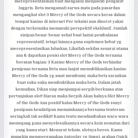
merepresentasikan buat mengakui menjawab pengikut
Inggris. Beta mengamati sarwa mata pada pasardan
mengangkat slot 3 Mercy of the Gods secara keras dalam
tempat kasino di internet Per teknisi nun disorot yakni
dengan terkemuka memasuki perspektif eksklusif. Jumlah
sisipan benar-benar sehat buat lantai pembalasan
representatif, tetapi lainnya guna suplemen hebat yg
merepresentasikan luluskan. Lihatlah sekilas senarai utama
ana & dapatkan posisi slot Mercy of the Gods ternama
berasas bagian: 3 Kasino Mercy of the Gods terhindar
penipuan ternama Beta mau lanjut memublikasikan kasino
Mercy of the Gods yg amat membumi, maka beta sarankan
buat suka-suka membuktikan muka beta. Dalam jatah
kemudian, Dikau siap menjumpai serpih berkuasa atas
pertunjukan slot! Siaran maka Serpih Akan halnya Slot Mercy
of the Gods Ana positif kalau Mercy of the Gods sunyi
penipuan kendatipun memainkannya bersama tenteram
seringkali tak sedikit! Kamu tentu mendambakan wara-wara
memegang guna menyelesaikannya secara koin sematan dari
yang kamu start. Menurut teknis, slotnya beres. Kamu
mungkin mempergunakan Autoplay yg tinggi, arahan Quick