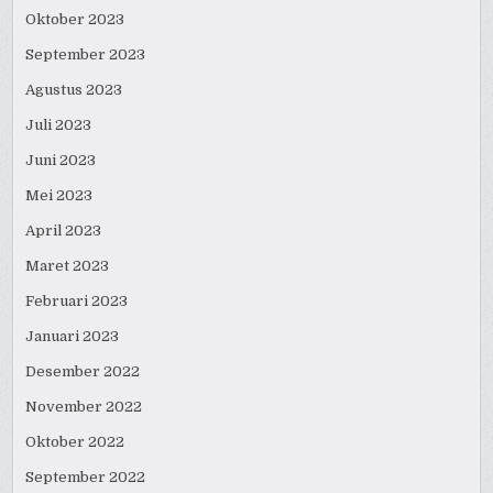
Oktober 2023
September 2023
Agustus 2023
Juli 2023
Juni 2023
Mei 2023
April 2023
Maret 2023
Februari 2023
Januari 2023
Desember 2022
November 2022
Oktober 2022
September 2022