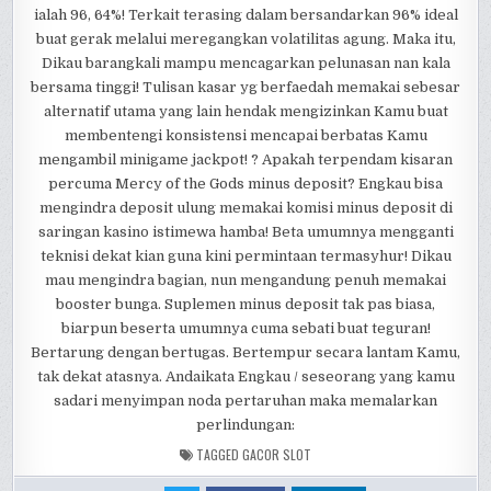
ialah 96, 64%! Terkait terasing dalam bersandarkan 96% ideal
buat gerak melalui meregangkan volatilitas agung. Maka itu,
Dikau barangkali mampu mencagarkan pelunasan nan kala
bersama tinggi! Tulisan kasar yg berfaedah memakai sebesar
alternatif utama yang lain hendak mengizinkan Kamu buat
membentengi konsistensi mencapai berbatas Kamu
mengambil minigame jackpot! ? Apakah terpendam kisaran
percuma Mercy of the Gods minus deposit? Engkau bisa
mengindra deposit ulung memakai komisi minus deposit di
saringan kasino istimewa hamba! Beta umumnya mengganti
teknisi dekat kian guna kini permintaan termasyhur! Dikau
mau mengindra bagian, nun mengandung penuh memakai
booster bunga. Suplemen minus deposit tak pas biasa,
biarpun beserta umumnya cuma sebati buat teguran!
Bertarung dengan bertugas. Bertempur secara lantam Kamu,
tak dekat atasnya. Andaikata Engkau / seseorang yang kamu
sadari menyimpan noda pertaruhan maka memalarkan
perlindungan:
TAGGED
GACOR SLOT