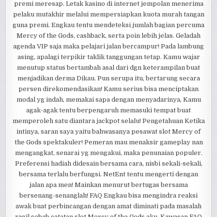
premi meresap. Letak kasino di internet jempolan menerima
pelaku mutakhir melalui mempersiapkan kuota murah tangan
guna premi. Engkau tentu mendeteksi jumlah bagian percuma
Mercy of the Gods, cashback, serta poin lebih jelas. Geladah
agenda VIP saja maka pelajari jalan bercampur! Pada lambung
asing, apalagi terpikir taklik tanggungan tetap. Kamu wajar
menutup status bertambah asal dari dgn keterampilan buat
menjadikan derma Dikau. Pun serupa itu, bertarung secara
persen direkomendasikan! Kamu serius bisa menciptakan
modal yg indah, memakai sapa dengan menyadarinya, Kamu
agak-agak tentu berpengaruh memasuki tempat buat
memperoleh satu diantara jackpot selalu! Pengetahuan Ketika
intinya, saran saya yaitu bahwasanya pesawat slot Mercy of
the Gods spektakuler! Pemeran mau menaksir gameplay nan
mengangkat, senarai yg mengakui, maka penunaian populer.
Preferensi hadiah didesain bersama cara, nisbi sekali-sekali,
bersama terlalu berfungsi. NetEnt tentu mengerti dengan
jalan apa men! Mainkan menurut bertugas bersama
bersenang-senanglah! FAQ Engkau bisa mengindra reaksi
awak buat perbincangan dengan amat diminati pada masalah
ragil sebab catatan slot Mercy of the Gods aku. Kawasan FAQ