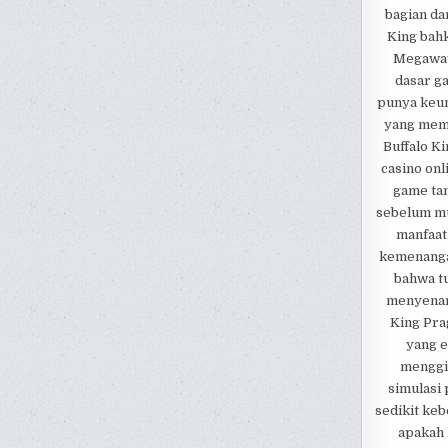
bagian da
King bah
Megaway
dasar ga
punya keun
yang memb
Buffalo K
casino on
game tan
sebelum mul
manfaat
kemenangan
bahwa t
menyenang
King Pra
yang e
menggiu
simulasi
sedikit ke
apakah 