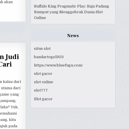
ak akan
Buffalo King Pragmatic Play: Raja Padang
Rumput yang Menggebrak Dunia Slot
Online
News
situs slot
n Judi
bandartogel303
Cari
https://www.bluefugu.com/
slot gacor
n kalau dari
slot online
 utama dari
slot777
n game yang
Slot gacor
 gampang.
laka? Yuk,
 Memahami
ang, kita
rujuk pada