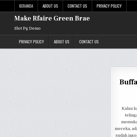
Skip
BERANDA
ABOUT US
CONTACT US
PRIVACY POLICY
to
content
Make Rfaire Green Brae
Slot Pg Demo
PRIVACY POLICY
ABOUT US
CONTACT US
Buff
Kalau k
telin
memukau,
mereka, ad
sudah jago