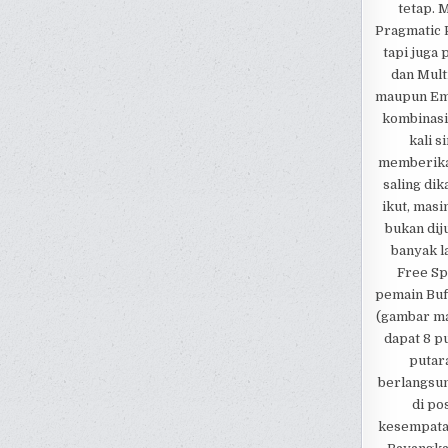
tetap. 
Pragmatic P
tapi juga
dan Mult
maupun Emas
kombinasi
kali 
memberikan 
saling di
ikut, masi
bukan diju
banyak l
Free Sp
pemain Buf
(gambar ma
dapat 8 p
putara
berlangsun
di po
kesempatan