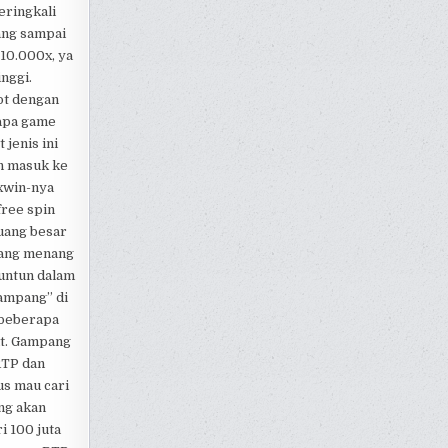
eringkali
yang sampai
10.000x, ya
inggi.
ot dengan
rapa game
jenis ini
in masuk ke
xwin-nya
free spin
luang besar
yang menang
untun dalam
gampang” di
a beberapa
at. Gampang
RTP dan
us mau cari
ang akan
i 100 juta