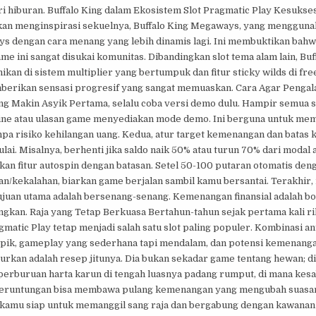
ri hiburan. Buffalo King dalam Ekosistem Slot Pragmatic Play Kesukse
kan menginspirasi sekuelnya, Buffalo King Megaways, yang menggun
s dengan cara menang yang lebih dinamis lagi. Ini membuktikan bah
me ini sangat disukai komunitas. Dibandingkan slot tema alam lain, Buf
ikan di sistem multiplier yang bertumpuk dan fitur sticky wilds di fre
erikan sensasi progresif yang sangat memuaskan. Cara Agar Penga
ing Makin Asyik Pertama, selalu coba versi demo dulu. Hampir semua s
line atau ulasan game menyediakan mode demo. Ini berguna untuk me
pa risiko kehilangan uang. Kedua, atur target kemenangan dan batas 
ai. Misalnya, berhenti jika saldo naik 50% atau turun 70% dari modal a
kan fitur autospin dengan batasan. Setel 50-100 putaran otomatis den
/kekalahan, biarkan game berjalan sambil kamu bersantai. Terakhir, i
ujuan utama adalah bersenang-senang. Kemenangan finansial adalah b
kan. Raja yang Tetap Berkuasa Bertahun-tahun sejak pertama kali rili
gmatic Play tetap menjadi salah satu slot paling populer. Kombinasi a
pik, gameplay yang sederhana tapi mendalam, dan potensi kemenang
rkan adalah resep jitunya. Dia bukan sekadar game tentang hewan; di
 perburuan harta karun di tengah luasnya padang rumput, di mana kes
beruntungan bisa membawa pulang kemenangan yang mengubah suasana 
kamu siap untuk memanggil sang raja dan bergabung dengan kawanan 