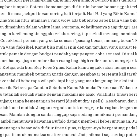
 gulungan perlahan-lahan dipenuhi oleh simbol Buffalo Emas dengan 
ing bertumpuk. Potensi kemenangan di fitur ini benar-benar nggak ter
en di mana jackpot besar sering kali terjadi. Hal-Hal yang Bikin Kamu
King Selain fitur utamanya yang wow, ada beberapa aspek lain yang bikin
n dimainkan dalam waktu lama. Pertama, volatilitasnya yang tinggi. 
ngan kecil mungkin nggak terlalu sering, tapi sekali menang, nominal
. Cocok buat pemain yang suka sensasi "pasang besar, menang besar". 
ya yang fleksibel. Kamu bisa mulai spin dengan taruhan yang sangat t
tuk pemain dengan budget rendah yang pengen coba sensasi. Di sisi la
aruhannya juga memberikan ruang bagi high roller untuk mengejar
 Ketiga, ada fitur Buy Free Spins. Kalau kamu nggak sabar nunggu scat
langsung membeli putaran gratis dengan membayar tertentu kali taru
oversial di beberapa wilayah, tapi bagi yang mau langsung ke aksi inti, i
narik. Beberapa Catatan Sebelum Kamu Memulai Perburuan Walau s
ng tetaplah sebuah game dengan mekanisme acak. Volatilitas tinggi bera
anjang tanpa kemenangan berarti (disebut dry spells). Kesabaran da
dalah kunci mutlak. Jangan tergoda untuk mengejar kerugian dengan
esar. Mainlah dengan santai, anggap saja sedang menikmati pemandan
ambil menunggu kawanan Buffalo datang memberi keberuntungan. Ju
menangan besar ada di fitur Free Spins, trigger-nya bergantung pada 
egi pasti untuk memaksa scatter muncul. Jadi, nikmati saja setiap puta