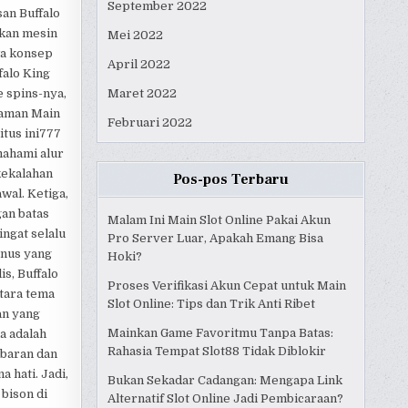
September 2022
san Buffalo
akan mesin
Mei 2022
wa konsep
April 2022
falo King
e spins-nya,
Maret 2022
laman Main
Februari 2022
itus ini777
mahami alur
kekalahan
Pos-pos Terbaru
wal. Ketiga,
gan batas
Malam Ini Main Slot Online Pakai Akun
ngat selalu
Pro Server Luar, Apakah Emang Bisa
onus yang
Hoki?
s, Buffalo
Proses Verifikasi Akun Cepat untuk Main
ntara tema
Slot Online: Tips dan Trik Anti Ribet
an yang
Mainkan Game Favoritmu Tanpa Batas:
a adalah
Rahasia Tempat Slot88 Tidak Diblokir
abaran dan
hati. Jadi,
Bukan Sekadar Cadangan: Mengapa Link
bison di
Alternatif Slot Online Jadi Pembicaraan?