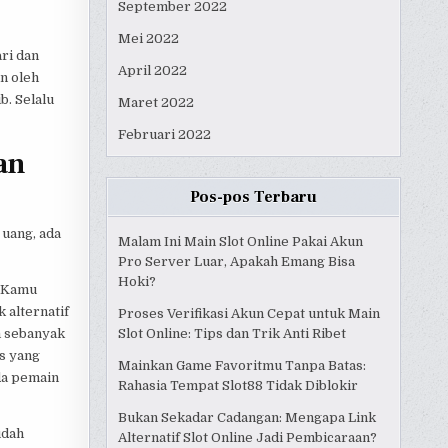
September 2022
Mei 2022
ari dan
April 2022
n oleh
b. Selalu
Maret 2022
Februari 2022
an
Pos-pos Terbaru
 uang, ada
Malam Ini Main Slot Online Pakai Akun
Pro Server Luar, Apakah Emang Bisa
Hoki?
. Kamu
 alternatif
Proses Verifikasi Akun Cepat untuk Main
m sebanyak
Slot Online: Tips dan Trik Anti Ribet
s yang
Mainkan Game Favoritmu Tanpa Batas:
ada pemain
Rahasia Tempat Slot88 Tidak Diblokir
Bukan Sekadar Cadangan: Mengapa Link
udah
Alternatif Slot Online Jadi Pembicaraan?