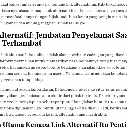
bakal bahas tuntas semua hal tentang link alternatif ini. Kita bakal ngob
dasarnya, alasan kenapa link alternatif itu ada, cara mencarinya yang 
 memanfaatkannya dengan bijak. Jadi, buat kamu yang pengin main slo
ih nyaman dan minim gangguan, simak terus ya!
Alternatif: Jembatan Penyelamat Sa
 Terhambat
 link alternatif slot online adalah alamat website cadangan yang disedi
latform permainan untuk memastikan para pemainnya tetap bisa men
eka. Bayangkan ini seperti pintu belakang atau jalan tikus yang tetap
u utama sedang terkunci atau macet. Tujuannya satu: menjaga koneksi 
 permainan tetap hidup.
i muncul bukan tanpa alasan. Di Indonesia, akses ke situs-situs perm
 mengalami pembatasan atau blokir dari pihak tertentu. Provider gam
am. Mereka menyiapkan beberapa “pintu” lain (dalam bentuk URL atau t
ng bisa digunakan jika “pintu” utama nggak bisa dilalui. Jadi, ketika sat
amu bisa langsung beralih ke link alternatif yang masih aktif.
 Utama Kenapa Link Alternatif Itu Pent