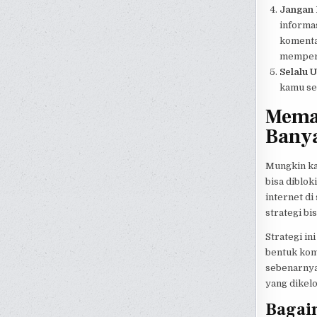
Jangan 
informa
komentar
memperp
Selalu 
kamu se
Memah
Banya
Mungkin kam
bisa diblo
internet di
strategi bi
Strategi in
bentuk komi
sebenarnya
yang dikelo
Bagaim