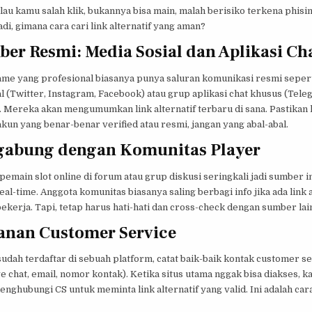
lau kamu salah klik, bukannya bisa main, malah berisiko terkena phisi
di, gimana cara cari link alternatif yang aman?
ber Resmi: Media Sosial dan Aplikasi Ch
ame yang profesional biasanya punya saluran komunikasi resmi seper
l (Twitter, Instagram, Facebook) atau grup aplikasi chat khusus (Tele
 Mereka akan mengumumkan link alternatif terbaru di sana. Pastikan
kun yang benar-benar verified atau resmi, jangan yang abal-abal.
rgabung dengan Komunitas Player
emain slot online di forum atau grup diskusi seringkali jadi sumber i
eal-time. Anggota komunitas biasanya saling berbagi info jika ada link a
ekerja. Tapi, tetap harus hati-hati dan cross-check dengan sumber lain
anan Customer Service
udah terdaftar di sebuah platform, catat baik-baik kontak customer s
e chat, email, nomor kontak). Ketika situs utama nggak bisa diakses, k
nghubungi CS untuk meminta link alternatif yang valid. Ini adalah car