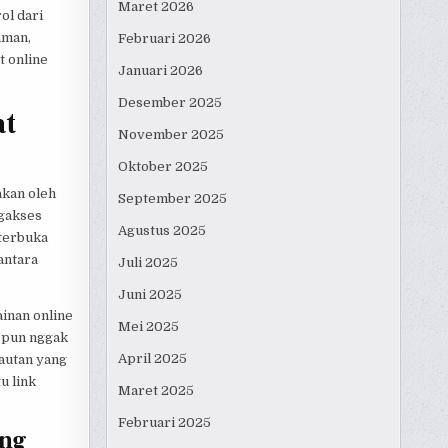
Maret 2026
rol dari
aman,
Februari 2026
t online
Januari 2026
Desember 2025
at
November 2025
Oktober 2025
akan oleh
September 2025
gakses
Agustus 2025
 terbuka
antara
Juli 2025
Juni 2025
ainan online
Mei 2025
e pun nggak
April 2025
autan yang
u link
Maret 2025
Februari 2025
ing