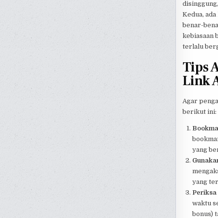
disinggung
Kedua, ad
benar-benar
kebiasaan b
terlalu ber
Tips 
Link 
Agar penga
berikut ini:
Bookmar
bookmark
yang be
Gunakan
mengakse
yang te
Periksa 
waktu s
bonus) 