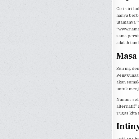
Ciri-ciri l
hanya berbe
utamanya “
“www.namas
sama persis
adalah tand
Masa 
Seiring de
Penggunaan 
akan semaki
untuk menja
Namun, sela
alternatif”
Tugas kita
Intin