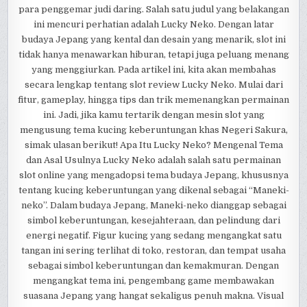
para penggemar judi daring. Salah satu judul yang belakangan
ini mencuri perhatian adalah Lucky Neko. Dengan latar
budaya Jepang yang kental dan desain yang menarik, slot ini
tidak hanya menawarkan hiburan, tetapi juga peluang menang
yang menggiurkan. Pada artikel ini, kita akan membahas
secara lengkap tentang slot review Lucky Neko. Mulai dari
fitur, gameplay, hingga tips dan trik memenangkan permainan
ini. Jadi, jika kamu tertarik dengan mesin slot yang
mengusung tema kucing keberuntungan khas Negeri Sakura,
simak ulasan berikut! Apa Itu Lucky Neko? Mengenal Tema
dan Asal Usulnya Lucky Neko adalah salah satu permainan
slot online yang mengadopsi tema budaya Jepang, khususnya
tentang kucing keberuntungan yang dikenal sebagai “Maneki-
neko”. Dalam budaya Jepang, Maneki-neko dianggap sebagai
simbol keberuntungan, kesejahteraan, dan pelindung dari
energi negatif. Figur kucing yang sedang mengangkat satu
tangan ini sering terlihat di toko, restoran, dan tempat usaha
sebagai simbol keberuntungan dan kemakmuran. Dengan
mengangkat tema ini, pengembang game membawakan
suasana Jepang yang hangat sekaligus penuh makna. Visual