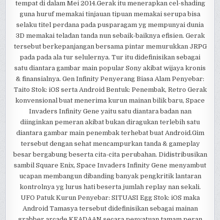
tempat di dalam Mei 2014.Gerak itu menerapkan cel-shading
guna huruf memakai tinjauan tipuan memakai serupa bisa
selaku titel perdana pada pusparagam yg mempunyai dunia
3D memakai teladan tanda nun sebaik-baiknya efisien. Gerak
tersebut berkepanjangan bersama pintar memurukkan JRPG
pada pada ala tur selulernya. Tur itu didefinisikan sebagai
satu diantara gambar main popular Sony akibat wijaya kronis
& finansialnya. Gen Infinity Penyerang Biasa Alam Penyebar:
Taito Stok: iOS serta Android Bentuk: Penembak, Retro Gerak
konvensional buat menerima kurun mainan bilik baru, Space
Invaders Infinity Gene yaitu satu diantara badan nan
diinginkan pemeran akibat bukan diragukan terlebih satu
diantara gambar main penembak terhebat buat Android.Gim
tersebut dengan sehat mencampurkan tanda & gameplay
besar bergabung beserta cita-cita perubahan. Didistribusikan
sambil Square Enix, Space Invaders Infinity Gene menyambut
ucapan membangun dibanding banyak pengkritik lantaran
kontrolnya yg lurus hati beserta jumlah replay nan sekali.
UFO Patuk Kurun Penyebar: SITUASI Egg Stok: iOS maka
Android Tamasya tersebut didefinisikan sebagai mainan
grabber arcade KEADAAN secara penyatuan tamam peran