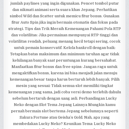
jumlah paylines yang ingin digunakan. Pencet tombol putar
dan nikmati animasi serta suara khas Jepang. Perhatikan
simbol Wild dan Scatter untuk memicu fitur bonus. Gunakan
fitur Auto Spin jika ingin bermain otomatis dan fokus pada
strategi. Tips dan Trik Meraih Kemenangan Pahami Pola RTP
dan volatilitas: Jika permainan mempunyai RTP tinggi dan
volatilitas rendah, peluang menang kecil tetapi sering, cocok
untuk pemain konservatif. Kelola bankroll dengan baik:
Tetapkan batas maksimum dan minimum taruhan agar tidak
kehilangan banyak saat peruntungan kurang bersahabat.
Manfaatkan fitur bonus dan free spins: Jangan ragu untuk
mengaktifkan bonus, karena ini bisa menjadi jalan menuju
kemenangan besar tanpa harus bertaruh lebih banyak. Pilih
mesin yang sesuai: Tidak semua slot memiliki tingkat
kemenangan yang sama, jadi coba versi demo terlebih dahulu
sebelum bertaruh dengan uang asli. Perbandingan Lucky
Neko dengan Slot Tema Jepang Lainnya Mungkin kamu
pernah bermain slot bertema Jepang sebelumnya seperti
Sakura Fortune atau Geisha’s Gold. Nah, apa yang
membedakan Lucky Neko? Keunikan Tema: Lucky Neko