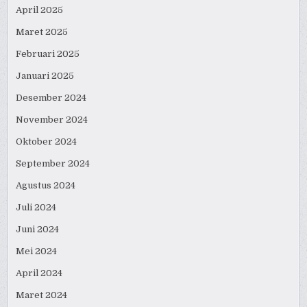
April 2025
Maret 2025
Februari 2025
Januari 2025
Desember 2024
November 2024
Oktober 2024
September 2024
Agustus 2024
Juli 2024
Juni 2024
Mei 2024
April 2024
Maret 2024