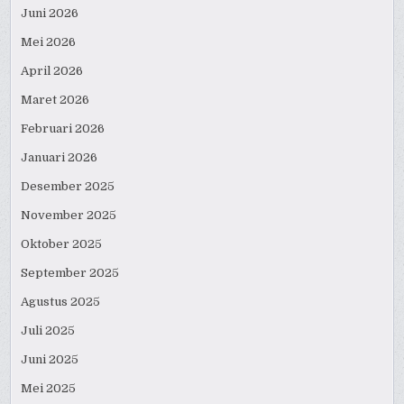
Juni 2026
Mei 2026
April 2026
Maret 2026
Februari 2026
Januari 2026
Desember 2025
November 2025
Oktober 2025
September 2025
Agustus 2025
Juli 2025
Juni 2025
Mei 2025