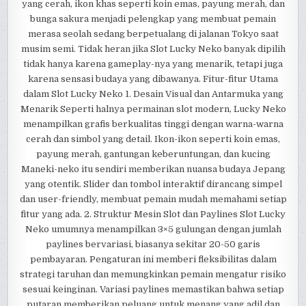
yang cerah, ikon khas seperti koin emas, payung merah, dan
bunga sakura menjadi pelengkap yang membuat pemain
merasa seolah sedang berpetualang di jalanan Tokyo saat
musim semi. Tidak heran jika Slot Lucky Neko banyak dipilih
tidak hanya karena gameplay-nya yang menarik, tetapi juga
karena sensasi budaya yang dibawanya. Fitur-fitur Utama
dalam Slot Lucky Neko 1. Desain Visual dan Antarmuka yang
Menarik Seperti halnya permainan slot modern, Lucky Neko
menampilkan grafis berkualitas tinggi dengan warna-warna
cerah dan simbol yang detail. Ikon-ikon seperti koin emas,
payung merah, gantungan keberuntungan, dan kucing
Maneki-neko itu sendiri memberikan nuansa budaya Jepang
yang otentik. Slider dan tombol interaktif dirancang simpel
dan user-friendly, membuat pemain mudah memahami setiap
fitur yang ada. 2. Struktur Mesin Slot dan Paylines Slot Lucky
Neko umumnya menampilkan 3×5 gulungan dengan jumlah
paylines bervariasi, biasanya sekitar 20-50 garis
pembayaran. Pengaturan ini memberi fleksibilitas dalam
strategi taruhan dan memungkinkan pemain mengatur risiko
sesuai keinginan. Variasi paylines memastikan bahwa setiap
putaran memberikan peluang untuk menang yang adil dan