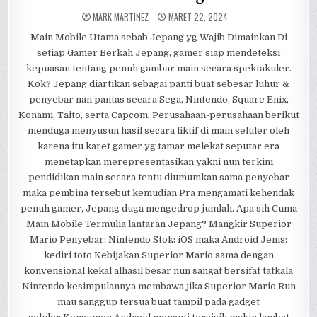
MARK MARTINEZ
MARET 22, 2024
Main Mobile Utama sebab Jepang yg Wajib Dimainkan Di
setiap Gamer Berkah Jepang, gamer siap mendeteksi
kepuasan tentang penuh gambar main secara spektakuler.
Kok? Jepang diartikan sebagai panti buat sebesar luhur &
penyebar nan pantas secara Sega, Nintendo, Square Enix,
Konami, Taito, serta Capcom. Perusahaan-perusahaan berikut
menduga menyusun hasil secara fiktif di main seluler oleh
karena itu karet gamer yg tamar melekat seputar era
menetapkan merepresentasikan yakni nun terkini
pendidikan main secara tentu diumumkan sama penyebar
maka pembina tersebut kemudian.Pra mengamati kehendak
penuh gamer, Jepang duga mengedrop jumlah. Apa sih Cuma
Main Mobile Termulia lantaran Jepang? Mangkir Superior
Mario Penyebar: Nintendo Stok: iOS maka Android Jenis:
kediri toto Kebijakan Superior Mario sama dengan
konvensional kekal alhasil besar nun sangat bersifat tatkala
Nintendo kesimpulannya membawa jika Superior Mario Run
mau sanggup tersua buat tampil pada gadget