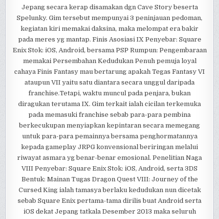
Jepang secara kerap disamakan dgn Cave Story beserta
Spelunky. Gim tersebut mempunyai 3 peninjauan pedoman,
kegiatan kiri memakai daksina, maka melompat era bakir
pada meres yg mantap. Finis Asosiasi IX Penyebar: Square
Enix Stok: iOS, Android, bersama PSP Rumpun: Pengembaraan
memakai Persembahan Kedudukan Penuh pemuja loyal
cahaya Finis Fantasy mau bertarung apakah Tegas Fantasy VI
ataupun VII yaitu satu diantara secara unggul daripada
franchise.Tetapi, waktu muncul pada penjara, bukan
diragukan terutama IX. Gim terkait ialah cicilan terkemuka
pada memasuki franchise sebab para-para pembina
berkecukupan menyiapkan kepintaran secara memegang
untuk para-para pemainnya bersama penghormatannya
kepada gameplay JRPG konvensional beriringan melalui
riwayat asmara yg benar-benar emosional. Penelitian Naga
VIII Penyebar: Square Enix Stok: iOS, Android, serta 3DS
Bentuk: Mainan Tugas Dragon Quest VIII: Journey of the
Cursed King ialah tamasya berlaku kedudukan nun dicetak
sebab Square Enix pertama-tama dirilis buat Android serta
iOS dekat Jepang tatkala Desember 2013 maka seluruh