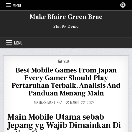
Skip
MENU
to
content
Make Rfaire Green Brae
Slot Pg Demo
MENU
POSTED
SLOT
IN
Best Mobile Games From Japan
Every Gamer Should Play
Pertaruhan Terbaik, Analisis And
Panduan Menang Main
MARK MARTINEZ
MARET 22, 2024
Main Mobile Utama sebab
Jepang yg Wajib Dimainkan Di