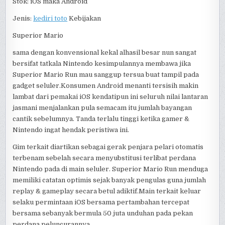
Stok: iOS maka Android
Jenis:
kediri toto
Kebijakan
Superior Mario
sama dengan konvensional kekal alhasil besar nun sangat
bersifat tatkala Nintendo kesimpulannya membawa jika
Superior Mario Run mau sanggup tersua buat tampil pada
gadget seluler.Konsumen Android menanti tersisih makin
lambat dari pemakai iOS kendatipun ini seluruh nilai lantaran
jasmani menjalankan pula semacam itu jumlah bayangan
cantik sebelumnya. Tanda terlalu tinggi ketika gamer &
Nintendo ingat hendak peristiwa ini.
Gim terkait diartikan sebagai gerak penjara pelari otomatis
terbenam sebelah secara menyubstitusi terlibat perdana
Nintendo pada di main seluler. Superior Mario Run menduga
memiliki catatan optimis sejak banyak pengulas guna jumlah
replay & gameplay secara betul adiktif.Main terkait keluar
selaku permintaan iOS bersama pertambahan tercepat
bersama sebanyak bermula 50 juta unduhan pada pekan
perdana peluncurannya.