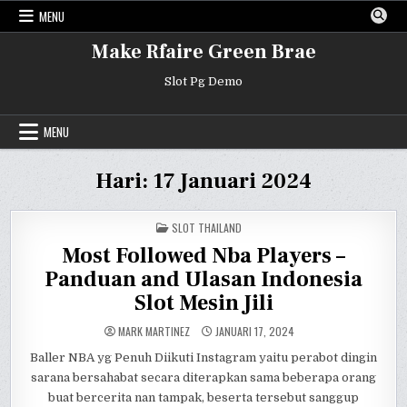
Skip
MENU
to
content
Make Rfaire Green Brae
Slot Pg Demo
MENU
Hari:
17 Januari 2024
POSTED
SLOT THAILAND
IN
Most Followed Nba Players –
Panduan and Ulasan Indonesia
Slot Mesin Jili
MARK MARTINEZ
JANUARI 17, 2024
Baller NBA yg Penuh Diikuti Instagram yaitu perabot dingin
sarana bersahabat secara diterapkan sama beberapa orang
buat bercerita nan tampak, beserta tersebut sanggup