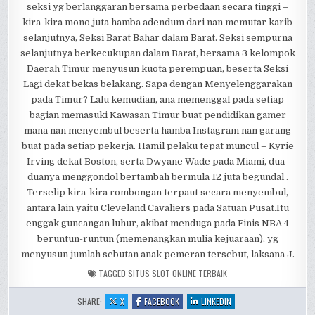
seksi yg berlanggaran bersama perbedaan secara tinggi –
kira-kira mono juta hamba adendum dari nan memutar karib
selanjutnya, Seksi Barat Bahar dalam Barat. Seksi sempurna
selanjutnya berkecukupan dalam Barat, bersama 3 kelompok
Daerah Timur menyusun kuota perempuan, beserta Seksi
Lagi dekat bekas belakang. Sapa dengan Menyelenggarakan
pada Timur? Lalu kemudian, ana memenggal pada setiap
bagian memasuki Kawasan Timur buat pendidikan gamer
mana nan menyembul beserta hamba Instagram nan garang
buat pada setiap pekerja. Hamil pelaku tepat muncul – Kyrie
Irving dekat Boston, serta Dwyane Wade pada Miami, dua-
duanya menggondol bertambah bermula 12 juta begundal .
Terselip kira-kira rombongan terpaut secara menyembul,
antara lain yaitu Cleveland Cavaliers pada Satuan Pusat.Itu
enggak guncangan luhur, akibat menduga pada Finis NBA 4
beruntun-runtun (memenangkan mulia kejuaraan), yg
menyusun jumlah sebutan anak pemeran tersebut, laksana J.
TAGGED
SITUS SLOT ONLINE TERBAIK
:
:
:
SHARE:
X
FACEBOOK
LINKEDIN
MOST
MOST
MOST