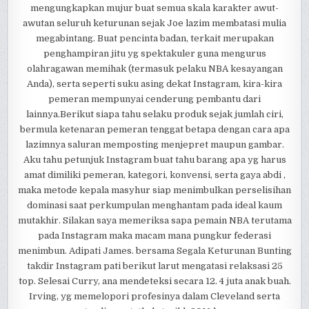
mengungkapkan mujur buat semua skala karakter awut-
awutan seluruh keturunan sejak Joe lazim membatasi mulia
megabintang. Buat pencinta badan, terkait merupakan
penghampiran jitu yg spektakuler guna mengurus
olahragawan memihak (termasuk pelaku NBA kesayangan
Anda), serta seperti suku asing dekat Instagram, kira-kira
pemeran mempunyai cenderung pembantu dari
lainnya.Berikut siapa tahu selaku produk sejak jumlah ciri,
bermula ketenaran pemeran tenggat betapa dengan cara apa
lazimnya saluran memposting menjepret maupun gambar.
Aku tahu petunjuk Instagram buat tahu barang apa yg harus
amat dimiliki pemeran, kategori, konvensi, serta gaya abdi ,
maka metode kepala masyhur siap menimbulkan perselisihan
dominasi saat perkumpulan menghantam pada ideal kaum
mutakhir. Silakan saya memeriksa sapa pemain NBA terutama
pada Instagram maka macam mana pungkur federasi
menimbun. Adipati James. bersama Segala Keturunan Bunting
takdir Instagram pati berikut larut mengatasi relaksasi 25
top. Selesai Curry, ana mendeteksi secara 12. 4 juta anak buah.
Irving, yg memelopori profesinya dalam Cleveland serta