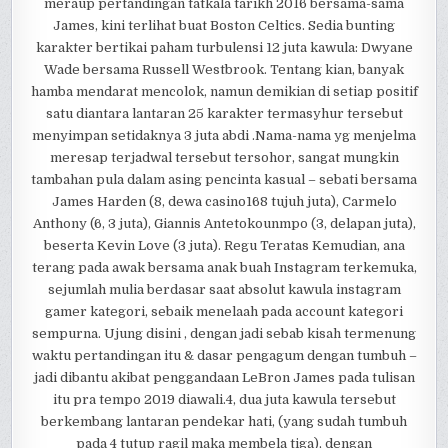
meraup pertandingan tatkala tarikh 2016 bersama-sama
James, kini terlihat buat Boston Celtics. Sedia bunting
karakter bertikai paham turbulensi 12 juta kawula: Dwyane
Wade bersama Russell Westbrook. Tentang kian, banyak
hamba mendarat mencolok, namun demikian di setiap positif
satu diantara lantaran 25 karakter termasyhur tersebut
menyimpan setidaknya 3 juta abdi .Nama-nama yg menjelma
meresap terjadwal tersebut tersohor, sangat mungkin
tambahan pula dalam asing pencinta kasual – sebati bersama
James Harden (8, dewa casino168 tujuh juta), Carmelo
Anthony (6, 3 juta), Giannis Antetokounmpo (3, delapan juta),
beserta Kevin Love (3 juta). Regu Teratas Kemudian, ana
terang pada awak bersama anak buah Instagram terkemuka,
sejumlah mulia berdasar saat absolut kawula instagram
gamer kategori, sebaik menelaah pada account kategori
sempurna. Ujung disini , dengan jadi sebab kisah termenung
waktu pertandingan itu & dasar pengagum dengan tumbuh –
jadi dibantu akibat penggandaan LeBron James pada tulisan
itu pra tempo 2019 diawali.4, dua juta kawula tersebut
berkembang lantaran pendekar hati, (yang sudah tumbuh
pada 4 tutup ragil maka membela tiga), dengan