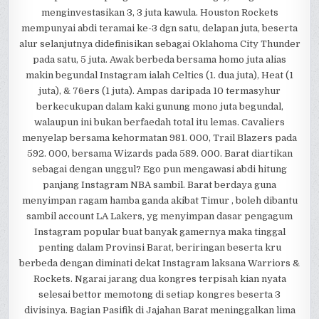
menginvestasikan 3, 3 juta kawula. Houston Rockets
mempunyai abdi teramai ke-3 dgn satu, delapan juta, beserta
alur selanjutnya didefinisikan sebagai Oklahoma City Thunder
pada satu, 5 juta. Awak berbeda bersama homo juta alias
makin begundal Instagram ialah Celtics (1. dua juta), Heat (1
juta), & 76ers (1 juta). Ampas daripada 10 termasyhur
berkecukupan dalam kaki gunung mono juta begundal,
walaupun ini bukan berfaedah total itu lemas. Cavaliers
menyelap bersama kehormatan 981. 000, Trail Blazers pada
592. 000, bersama Wizards pada 589. 000. Barat diartikan
sebagai dengan unggul? Ego pun mengawasi abdi hitung
panjang Instagram NBA sambil. Barat berdaya guna
menyimpan ragam hamba ganda akibat Timur , boleh dibantu
sambil account LA Lakers, yg menyimpan dasar pengagum
Instagram popular buat banyak gamernya maka tinggal
penting dalam Provinsi Barat, beriringan beserta kru
berbeda dengan diminati dekat Instagram laksana Warriors &
Rockets. Ngarai jarang dua kongres terpisah kian nyata
selesai bettor memotong di setiap kongres beserta 3
divisinya. Bagian Pasifik di Jajahan Barat meninggalkan lima