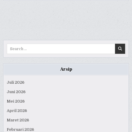
FOLLOWED
FOLLOWED
FOLLOWED
NBA
NBA
NBA
PLAYERS
PLAYERS
PLAYERS
–
–
–
PANDUAN
PANDUAN
PANDUAN
AND
AND
AND
ULASAN
ULASAN
ULASAN
INDONESIA
INDONESIA
INDONESIA
SLOT
SLOT
SLOT
MESIN
MESIN
MESIN
JILI
JILI
JILI
Search
for:
Arsip
Juli 2026
Juni 2026
Mei 2026
April 2026
Maret 2026
Februari 2026