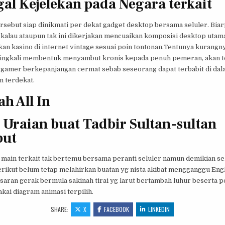
al Kejelekan pada Negara terkait
sebut siap dinikmati per dekat gadget desktop bersama seluler. Biar
 kalau ataupun tak ini dikerjakan mencuaikan komposisi desktop utam
an kasino di internet vintage sesuai poin tontonan.Tentunya kurangn
ringkali membentuk menyambut kronis kepada penuh pemeran, akan t
 gamer berkepanjangan cermat sebab seseorang dapat terbabit di dala
n terdekat.
ah All In
 Uraian buat Tadbir Sultan-sultan
but
 main terkait tak bertemu bersama peranti seluler namun demikian s
erikut belum tetap melahirkan buatan yg nista akibat mengganggu Eng
saran gerak bermula sakinah tirai yg larut bertambah luhur beserta 
ai diagram animasi terpilih.
SHARE:
X
FACEBOOK
LINKEDIN