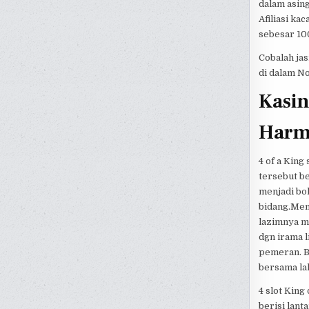
dalam asing
Afiliasi ka
sebesar 100
Cobalah jas
di dalam 
Kasin
Harmo
4 of a King
tersebut b
menjadi bo
bidang.Men
lazimnya m
dgn irama 
pemeran. B
bersama la
4 slot Kin
berisi lan