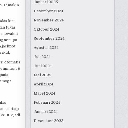
Januari 2025
 3 / makin
Desember 2024
November 2024
las kiri
kan tugas
Oktober 2024
n mewakili
September 2024
ng serupa
 jackpot
Agustus 2024
rikut.
Juli 2024
si otomatis
Juni 2024
pemimpin &
 pada
Mei 2024
semoga.
April 2024
Maret 2024
akai
Februari 2024
ada setiap
Januari 2024
 2500x jadi
Desember 2023