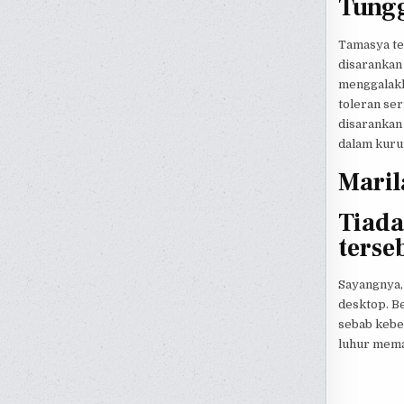
Tungg
Tamasya ter
disarankan
menggalakk
toleran se
disarankan
dalam kuru
Maril
Tiada
terse
Sayangnya,
desktop. B
sebab kebe
luhur memak