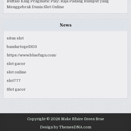
Buffalo King Pragmatic Play: Raja Padang Rumput yang
Menggebrak Dunia Slot Online
News
situs slot
bandartogel303
https://www.bluefugu.com/
slot gacor
slot online
slot777
Slot gacor
Copyright © 2026 Make Rfaire Green Brae
Design by ThemesDNA.com