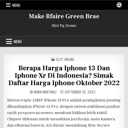
Skip
MENU
to
content
Make Rfaire Green Brae
Slot Pg Demo
MENU
POSTED
SLOT ONLINE
IN
Berapa Harga Iphone 13 Dan
Iphone Xr Di Indonesia? Simak
Daftar Harga Iphone Oktober 2022
MARK MARTINEZ
SEPTEMBER 25, 2022
Sistem triple-12MP iPhone 13 Pro adalah peningkatan penting
dibandingkan iPhone 12 Pro, dengan sistem stabilisasi gambar
optik pergeseran sensor membuat bidikan lebih stabil.
Chipset didesain untuk menaikkan performa, mutu kamera,
dan efisiensi baterai. A15 Bionic mendukung fitur Secure