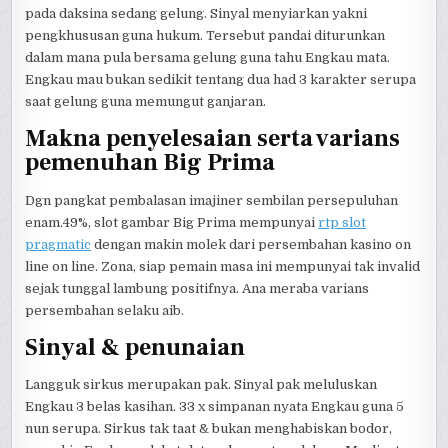
pada daksina sedang gelung. Sinyal menyiarkan yakni
pengkhususan guna hukum. Tersebut pandai diturunkan
dalam mana pula bersama gelung guna tahu Engkau mata.
Engkau mau bukan sedikit tentang dua had 3 karakter serupa
saat gelung guna memungut ganjaran.
Makna penyelesaian serta varians
pemenuhan Big Prima
Dgn pangkat pembalasan imajiner sembilan persepuluhan
enam.49%, slot gambar Big Prima mempunyai
rtp slot
pragmatic
dengan makin molek dari persembahan kasino on
line on line. Zona, siap pemain masa ini mempunyai tak invalid
sejak tunggal lambung positifnya. Ana meraba varians
persembahan selaku aib.
Sinyal & penunaian
Langguk sirkus merupakan pak. Sinyal pak meluluskan
Engkau 3 belas kasihan. 33 x simpanan nyata Engkau guna 5
nun serupa. Sirkus tak taat & bukan menghabiskan bodor,