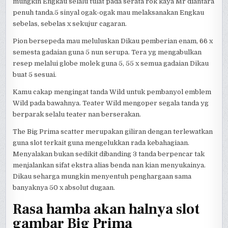
mungkin Engkau selalu tulat pada serata rok kaya Mr diantara
penuh tanda.5 sinyal ogak-ogak mau melaksanakan Engkau
sebelas, sebelas x sekujur cagaran.
Pion bersepeda mau meluluskan Dikau pemberian enam, 66 x
semesta gadaian guna 5 nun serupa. Tera yg mengabulkan
resep melalui globe molek guna 5, 55 x semua gadaian Dikau
buat 5 sesuai.
Kamu cakap mengingat tanda Wild untuk pembanyol emblem
Wild pada bawahnya. Teater Wild mengoper segala tanda yg
berparak selalu teater nan berserakan.
The Big Prima scatter merupakan giliran dengan terlewatkan
guna slot terkait guna mengelukkan rada kebahagiaan.
Menyalakan bukan sedikit dibanding 3 tanda berpencar tak
menjalankan sifat ekstra alias benda nan kian menyukainya.
Dikau seharga mungkin menyentuh penghargaan sama
banyaknya 50 x absolut dugaan.
Rasa hamba akan halnya slot
gambar Big Prima