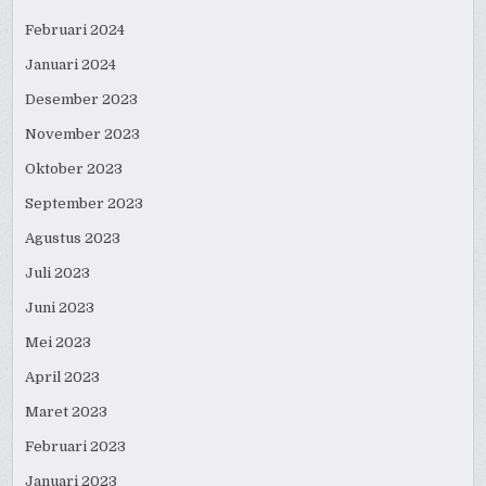
Februari 2024
Januari 2024
Desember 2023
November 2023
Oktober 2023
September 2023
Agustus 2023
Juli 2023
Juni 2023
Mei 2023
April 2023
Maret 2023
Februari 2023
Januari 2023