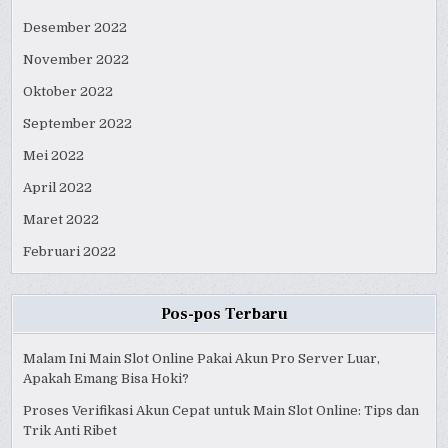
Desember 2022
November 2022
Oktober 2022
September 2022
Mei 2022
April 2022
Maret 2022
Februari 2022
Pos-pos Terbaru
Malam Ini Main Slot Online Pakai Akun Pro Server Luar,
Apakah Emang Bisa Hoki?
Proses Verifikasi Akun Cepat untuk Main Slot Online: Tips dan
Trik Anti Ribet