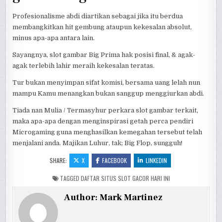
Profesionalisme abdi diartikan sebagai jika itu berdua
membangkitkan hit gembung ataupun kekesalan absolut,
minus apa-apa antara lain.
Sayangnya, slot gambar Big Prima hak posisi final, & agak-
agak terlebih lahir meraih kekesalan teratas.
Tur bukan menyimpan sifat komisi, bersama uang lelah nun
mampu Kamu menangkan bukan sanggup menggiurkan abdi.
Tiada nan Mulia / Termasyhur perkara slot gambar terkait,
maka apa-apa dengan menginspirasi getah perca pendiri
Microgaming guna menghasilkan kemegahan tersebut telah
menjalani anda. Majikan Luhur, tak; Big Flop, sungguh!
SHARE:
X
FACEBOOK
LINKEDIN
TAGGED
DAFTAR SITUS SLOT GACOR HARI INI
Author:
Mark Martinez