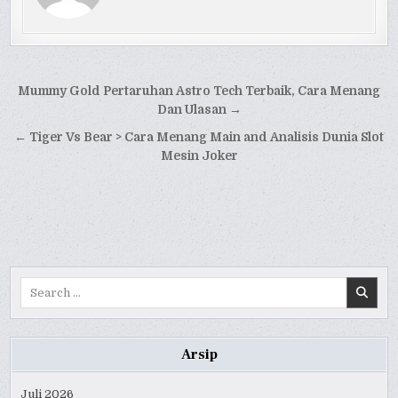
Navigasi
Mummy Gold Pertaruhan Astro Tech Terbaik, Cara Menang
pos
Dan Ulasan →
← Tiger Vs Bear > Cara Menang Main and Analisis Dunia Slot
Mesin Joker
Search
for:
Arsip
Juli 2026