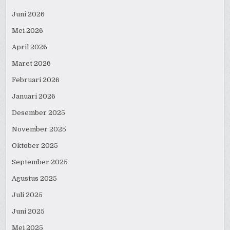
Juni 2026
Mei 2026
April 2026
Maret 2026
Februari 2026
Januari 2026
Desember 2025
November 2025
Oktober 2025
September 2025
Agustus 2025
Juli 2025
Juni 2025
Mei 2025