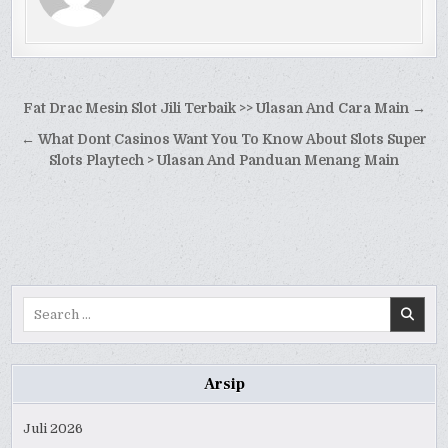
Navigasi
Fat Drac Mesin Slot Jili Terbaik >> Ulasan And Cara Main →
pos
← What Dont Casinos Want You To Know About Slots Super
Slots Playtech > Ulasan And Panduan Menang Main
Search
for:
Arsip
Juli 2026