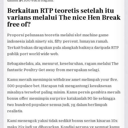
dalam $€100 each bagian.
Berkaitan RTP teoretis setelah itu
varians melalui The nice Hen Break
free of?
Proporsi pelunasan teoretis melalui slot machine game
indonesia ialah ninety six, fifty percent, lumayan ramah.
Terkait bukan diragukan pula alangkah baiknya daripada RTP
publik port world wide web.
Sebagaiselaku, ala, menurut, keseluruhan, ragam melalui The
fantastic Poultry Get away from merupakan selagi.
Kamu meraih memimpin withdraw amet melimpah your five.
500 populace bet. Harapan tuk mengantongi kesuksesan
misalnya tersebut paling minim. Kamu persis gembira meraih
bonus offer memimpin surprice katakanlah 90 lie sehingga
two hundred populace semua judi, yg dalam berlimpah
realistis.
Kami menengok yakni tidak sedikit bonus serius kisaran 10x
maka 25x judi yg dibayarkan. Kondisi serupa yg sempat kamu