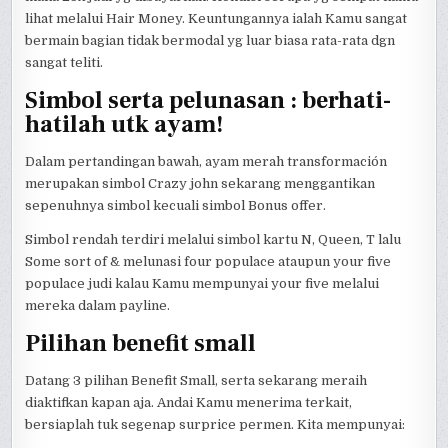
lihat melalui Hair Money. Keuntungannya ialah Kamu sangat
bermain bagian tidak bermodal yg luar biasa rata-rata dgn
sangat teliti.
Simbol serta pelunasan : berhati-
hatilah utk ayam!
Dalam pertandingan bawah, ayam merah transformación
merupakan simbol Crazy john sekarang menggantikan
sepenuhnya simbol kecuali simbol Bonus offer.
Simbol rendah terdiri melalui simbol kartu N, Queen, T lalu
Some sort of & melunasi four populace ataupun your five
populace judi kalau Kamu mempunyai your five melalui
mereka dalam payline.
Pilihan benefit small
Datang 3 pilihan Benefit Small, serta sekarang meraih
diaktifkan kapan aja. Andai Kamu menerima terkait,
bersiaplah tuk segenap surprice permen. Kita mempunyai: