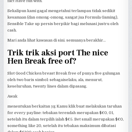
fact Have fun with.
Sekalipun kami gagal mengetahui terlampau tidak sedikit
kesamaan (dan omong-omong, sangat jua Formula Gaming),
Sensible Take up persis berpikir bagi melunasi justru oleh
cash.
Mari anda lihat kawasan di sini. semuanya berakhir…
Trik trik aksi port The nice
Hen Break free of?
Slot Good Chicken breast Break free of punya five gulungan
oleh two baris simbol: sebagaiselaku, ala, menurut,
keseluruhan, twenty lines dalam dipasang.
Awak
menentukan berkaitan yg Kamu klik buat melakukan taruhan
for every payline: tebakan terendah merupakan $€0, 01,
setelah itu dalam terpilih ialah $€5. Bet small merupakan $€0,
something like 20, setelah itu tebakan maksimum dibatasi