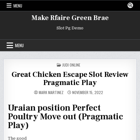
Skip
MENU
to
content
Make Rfaire Green Brae
Slot Pg Demo
MENU
POSTED
JUDI ONLINE
IN
Great Chicken Escape Slot Review
Pragmatic Play
MARK MARTINEZ
NOVEMBER 15, 2022
Uraian position Perfect
Poultry Move out (Pragmatic
Play)
The good