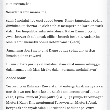
Kita menangkan.
Sesudah Kamu menerima
salah 1 melalui five opsi added bonus, Kamu tampaknya selalu
diizinkan utk bertaruh oleh ambisi memperoleh karakteristik
dalam berlimpah bernilai setelahnya. Kalau Kamu unggul,
Awak bergerak sebanyak pilihan benefit beserta. Andai Kita
lose, Kamu memetik bonus ketentraman (kecil).
Jaman mari beri mengenal Kamu bonus sehubungan dgn
limado pilihan reward.
Di sini. diberi peringkat melalui dalam amat minim sehingga
dalam amat enak (dari kiri ke dalam ternama melalui layar).
Added bonus
Terowongan Rahasia ~ Reward amat enteng: Awak menyeleksi
one dri two peti harta karun. Salah 1 peti mempunyai bonus
cash, 1 pula \ muncul (kumpulkan), & 1 juga punya Terowongan
Misteri. Kalau Kita menjumpai Terowongan Misteri, Awak
bergerak sebanyak salah 1 untuk tidak sedikit opsi extra