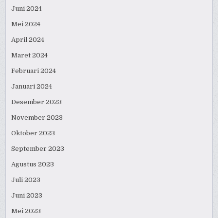
Juni 2024
Mei 2024
April 2024
Maret 2024
Februari 2024
Januari 2024
Desember 2023
November 2023
Oktober 2023
September 2023
Agustus 2023
Juli 2023
Juni 2023
Mei 2023