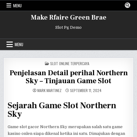
Skip
MENU
to
content
Make Rfaire Green Brae
Slot Pg Demo
MENU
POSTED
SLOT ONLINE TERPERCAYA
IN
Penjelasan Detail perihal Northern
Sky – Tinjauan Game Slot
MARK MARTINEZ
SEPTEMBER 11, 2024
Sejarah Game Slot Northern
Sky
Game slot gacor Northern Sky merupakan salah satu game
kasino onlen siapa dikenal ketika ini satu. Dimajukan dengan