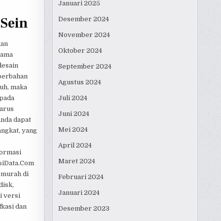
Januari 2025
 Sein
Desember 2024
November 2024
kan
Oktober 2024
sama
desain
September 2024
 berbahan
Agustus 2024
tuh, maka
 pada
Juli 2024
harus
Juni 2024
Anda dapat
Mei 2024
angkat, yang
April 2024
formasi
Maret 2024
nsiData.Com
rmurah di
Februari 2024
disk,
Januari 2024
i versi
fkasi dan
Desember 2023