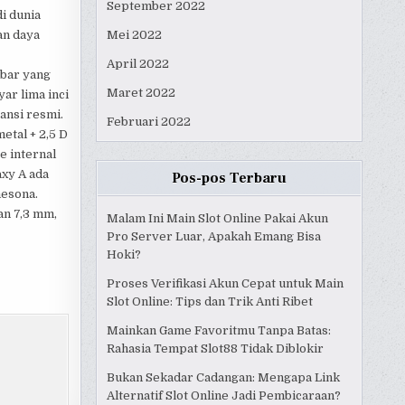
September 2022
i dunia
an daya
Mei 2022
April 2022
mbar yang
Maret 2022
ar lima inci
ansi resmi.
Februari 2022
etal + 2,5 D
e internal
axy A ada
Pos-pos Terbaru
mesona.
an 7,3 mm,
Malam Ini Main Slot Online Pakai Akun
Pro Server Luar, Apakah Emang Bisa
Hoki?
Proses Verifikasi Akun Cepat untuk Main
Slot Online: Tips dan Trik Anti Ribet
Mainkan Game Favoritmu Tanpa Batas:
Rahasia Tempat Slot88 Tidak Diblokir
Bukan Sekadar Cadangan: Mengapa Link
Alternatif Slot Online Jadi Pembicaraan?