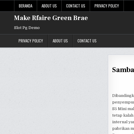
Skip
BERANDA
ABOUT US
CONTACT US
PRIVACY POLICY
to
content
Make Rfaire Green Brae
Slot Pg Demo
PRIVACY POLICY
ABOUT US
CONTACT US
Samban
Dibandingk
penyempurn
S5 Mini ma
tetap kalah
internal ya
pabrikan m