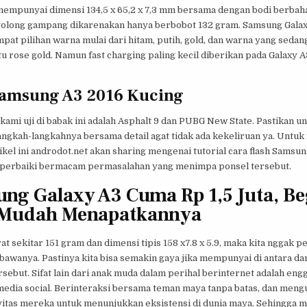
 mempunyai dimensi 134,5 x 65,2 x 7,3 mm bersama dengan bodi berbah
olong gampang dikarenakan hanya berbobot 132 gram. Samsung Galax
at pilihan warna mulai dari hitam, putih, gold, dan warna yang sedang
aitu rose gold. Namun fast charging paling kecil diberikan pada Galaxy 
Samsung A3 2016 Kucing
ami uji di babak ini adalah Asphalt 9 dan PUBG New State. Pastikan u
gkah-langkahnya bersama detail agat tidak ada kekeliruan ya. Untuk i
ikel ini androdot.net akan sharing mengenai tutorial cara flash Samsun
erbaiki bermacam permasalahan yang menimpa ponsel tersebut.
ng Galaxy A3 Cuma Rp 1,5 Juta, Be
 Mudah Menapatkannya
t sekitar 151 gram dan dimensi tipis 158 x7.8 x 5.9, maka kita nggak p
awanya. Pastinya kita bisa semakin gaya jika mempunyai di antara dar
rsebut. Sifat lain dari anak muda dalam perihal berinternet adalah eng
 media social. Berinteraksi bersama teman maya tanpa batas, dan men
ivitas mereka untuk menunjukkan eksistensi di dunia maya. Sehingga 