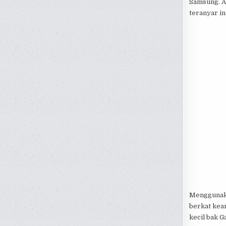
Samsung. Al
teranyar in
Menggunaka
berkat keam
kecil bak 