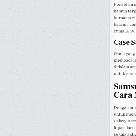
Ponsel ini
namun terg
bersama emp
kala ini, y
cuma 15 W.
Case 
Game yang k
membaca lan
didalam art
untuk memp
Samsu
Cara
Dengan bera
untuk memb
Galaxy A te
lepas dari
segala akt