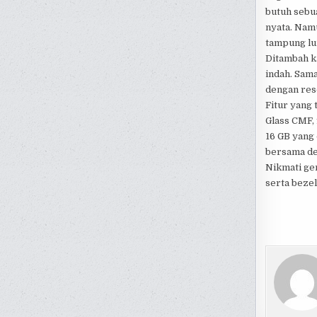
butuh sebu
nyata. Nam
tampung lu
Ditambah k
indah. Sama
dengan reso
Fitur yang 
Glass CMF, 
16 GB yang 
bersama de
Nikmati ge
serta bezel