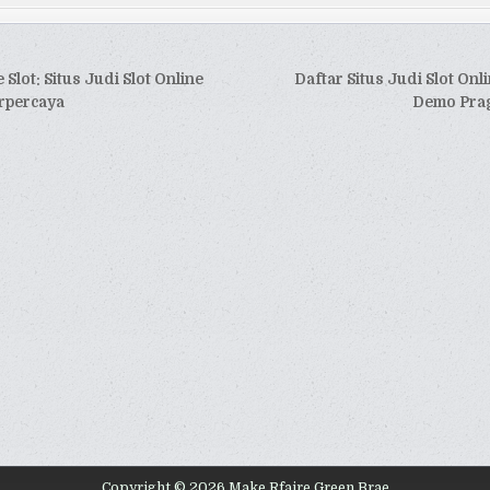
si
 Slot: Situs Judi Slot Online
Daftar Situs Judi Slot Onl
erpercaya
Demo Prag
Copyright © 2026 Make Rfaire Green Brae