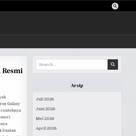
Search
for:
a Resmi
Arsip
yak
Juli 2026
rus Galaxy
Juni 2026
A contohnya
memori
Mei 2026
paya
April 2026
k buatan