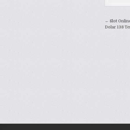
Naviga
← Slot Online
pos
Dolar 138 T