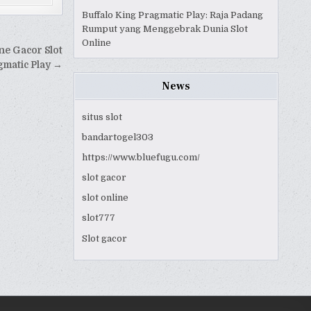
Buffalo King Pragmatic Play: Raja Padang
Rumput yang Menggebrak Dunia Slot
Online
ine Gacor Slot
matic Play →
News
situs slot
bandartogel303
https://www.bluefugu.com/
slot gacor
slot online
slot777
Slot gacor