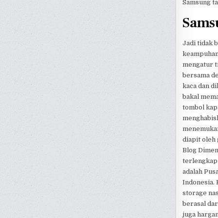
Samsung ta
Samsu
Jadi tidak 
keampuhann
mengatur t
bersama de
kaca dan di
bakal mema
tombol kapa
menghabiska
menemukan 
diapit oleh
Blog Dimen
terlengkap
adalah Pus
Indonesia. 
storage nas
berasal dar
juga hargan