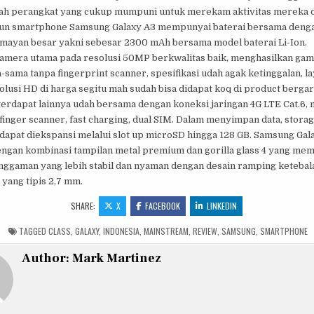
ah perangkat yang cukup mumpuni untuk merekam aktivitas mereka d
un smartphone Samsung Galaxy A3 mempunyai baterai bersama deng
mayan besar yakni sebesar 2300 mAh bersama model baterai Li-Ion.
amera utama pada resolusi 50MP berkwalitas baik, menghasilkan ga
-sama tanpa fingerprint scanner, spesifikasi udah agak ketinggalan, lay
lusi HD di harga segitu mah sudah bisa didapat koq di product bergar
terdapat lainnya udah bersama dengan koneksi jaringan 4G LTE Cat.6, m
finger scanner, fast charging, dual SIM. Dalam menyimpan data, storag
dapat diekspansi melalui slot up microSD hingga 128 GB. Samsung Gal
ngan kombinasi tampilan metal premium dan gorilla glass 4 yang me
nggaman yang lebih stabil dan nyaman dengan desain ramping ketebal
 yang tipis 2,7 mm.
SHARE:
X
FACEBOOK
LINKEDIN
TAGGED
CLASS
,
GALAXY
,
INDONESIA
,
MAINSTREAM
,
REVIEW
,
SAMSUNG
,
SMARTPHONE
Author:
Mark Martinez