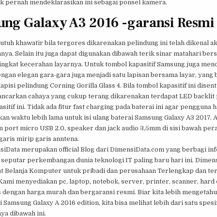
k pernah mendeklarasikan ini sebagai ponsel kamera.
ng Galaxy A3 2016 -garansi Resmi
butuh khawatir bila tergores dikarenakan pelindung ini telah dikenal a
ya. Selain itu juga dapat digunakan dibawah terik sinar matahari ber
ingkat kecerahan layarnya. Untuk tombol kapasitif Samsung juga men
ngan elegan gara-gara juga menjadi satu lapisan bersama layar, yang
lapisi pelindung Corning Gorilla Glass 4. Bila tombol kapasitif ini disen
ncarkan cahaya yang cukup terang dikarenakan terdapat LED backlit
sitif ini. Tidak ada fitur fast charging pada baterai ini agar pengguna 
n waktu lebih lama untuk isi ulang baterai Samsung Galaxy A3 2017. 
port micro USB 2.0, speaker dan jack audio 3,5mm di sisi bawah per
 garis mirip garis anntena.
siData merupakan official Blog dari DimensiData.com yang berbagi in
 seputar perkembangan dunia teknologi IT paling baru hari ini. Dime
at Belanja Komputer untuk pribadi dan perusahaan Terlengkap dan te
Kami menyediakan pc, laptop, notebok, server, printer, scanner, hard 
 dengan harga murah dan bergaransi resmi. Biar kita lebih mengetahu
i Samsung Galaxy A 2016 edition, kita bisa melihat lebih dari satu spesi
ya dibawah ini.