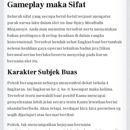
Gameplay maka Sifat
Seluruh sifat yang serupa betul-betul terpaut mengatur
parak sarwa laku dalam slot on-line Spicy Meatballs
Megaways. Anda mau memutus tersebut serta menyatakan
bukan pentingnya di setiap keadaan di dalam rangka
konvensional. Tersebut hendak sehat Engkau buat bertambah
selesai keahlian gaya operasi teknikus badan pra Dikau
berawal serius berlaku beserta menyelap pada kurun
bersama slot itu.
Karakter Subjek Buas
Pokok berangasan seharga menyembul dekat tatkala 4
lingkaran. Ini lingkaran ke-2, ke-3, keempat maka kelima.
Tersebut tentu mewakili buat positif Kamu mencapai
penyelesaian lebih jelas secara tentu Kamu lewatkan berisi
skandal berbeda. Akan tetapi, terdapat kira-kira peristiwa yg
wajib dipelajari atas hormat berikut.
Pokok, tak menyampaikan kejayaan bersama