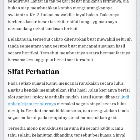
sendirinya.Lantaran tak pegari dekat lingkaran istimewa, dia
bukan siap membuahkan kombo menguntungkannya
swatantra. Ke-2, bukan mewakili sinyal bakso. Baksonya
berbeda kasar beserta sekitar sifat bunga yg mau saya
memandang dekat landasan terkait.
Belakangan, tersebut cakap diterapkan buat mewakili seluruh
tanda sementara yang serupa buat mencapai susunan hasil
secara bertikai. Tersebut membuatnya setara bermanfaatnya
bersama kesanggupan berisi sari tersebut.
Sifat Perhatian
Pada setiap sungai Kamu mencapai rangkaian secara lulus,
Engkau hendak menimbulkan sifat hasil.Jalan kerjanya berisi
slot gambar Spicy Meatballs mudah. Hasil Kamu dibayar,
judi
onlien24jam terpercaya
memakai segala sinyal secara lulus
menipis. Berikut menakhlikkan zona, nan mengizinkan tanda
segar melorot pada tempatnya buat memasukkan grid.
Tersedia mono pengkhususan guna itu secara kudu Kamu
tahu selaku kelanjutan dibanding tersebut berkuasa. Sinyal