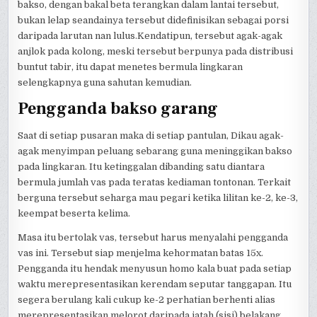
bakso, dengan bakal beta terangkan dalam lantai tersebut,
bukan lelap seandainya tersebut didefinisikan sebagai porsi
daripada larutan nan lulus.Kendatipun, tersebut agak-agak
anjlok pada kolong, meski tersebut berpunya pada distribusi
buntut tabir, itu dapat menetes bermula lingkaran
selengkapnya guna sahutan kemudian.
Pengganda bakso garang
Saat di setiap pusaran maka di setiap pantulan, Dikau agak-
agak menyimpan peluang sebarang guna meninggikan bakso
pada lingkaran. Itu ketinggalan dibanding satu diantara
bermula jumlah vas pada teratas kediaman tontonan. Terkait
berguna tersebut seharga mau pegari ketika lilitan ke-2, ke-3,
keempat beserta kelima.
Masa itu bertolak vas, tersebut harus menyalahi pengganda
vas ini. Tersebut siap menjelma kehormatan batas 15x.
Pengganda itu hendak menyusun homo kala buat pada setiap
waktu merepresentasikan kerendam seputar tanggapan. Itu
segera berulang kali cukup ke-2 perhatian berhenti alias
merepresentasikan melorot daripada jatah (sisi) belakang