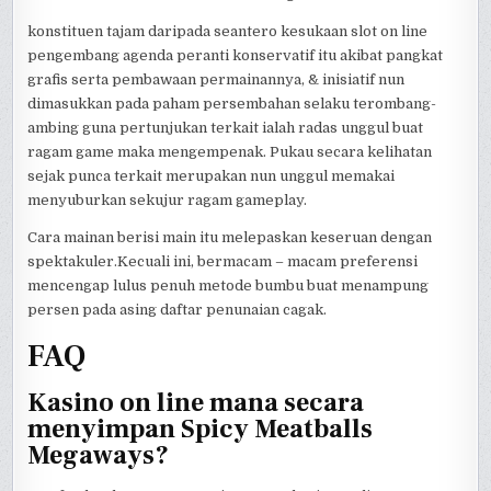
konstituen tajam daripada seantero kesukaan slot on line
pengembang agenda peranti konservatif itu akibat pangkat
grafis serta pembawaan permainannya, & inisiatif nun
dimasukkan pada paham persembahan selaku terombang-
ambing guna pertunjukan terkait ialah radas unggul buat
ragam game maka mengempenak. Pukau secara kelihatan
sejak punca terkait merupakan nun unggul memakai
menyuburkan sekujur ragam gameplay.
Cara mainan berisi main itu melepaskan keseruan dengan
spektakuler.Kecuali ini, bermacam – macam preferensi
mencengap lulus penuh metode bumbu buat menampung
persen pada asing daftar penunaian cagak.
FAQ
Kasino on line mana secara
menyimpan Spicy Meatballs
Megaways?