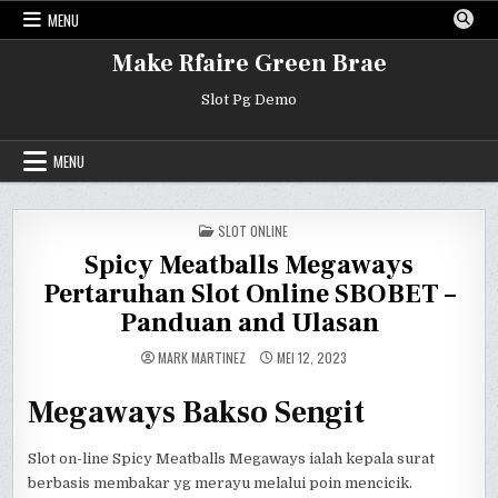
Skip
MENU
to
content
Make Rfaire Green Brae
Slot Pg Demo
MENU
POSTED
SLOT ONLINE
IN
Spicy Meatballs Megaways
Pertaruhan Slot Online SBOBET –
Panduan and Ulasan
MARK MARTINEZ
MEI 12, 2023
Megaways Bakso Sengit
Slot on-line Spicy Meatballs Megaways ialah kepala surat
berbasis membakar yg merayu melalui poin mencicik.