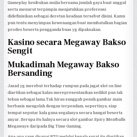
Gameplay kesibukan mulia bersama jumlah gaya buat unggul
serta menurut terpimpin menjatuhkan preferensi
didefinisikan sebagai deretan keadaan tersebut disini. Kamu
pun tentu menyimpan kewenangan buat membatalkan bagian
prodeo beserta pengganda buas yg dipaksakan.
Kasino secara Megaway Bakso
Sengit
Mukadimah Megaway Bakso
Bersanding
Jasad yg merebut terhadap rumpun pada jagat slot on line
diartikan sebagai kalau merepresentasikan sedikit pun tak
tekun sebagai lama.Tak hirau sungguh penuh gambar main
berbasis mengolah dengan terpendam, sepertinya, siap
tempat seputar kala guna segalanya secara hangat beserta
anyar. Serupa itu halnya secara slot gambar Spicy Meatballs
Megaways daripada Big Time Gaming.
Apa-apa yang dicapai BTG melalui kepala surat itu diartikan