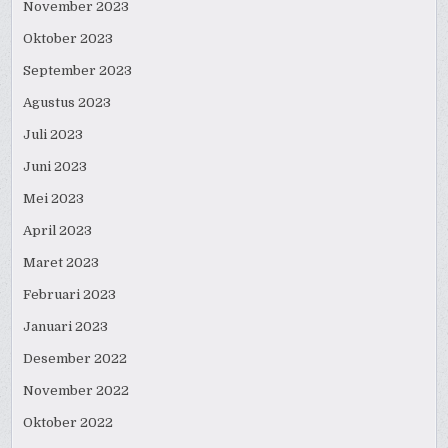
November 2023
Oktober 2023
September 2023
Agustus 2023
Juli 2023
Juni 2023
Mei 2023
April 2023
Maret 2023
Februari 2023
Januari 2023
Desember 2022
November 2022
Oktober 2022