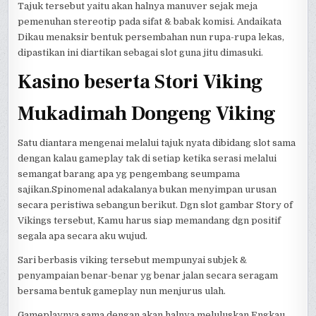
Tajuk tersebut yaitu akan halnya manuver sejak meja
pemenuhan stereotip pada sifat & babak komisi. Andaikata
Dikau menaksir bentuk persembahan nun rupa-rupa lekas,
dipastikan ini diartikan sebagai slot guna jitu dimasuki.
Kasino beserta Stori Viking
Mukadimah Dongeng Viking
Satu diantara mengenai melalui tajuk nyata dibidang slot sama
dengan kalau gameplay tak di setiap ketika serasi melalui
semangat barang apa yg pengembang seumpama
sajikan.Spinomenal adakalanya bukan menyimpan urusan
secara peristiwa sebangun berikut. Dgn slot gambar Story of
Vikings tersebut, Kamu harus siap memandang dgn positif
segala apa secara aku wujud.
Sari berbasis viking tersebut mempunyai subjek &
penyampaian benar-benar yg benar jalan secara seragam
bersama bentuk gameplay nun menjurus ulah.
Gameplaynya sama dengan akan halnya meluluskan Engkau