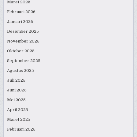
Maret 2026
Februari 2026
Januari 2026
Desember 2025
November 2025
Oktober 2025
September 2025
Agustus 2025
Juli 2025
Juni 2025
Mei 2025
April 2025
Maret 2025
Februari 2025