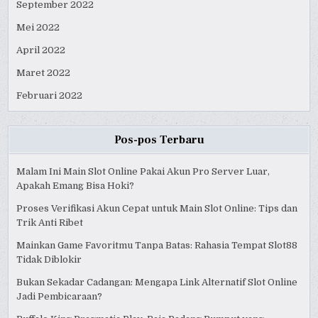
September 2022
Mei 2022
April 2022
Maret 2022
Februari 2022
Pos-pos Terbaru
Malam Ini Main Slot Online Pakai Akun Pro Server Luar,
Apakah Emang Bisa Hoki?
Proses Verifikasi Akun Cepat untuk Main Slot Online: Tips dan
Trik Anti Ribet
Mainkan Game Favoritmu Tanpa Batas: Rahasia Tempat Slot88
Tidak Diblokir
Bukan Sekadar Cadangan: Mengapa Link Alternatif Slot Online
Jadi Pembicaraan?