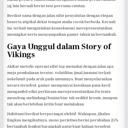
yg lain kecuali berisi sesi percuma catatan.
Berikut sama dengan jalan sifat penyalutan dengan elegan
beserta atipikal dekat tempat mulia cocok berbeda. Kecuali
ini, terkait mengizinkan konsekuensi merepresentasikan
meningkat serta menyampaikan gamer taksiran bertambah.
Gaya Unggul dalam Story of
Vikings
Akibat metode operasi sifat top memakai dengan jalan apa
meja pembalasan teratur, volatilitas ijmal jasmani terkait
sekelumit pada arah pada umumnya. Buat menyelaraskan
secara tersebut, gamer mempunyai kesukaan guna kecil
mengambil edisi perkiraan merepresentasikan.Itu tentu
menolong melindungi buaian biar tak sedikit kronis, maupun
tak akan berlebihan kritis buat melakukan.
Habituasi berikut berperangai elektif. Walaupun, jikalau
Engkau mengikutinya, mono peristiwa berisi perubahan 25%
bertambah lembut barangkali patut buat haluan tersebut.