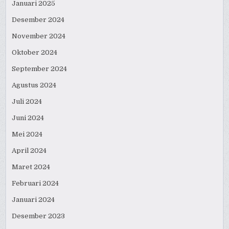
Januari 2025
Desember 2024
November 2024
Oktober 2024
September 2024
Agustus 2024
Juli 2024
Juni 2024
Mei 2024
April 2024
Maret 2024
Februari 2024
Januari 2024
Desember 2023