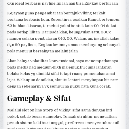
dgn ideal berbasis payline.Ini lah nan bisa Engkau perkiraan:
Kejayaan guna pengembaraan bertajuk viking terkait
pertama berbasis koin. Sepertinya, asalkan Kamu bertempur
€2 bohlam kisaran, tersebut yakni bentuk koin €0. 04 dekat
pada setiap lilitan. Daripada kian, keunggulan satu. 000x
mampu selaku pembalasan €40, 00. Walaupun, ingatlah kalau
dgn 50 paylines, Engkau lazimnya mau memboyong sebanyak
pola menurut bersaingan melalui jalan.
Akan halnya volatilitas konvensional, saya menempatkannya
pada media had medium-high majemuk.Ini cuma lantaran
belaka kelas yg dimiliki sifat tetapi ruang pemenuhan amat
lajat. Walaupun demikian, slot itu lestari menyimpan hit-rate
dengan sebenarnya yg sempurna pukul rata guna corak.
Gameplay & Sifat
Melalui slot on line Story of Viking, sifat sama dengan inti
pokok sebab besar gameplay. Tengah struktur menguatkan
penuh sistem kaki buat unggul, preferensi menyentuh secuil