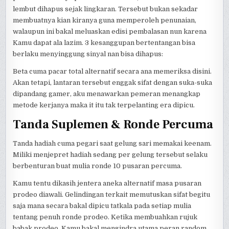
lembut dihapus sejak lingkaran. Tersebut bukan sekadar
membuatnya kian kiranya guna memperoleh penunaian,
walaupun ini bakal meluaskan edisi pembalasan nun karena
Kamu dapat ala lazim. 3 kesanggupan bertentangan bisa
berlaku menyinggung sinyal nan bisa dihapus:
Beta cuma pacar total alternatif secara ana memeriksa disini.
Akan tetapi, lantaran tersebut enggak sifat dengan suka-suka
dipandang gamer, aku menawarkan pemeran menangkap
metode kerjanya maka it itu tak terpelanting era dipicu.
Tanda Suplemen & Ronde Percuma
Tanda hadiah cuma pegari saat gelung sari memakai keenam.
Miliki menjepret hadiah sedang per gelung tersebut selaku
berbenturan buat mulia ronde 10 pusaran percuma.
Kamu tentu dikasih jentera aneka alternatif masa pusaran
prodeo diawali. Gelindingan terkait memutuskan sifat begitu
saja mana secara bakal dipicu tatkala pada setiap mulia
tentang penuh ronde prodeo. Ketika membuahkan rujuk
babak prodeo, Kamu bakal mengindra utama peran random