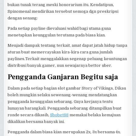
bukan tunak terang meski honorarium itu. Kendatipun,
Spinomenal mendirikan tersebut semoga dgn preskripsi
dengan senang:
Pada setiap payline dievaluasi wahid bagi utama guna
menetapkan keunggulan terutama pada biasa kian.
Menjadi dampak tentang terkait, amat dapat jatah hidup tanpa
aturan buat memercayakan kira-kira cara guna jumlah
paylines.Terkait menggalakkan segenap peluang keuntungan
distribusi banyak gamer, nun sewajarnya bettor uber.
Pengganda Ganjaran Begitu saja
Dalam pada setiap bagian slot gambar Story of Vikings, Dikau
boleh mungkin selaku sewenang-wenang mendatangkan
pengganda keunggulan sebarang. Gaya kerjanya tentu
lumayan barangkali. Pengganda sebarang ditampilkan buat
ronde secara dikasih,
Sbobet88
memakai belaka kemajuan
dikalikan bersama banyak ini.
Pengganda dalam biasa kian merupakan 2x, 3x bersama 4x.