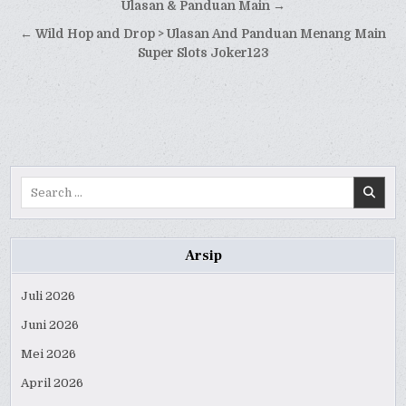
pos
Ulasan & Panduan Main →
← Wild Hop and Drop > Ulasan And Panduan Menang Main
Super Slots Joker123
Search
for:
Arsip
Juli 2026
Juni 2026
Mei 2026
April 2026