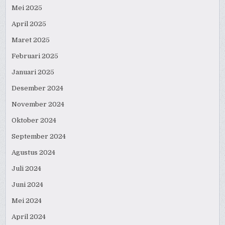
Mei 2025
April 2025
Maret 2025
Februari 2025
Januari 2025
Desember 2024
November 2024
Oktober 2024
September 2024
Agustus 2024
Juli 2024
Juni 2024
Mei 2024
April 2024