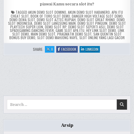
piawai Kamu secara slot itu?
TAGGED
AKUN DEMO SLOT DOMINO
,
AKUN DEMO SLOT HABANERO
,
APA ITU
CHEAT SLOT
,
BOOK OF TORO SLOT DEMO
,
DANGER HIGH VOLTAGE SLOT DEMO
,
DEMO DEWA SLOT
,
DEMO SLOT AZTEC RUPIAH
,
DEMO SLOT GREAT RHINO
,
DEMO
SLOT INDONESIA
,
DEMO SLOT LANGSUNG MAIN
,
DEMO SLOT PINGUIN
,
DEMO SLOT
PLAYTECH SUPER LION
,
DEMO SLOT RP
,
DEMO SLOT SEPERTI ASLI
,
DEMO SLOT
SPADEGAMING DANCING FEVER
,
GAME SLOT APA ITU
,
HEY LINK SLOT DEMO
,
LINK
SLOT DEMO
,
MAIN DEMO SLOT
,
PRAGMATIK DEMO SLOT
,
SAN QUENTIN SLOT
BONUS BUY DEMO
,
SLOT DEMO MAHJONG WAYS
,
SLOT ONLINE YANG LAGI GACOR
:
:
:
SHARE:
X
FACEBOOK
LINKEDIN
ROBO
ROBO
ROBO
SMASH
SMASH
SMASH
–
–
–
CARA
CARA
CARA
MENANG
MENANG
MENANG
MAIN
MAIN
MAIN
SLOT
SLOT
SLOT
Search
for:
Arsip