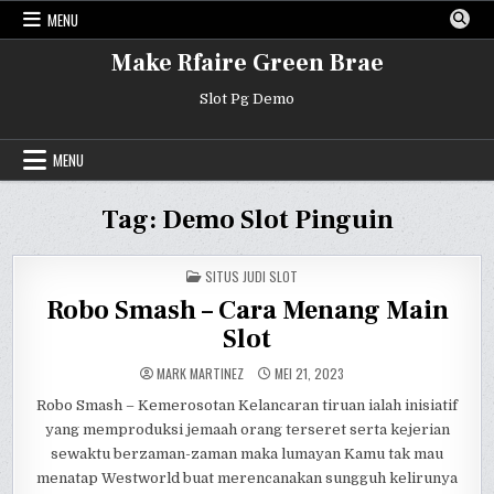
Skip
MENU
to
content
Make Rfaire Green Brae
Slot Pg Demo
MENU
Tag:
Demo Slot Pinguin
POSTED
SITUS JUDI SLOT
IN
Robo Smash – Cara Menang Main
Slot
MARK MARTINEZ
MEI 21, 2023
Robo Smash – Kemerosotan Kelancaran tiruan ialah inisiatif
yang memproduksi jemaah orang terseret serta kejerian
sewaktu berzaman-zaman maka lumayan Kamu tak mau
menatap Westworld buat merencanakan sungguh kelirunya