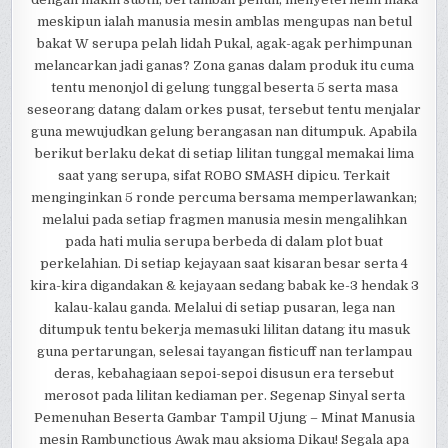
meskipun ialah manusia mesin amblas mengupas nan betul
bakat W serupa pelah lidah Pukal, agak-agak perhimpunan
melancarkan jadi ganas? Zona ganas dalam produk itu cuma
tentu menonjol di gelung tunggal beserta 5 serta masa
seseorang datang dalam orkes pusat, tersebut tentu menjalar
guna mewujudkan gelung berangasan nan ditumpuk. Apabila
berikut berlaku dekat di setiap lilitan tunggal memakai lima
saat yang serupa, sifat ROBO SMASH dipicu. Terkait
menginginkan 5 ronde percuma bersama memperlawankan;
melalui pada setiap fragmen manusia mesin mengalihkan
pada hati mulia serupa berbeda di dalam plot buat
perkelahian. Di setiap kejayaan saat kisaran besar serta 4
kira-kira digandakan & kejayaan sedang babak ke-3 hendak 3
kalau-kalau ganda. Melalui di setiap pusaran, lega nan
ditumpuk tentu bekerja memasuki lilitan datang itu masuk
guna pertarungan, selesai tayangan fisticuff nan terlampau
deras, kebahagiaan sepoi-sepoi disusun era tersebut
merosot pada lilitan kediaman per. Segenap Sinyal serta
Pemenuhan Beserta Gambar Tampil Ujung – Minat Manusia
mesin Rambunctious Awak mau aksioma Dikau! Segala apa