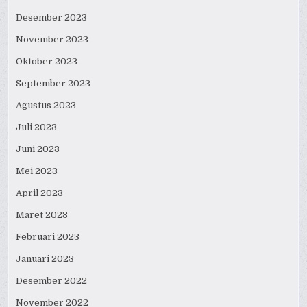
Desember 2023
November 2023
Oktober 2023
September 2023
Agustus 2023
Juli 2023
Juni 2023
Mei 2023
April 2023
Maret 2023
Februari 2023
Januari 2023
Desember 2022
November 2022