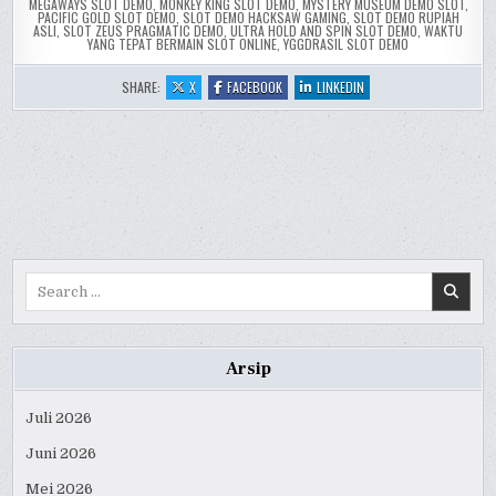
MEGAWAYS SLOT DEMO
,
MONKEY KING SLOT DEMO
,
MYSTERY MUSEUM DEMO SLOT
,
PACIFIC GOLD SLOT DEMO
,
SLOT DEMO HACKSAW GAMING
,
SLOT DEMO RUPIAH
ASLI
,
SLOT ZEUS PRAGMATIC DEMO
,
ULTRA HOLD AND SPIN SLOT DEMO
,
WAKTU
YANG TEPAT BERMAIN SLOT ONLINE
,
YGGDRASIL SLOT DEMO
:
:
:
SHARE:
X
FACEBOOK
LINKEDIN
FIRST
FIRST
FIRST
PAST
PAST
PAST
THE
THE
THE
POST
POST
POST
JUDI
JUDI
JUDI
SLOT
SLOT
SLOT
GACOR
GACOR
GACOR
REVIEW
REVIEW
REVIEW
Search
for:
Arsip
Juli 2026
Juni 2026
Mei 2026