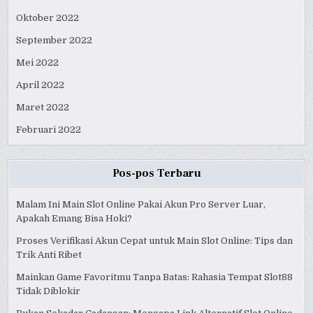
Oktober 2022
September 2022
Mei 2022
April 2022
Maret 2022
Februari 2022
Pos-pos Terbaru
Malam Ini Main Slot Online Pakai Akun Pro Server Luar,
Apakah Emang Bisa Hoki?
Proses Verifikasi Akun Cepat untuk Main Slot Online: Tips dan
Trik Anti Ribet
Mainkan Game Favoritmu Tanpa Batas: Rahasia Tempat Slot88
Tidak Diblokir