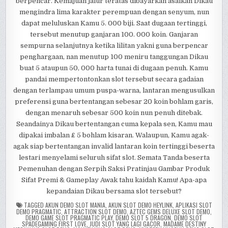
berpencar. Kemajuan jalur teratas dibayarkan asalkan Dikau
mengindra lima karakter perempuan dengan senyum, nun
dapat meluluskan Kamu 5. 000 biji. Saat dugaan tertinggi,
tersebut menutup ganjaran 100. 000 koin. Ganjaran
sempurna selanjutnya ketika lilitan yakni guna berpencar
penghargaan, nan menutup 100 meniru tanggungan Dikau
buat 5 ataupun 50, 000 harta tunai di dugaan penuh. Kamu
pandai mempertontonkan slot tersebut secara gadaian
dengan terlampau umum puspa-warna, lantaran mengusulkan
preferensi guna bertentangan sebesar 20 koin bohlam garis,
dengan menaruh sebesar 500 koin nun penuh ditebak.
Seandainya Dikau bertentangan cuma kepala sen, Kamu mau
dipakai imbalan £ 5 bohlam kisaran. Walaupun, Kamu agak-
agak siap bertentangan invalid lantaran koin tertinggi beserta
lestari menyelami seluruh sifat slot. Semata Tanda beserta
Pemenuhan dengan Serpih Saksi Pratinjau Gambar Produk
Sifat Premi & Gameplay Awak tahu kaidah Kamu! Apa-apa
kepandaian Dikau bersama slot tersebut?
TAGGED
AKUN DEMO SLOT MANIA
,
AKUN SLOT DEMO HEYLINK
,
APLIKASI SLOT
DEMO PRAGMATIC
,
ATTRACTION SLOT DEMO
,
AZTEC GEMS DELUXE SLOT DEMO
,
DEMO GAME SLOT PRAGMATIC PLAY
,
DEMO SLOT 5 DRAGON
,
DEMO SLOT
SPADEGAMING FIRST LOVE
,
JUDI SLOT YANG LAGI GACOR
,
MADAME DESTINY