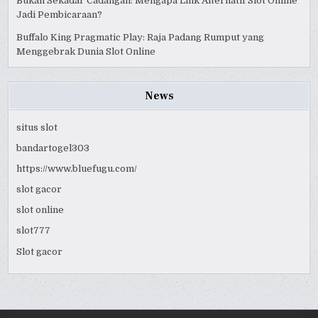
Bukan Sekadar Cadangan: Mengapa Link Alternatif Slot Online
Jadi Pembicaraan?
Buffalo King Pragmatic Play: Raja Padang Rumput yang
Menggebrak Dunia Slot Online
News
situs slot
bandartogel303
https://www.bluefugu.com/
slot gacor
slot online
slot777
Slot gacor