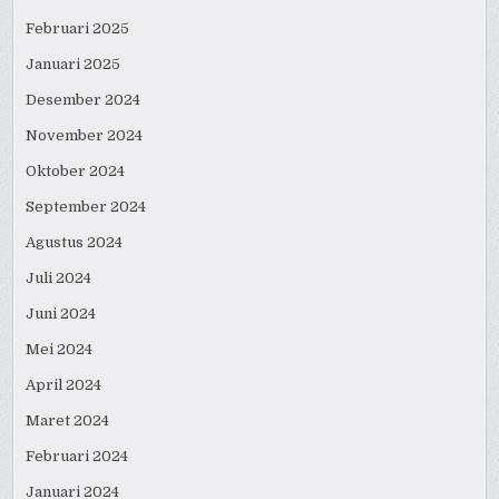
Februari 2025
Januari 2025
Desember 2024
November 2024
Oktober 2024
September 2024
Agustus 2024
Juli 2024
Juni 2024
Mei 2024
April 2024
Maret 2024
Februari 2024
Januari 2024