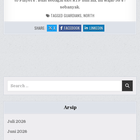
TAGGED
GUARDIANS
,
NORTH
:
:
:
SHARE:
X
FACEBOOK
LINKEDIN
NORTH
NORTH
NORTH
GUARDIANS
GUARDIANS
GUARDIANS
Search
for:
Arsip
Juli 2026
Juni 2026