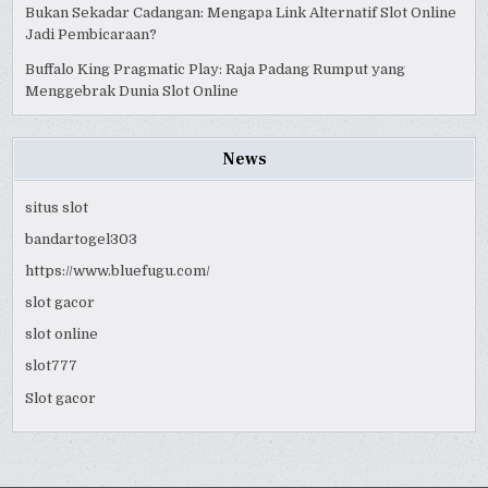
Bukan Sekadar Cadangan: Mengapa Link Alternatif Slot Online
Jadi Pembicaraan?
Buffalo King Pragmatic Play: Raja Padang Rumput yang
Menggebrak Dunia Slot Online
News
situs slot
bandartogel303
https://www.bluefugu.com/
slot gacor
slot online
slot777
Slot gacor