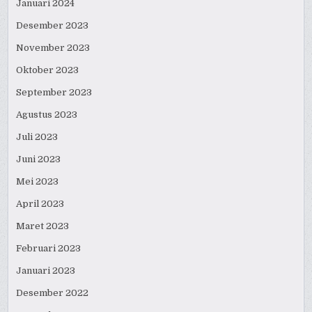
Januari 2024
Desember 2023
November 2023
Oktober 2023
September 2023
Agustus 2023
Juli 2023
Juni 2023
Mei 2023
April 2023
Maret 2023
Februari 2023
Januari 2023
Desember 2022