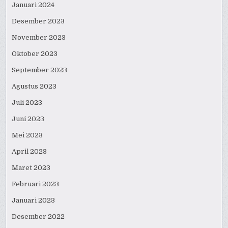
Januari 2024
Desember 2023
November 2023
Oktober 2023
September 2023
Agustus 2023
Juli 2023
Juni 2023
Mei 2023
April 2023
Maret 2023
Februari 2023
Januari 2023
Desember 2022