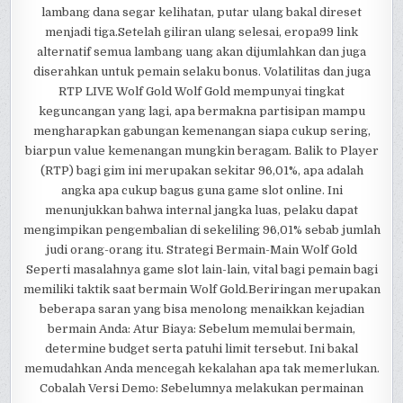
lambang dana segar kelihatan, putar ulang bakal direset
menjadi tiga.Setelah giliran ulang selesai, eropa99 link
alternatif semua lambang uang akan dijumlahkan dan juga
diserahkan untuk pemain selaku bonus. Volatilitas dan juga
RTP LIVE Wolf Gold Wolf Gold mempunyai tingkat
keguncangan yang lagi, apa bermakna partisipan mampu
mengharapkan gabungan kemenangan siapa cukup sering,
biarpun value kemenangan mungkin beragam. Balik to Player
(RTP) bagi gim ini merupakan sekitar 96,01%, apa adalah
angka apa cukup bagus guna game slot online. Ini
menunjukkan bahwa internal jangka luas, pelaku dapat
mengimpikan pengembalian di sekeliling 96,01% sebab jumlah
judi orang-orang itu. Strategi Bermain-Main Wolf Gold
Seperti masalahnya game slot lain-lain, vital bagi pemain bagi
memiliki taktik saat bermain Wolf Gold.Beriringan merupakan
beberapa saran yang bisa menolong menaikkan kejadian
bermain Anda: Atur Biaya: Sebelum memulai bermain,
determine budget serta patuhi limit tersebut. Ini bakal
memudahkan Anda mencegah kekalahan apa tak memerlukan.
Cobalah Versi Demo: Sebelumnya melakukan permainan