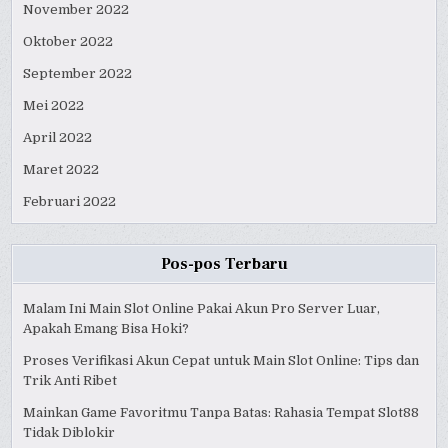
November 2022
Oktober 2022
September 2022
Mei 2022
April 2022
Maret 2022
Februari 2022
Pos-pos Terbaru
Malam Ini Main Slot Online Pakai Akun Pro Server Luar,
Apakah Emang Bisa Hoki?
Proses Verifikasi Akun Cepat untuk Main Slot Online: Tips dan
Trik Anti Ribet
Mainkan Game Favoritmu Tanpa Batas: Rahasia Tempat Slot88
Tidak Diblokir