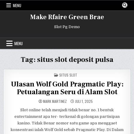
Skip
MENU
to
content
Make Rfaire Green Brae
Slot Pg Demo
MENU
Tag:
situs slot deposit pulsa
POSTED
SITUS SLOT
IN
Ulasan Wolf Gold Pragmatic Play:
Petualangan Seru di Alam Slot
MARK MARTINEZ
JULI 1, 2025
Slot online telah menjadi tidak benar no. 1 bentuk
entertainment apa ter- terkenal di golongan partisipan
kasino. Tidak Benar nomor satu game apa menggaet
konsentrasi ialah Wolf Gold sebab Pragmatic Play. Di Dalam