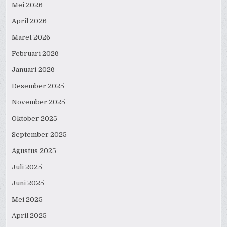
Mei 2026
April 2026
Maret 2026
Februari 2026
Januari 2026
Desember 2025
November 2025
Oktober 2025
September 2025
Agustus 2025
Juli 2025
Juni 2025
Mei 2025
April 2025