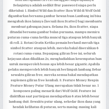
Selanjutnya adalah sedikit fitur password siapa perlu
diketahui: 1. Simbol Wild dan Scatter Ikon Wild di Wolf Gold
digambarkan bersama gambar hewan buas.Lambang ini bisa
mengubah ikon lainnya (kecuali ikon Scatter) bagi membantu
membuat gabungan juara. Selama itu, ikon Scatter, siapa
ditandai bersama gambar bulan purnama, mampu memicu
putaran cuma-cuma ketika muncul tiga ataupun lebih banyak
di roll. 2. Rotasi Gratis Ketika pemain berhasil meraih tiga
simbol Scatter ataupun lebih, mereka bakal diserahkan 6
rotasi cuma-cuma. Sepanjang giliran free ini, seluruh
kejayaan akan dikalikan 2x, menghadiahkan kesempatan luas
untuk memperoleh bonus apa lebih besar gigantic.Apabila
pelaku memperoleh lebih banyak berlimpah lambang Sebar
sewaktu giliran free, mereka semua bakal mendapatkan
suplemen giliran free kembali. 3. Feature Money Respin
Feature Money Putar Ulang merupakan tidak benar no. 1
komponen paling menarik dari Wolf Gold. Feature ini
diaktifkan saat partisipan mendapatkan 6 atau lebih besar
lambang duit. Sewaktu putar ulang, sekedar ikon dana yang
hendak kelihatan di putaran, serta masing-masing kali