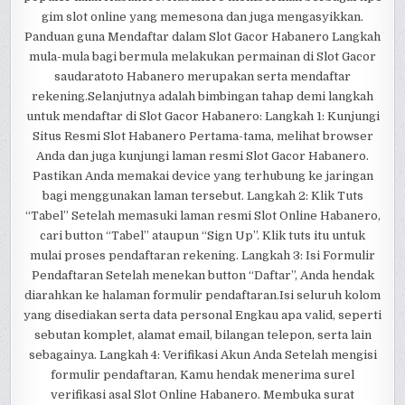
gim slot online yang memesona dan juga mengasyikkan.
Panduan guna Mendaftar dalam Slot Gacor Habanero Langkah
mula-mula bagi bermula melakukan permainan di Slot Gacor
saudaratoto Habanero merupakan serta mendaftar
rekening.Selanjutnya adalah bimbingan tahap demi langkah
untuk mendaftar di Slot Gacor Habanero: Langkah 1: Kunjungi
Situs Resmi Slot Habanero Pertama-tama, melihat browser
Anda dan juga kunjungi laman resmi Slot Gacor Habanero.
Pastikan Anda memakai device yang terhubung ke jaringan
bagi menggunakan laman tersebut. Langkah 2: Klik Tuts
“Tabel” Setelah memasuki laman resmi Slot Online Habanero,
cari button “Tabel” ataupun “Sign Up”. Klik tuts itu untuk
mulai proses pendaftaran rekening. Langkah 3: Isi Formulir
Pendaftaran Setelah menekan button “Daftar”, Anda hendak
diarahkan ke halaman formulir pendaftaran.Isi seluruh kolom
yang disediakan serta data personal Engkau apa valid, seperti
sebutan komplet, alamat email, bilangan telepon, serta lain
sebagainya. Langkah 4: Verifikasi Akun Anda Setelah mengisi
formulir pendaftaran, Kamu hendak menerima surel
verifikasi asal Slot Online Habanero. Membuka surat