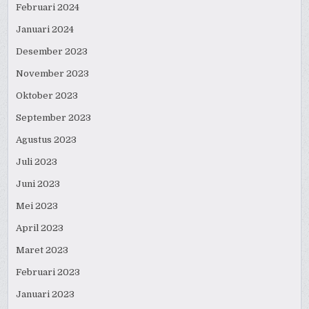
Februari 2024
Januari 2024
Desember 2023
November 2023
Oktober 2023
September 2023
Agustus 2023
Juli 2023
Juni 2023
Mei 2023
April 2023
Maret 2023
Februari 2023
Januari 2023