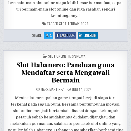
bermain-main slot online siapa lebih besar bermanfaat, cepat
uji bermain-main slot online dan juga rasakan sendiri
keuntungannya!
TAGGED
SLOT TERBAIK 2024
:
:
:
SHARE:
X
FACEBOOK
LINKEDIN
ADAKAH
ADAKAH
ADAKAH
PERMAINAN
PERMAINAN
PERMAINAN
SLOT
SLOT
SLOT
ONLINE
ONLINE
ONLINE
LEBIH
LEBIH
LEBIH
POSTED
SLOT ONLINE TERPERCAYA
BESAR
BESAR
BESAR
IN
BERMANFAAT
BERMANFAAT
BERMANFAAT
Slot Habanero: Panduan guna
DARIPADA
DARIPADA
DARIPADA
SLOT
SLOT
SLOT
KONVENSIONAL?
KONVENSIONAL?
KONVENSIONAL?
Mendaftar serta Mengawali
Bermain
MARK MARTINEZ
JUNI 17, 2024
Mesin slot merupakan game tempat berjudi siapa ter-
terkenal pada segala bumi. Bersama pertumbuhan inovasi,
slot online menjadi bertambah disukai dengan kelompok
petaruh sebab kemudahannya di dalam dijangkau dan
melakukan permainan. salah satu pemasok slot online yang
populer ialah Habanero. Habanero memberikan berbagai tipe