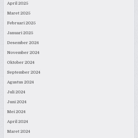
April 2025
Maret 2025
Februari 2025
Januari 2025
Desember 2024
November 2024
Oktober 2024
September 2024
Agustus 2024
Juli 2024
Juni 2024
Mei 2024
April 2024
Maret 2024