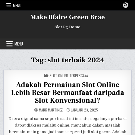
Skip
MENU
to
content
Make Rfaire Green Brae
Slot Pg Demo
MENU
Tag:
slot terbaik 2024
POSTED
SLOT ONLINE TERPERCAYA
IN
Adakah Permainan Slot Online
Lebih Besar Bermanfaat daripada
Slot Konvensional?
MARK MARTINEZ
JANUARI 23, 2025
Di era digital sama seperti saat ini ini satu, segalanya perkara
dapat diakses melalui online, mencakup dalam masalah
bermain-main game judi sama seperti judi slot gacor. Adakah