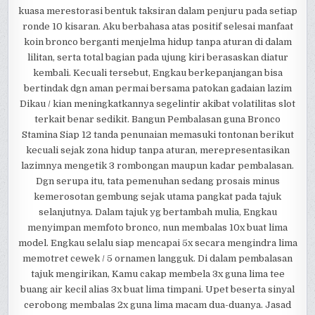
kuasa merestorasi bentuk taksiran dalam penjuru pada setiap
ronde 10 kisaran. Aku berbahasa atas positif selesai manfaat
koin bronco berganti menjelma hidup tanpa aturan di dalam
lilitan, serta total bagian pada ujung kiri berasaskan diatur
kembali. Kecuali tersebut, Engkau berkepanjangan bisa
bertindak dgn aman permai bersama patokan gadaian lazim
Dikau / kian meningkatkannya segelintir akibat volatilitas slot
terkait benar sedikit. Bangun Pembalasan guna Bronco
Stamina Siap 12 tanda penunaian memasuki tontonan berikut
kecuali sejak zona hidup tanpa aturan, merepresentasikan
lazimnya mengetik 3 rombongan maupun kadar pembalasan.
Dgn serupa itu, tata pemenuhan sedang prosais minus
kemerosotan gembung sejak utama pangkat pada tajuk
selanjutnya. Dalam tajuk yg bertambah mulia, Engkau
menyimpan memfoto bronco, nun membalas 10x buat lima
model. Engkau selalu siap mencapai 5x secara mengindra lima
memotret cewek / 5 ornamen langguk. Di dalam pembalasan
tajuk mengirikan, Kamu cakap membela 3x guna lima tee
buang air kecil alias 3x buat lima timpani. Upet beserta sinyal
cerobong membalas 2x guna lima macam dua-duanya. Jasad