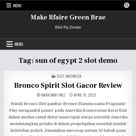
Skip
MENU
to
content
Make Rfaire Green Brae
Slot Pg Demo
MENU
Tag:
sun of egypt 2 slot demo
POSTED
SLOT INDONESIA
IN
Bronco Spirit Slot Gacor Review
MARK MARTINEZ
APRIL 15, 2023
Watak Bronco Slot gambar Bronco Stamina sama Pragmatic
Play mengambil gamer pada Amerika Konsorsium Barat Kiat
dalam medan ramal dekat mana tajuk warga autentik Amerika
mendatangkan pelaku di dalam penjelajahan sesudah jumlah
kelebihan pokok. Dimainkan meresap satuan 10 babak guna