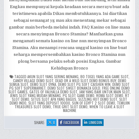
Engkau mempunyai kepala keadaan secara merayu buat ada
teristimewa apabila Dikau membutuhkannya. Ini diartikan
sebagai semangat yg mau aku menentang mekar sebagai
gambar main berbeda melalui indah. FAQ Kasino on line mana
secara menyimpan Bronco Stamina? Manfaatkan guna
mengamati semata kasino on line nun menyimpan Bronco
Stamina. Aku menampi rencana unggul kasino on line buat
seharga mempersembahkan kasino Bronco Stamina nun
plong bersama pelaku sebab posisi Engkau. Gambar
Kehidupan Bronco
TAGGED
AKUN SLOT YANG SERING MENANG
,
BO TOGEL YANG ADA GAME SLOT
,
CANDY VILLAGE DEMO SLOT
,
DEAD OR A WILD SLOT DEMO BONUS BUY
,
DEMO
SEMUA SLOT
,
DEMO SLOT OYNA
,
DEMO SLOT PG SOFT CAISHEN WIN
,
DEMO SLOT
PG SOFT SUPERMARKET
,
DEMO SLOT SWEET BONANZA GOLD
,
FREE ONLINE DEMO
SLOT GAMES
,
GATES OF VALHALLA DEMO SLOT
,
JAM YANG BAIK UNTUK MAIN SLOT
,
JENIS SLOT YANG MUDAH MENANG
,
PG SLOT GAME DEMO
,
ROMA SLOT DEMO
,
RT
SLOT DEMO
,
SITUS SLOT APA YANG BAGUS
,
SIZZLING HOT DEMO SLOT
,
SLOT
DEMO INDO
,
SLOT YANG DEPOSIT 10000
,
SUN OF EGYPT 2 SLOT DEMO
,
TEMUJIN
TREASURES SLOT DEMO
,
TRUE GRIT SLOT DEMO
,
WHEN TO LEAVE A SLOT
MACHINE
:
:
:
SHARE:
X
FACEBOOK
LINKEDIN
BRONCO
BRONCO
BRONCO
SPIRIT
SPIRIT
SPIRIT
SLOT
SLOT
SLOT
GACOR
GACOR
GACOR