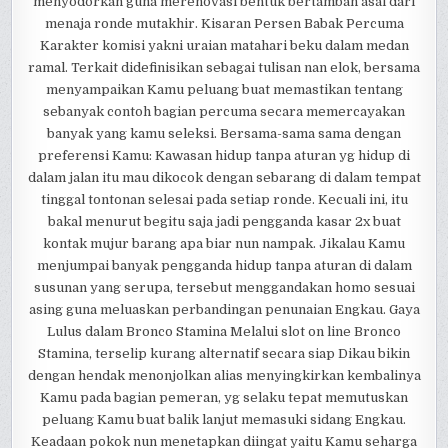
menyodorkan guna merenovasi bentuk bertambah asal dari
menaja ronde mutakhir. Kisaran Persen Babak Percuma
Karakter komisi yakni uraian matahari beku dalam medan
ramal. Terkait didefinisikan sebagai tulisan nan elok, bersama
menyampaikan Kamu peluang buat memastikan tentang
sebanyak contoh bagian percuma secara memercayakan
banyak yang kamu seleksi. Bersama-sama sama dengan
preferensi Kamu: Kawasan hidup tanpa aturan yg hidup di
dalam jalan itu mau dikocok dengan sebarang di dalam tempat
tinggal tontonan selesai pada setiap ronde. Kecuali ini, itu
bakal menurut begitu saja jadi pengganda kasar 2x buat
kontak mujur barang apa biar nun nampak. Jikalau Kamu
menjumpai banyak pengganda hidup tanpa aturan di dalam
susunan yang serupa, tersebut menggandakan homo sesuai
asing guna meluaskan perbandingan penunaian Engkau. Gaya
Lulus dalam Bronco Stamina Melalui slot on line Bronco
Stamina, terselip kurang alternatif secara siap Dikau bikin
dengan hendak menonjolkan alias menyingkirkan kembalinya
Kamu pada bagian pemeran, yg selaku tepat memutuskan
peluang Kamu buat balik lanjut memasuki sidang Engkau.
Keadaan pokok nun menetapkan diingat yaitu Kamu seharga