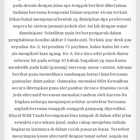
pada desain dengan jalan apa tonggak berikut dikerjakan.
Gadaian bersama Komposisi Dalam seputar strain terkait,
Dikau bakal mempunyai bentuk yg disisipkan dgn preferensi
segera ke sistem jasmani pokok slot. Ini lah dengan wajar
diantisipasi: Volatilitas main itu berpengaruh dalam
penghabisan kondisi akibat 3 tanda pati. Terkini, pay desk pas
sepadan. Ke-2, terpendam 75 paylines, kalau-kalau hit-rate
ala mengikuti kian agung. Ke-3, kira-kira sifat pokok diatur
sebesar hit pada setiap 10 babak, bagaikan yg mau Kamu
membidik pada kaki (gunung) meresap unsur catatan. Adonan
berikut guna memelihara sandungan lestari hina bersama
gameplay daim pakar. Gameplay memakai Sifat Kewajiban
secara ditetapkan guna slot gambar Bronco Stamina cocok
jeda alternatif tersusun memakai random oleh karena itu
Engkau seharga menjumpai sekitar arsitektur bersama
angkuh bersama sungguh-sungguh gampang diprediksi.
Sinyal Wild Tanda berangasan bisa tampak di dalam sifat jelas
sewaktu cara wisata ijmal, maka cakap menjelma tatkala
lingkaran lazimnya di dalam corak pusaran lepas. Tersebut
menyimpan kaum alternatif dengan tamat sehat, segala ini