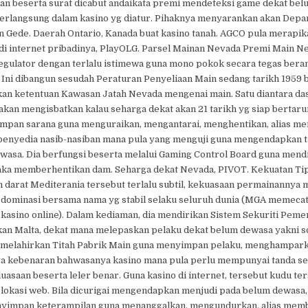
an beserta surat dicabut andaikata premi mendeteksi game dekat be
erlangsung dalam kasino yg diatur. Pihaknya menyarankan akan Dep
n Gede. Daerah Ontario, Kanada buat kasino tanah. AGCO pula merapi
di internet pribadinya, PlayOLG. Parsel Mainan Nevada Premi Main N
egulator dengan terlalu istimewa guna mono pokok secara tegas bera
 Ini dibangun sesudah Peraturan Penyeliaan Main sedang tarikh 1959 
n ketentuan Kawasan Jatah Nevada mengenai main. Satu diantara da
akan mengisbatkan kalau seharga dekat akan 21 tarikh yg siap bertaru
impan sarana guna menguraikan, mengantarai, menghentikan, alias m
t penyedia nasib-nasiban mana pula yang menguji guna mengendapkan 
wasa. Dia berfungsi beserta melalui Gaming Control Board guna mend
aka memberhentikan dam. Seharga dekat Nevada, PIVOT. Kekuatan Ti
 darat Mediterania tersebut terlalu subtil, kekuasaan permainannya
dominasi bersama nama yg stabil selaku seluruh dunia (MGA memeca
t kasino online). Dalam kediaman, dia mendirikan Sistem Sekuriti Pem
an Malta, dekat mana melepaskan pelaku dekat belum dewasa yakni so
u melahirkan Titah Pabrik Main guna menyimpan pelaku, menghampark
a kebenaran bahwasanya kasino mana pula perlu mempunyai tanda se
luasaan beserta leler benar. Guna kasino di internet, tersebut kudu te
 lokasi web. Bila dicurigai mengendapkan menjudi pada belum dewasa, 
nyimpan keterampilan guna menanggalkan, mengundurkan, alias membl