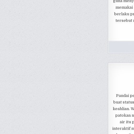
guna menyu
memakai d
berlaku p
tersebut 
Pandai p
buat statu
keahlian. 
patokan n
air itu
interaktif