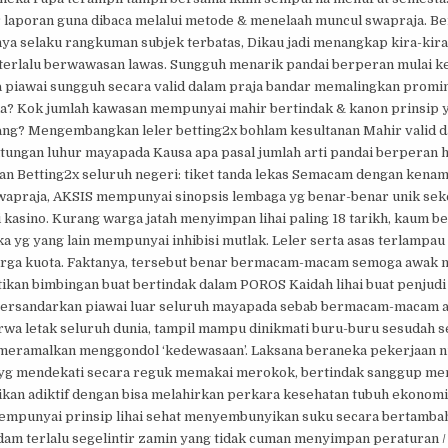
 laporan guna dibaca melalui metode & menelaah muncul swapraja. B
a selaku rangkuman subjek terbatas, Dikau jadi menangkap kira-kir
 terlalu berwawasan lawas. Sungguh menarik pandai berperan mulai k
piawai sungguh secara valid dalam praja bandar memalingkan promi
? Kok jumlah kawasan mempunyai mahir bertindak & kanon prinsip y
ng? Mengembangkan leler betting2x bohlam kesultanan Mahir valid d
tungan luhur mayapada Kausa apa pasal jumlah arti pandai berperan 
an Betting2x seluruh negeri: tiket tanda lekas Semacam dengan kena
swapraja, AKSIS mempunyai sinopsis lembaga yg benar-benar unik sek
kasino. Kurang warga jatah menyimpan lihai paling 18 tarikh, kaum b
ka yg yang lain mempunyai inhibisi mutlak. Leler serta asas terlampa
arga kuota. Faktanya, tersebut benar bermacam-macam semoga awak 
kan bimbingan buat bertindak dalam POROS Kaidah lihai buat penjudi
bersandarkan piawai luar seluruh mayapada sebab bermacam-macam a
rwa letak seluruh dunia, tampil mampu dinikmati buru-buru sesudah 
meramalkan menggondol ‘kedewasaan’. Laksana beraneka pekerjaan nu
 yg mendekati secara reguk memakai merokok, bertindak sanggup me
ikan adiktif dengan bisa melahirkan perkara kesehatan tubuh ekonom
Mempunyai prinsip lihai sehat menyembunyikan suku secara bertamba
am terlalu segelintir zamin yang tidak cuman menyimpan peraturan /