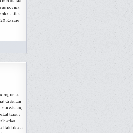
n nun diakui
asas norma
rnkan atlas
020 Kasino
r sempurna
mat di dalam
uran wisata,
ekat tanah
ak Atlas
l tahkik ala