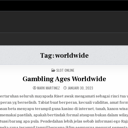
Tag:
worldwide
POSTED
SLOT ONLINE
IN
Gambling Ages Worldwide
MARK MARTINEZ
JANUARI 30, 2023
ertaruhan seluruh mayapada Riset awak mengamati sebagai rinci tua v
peran yg berselisih. Tabiat buat berperan, kecuali validitas, amat for
san beta menyapu terampil guna kasino di internet, tanah, kanon wisat
memakai pastilah, apakah bertindak formal ataupun bukan dalam wila
uasi barang apa pula. Pendedahan lebih jelas sebab informasi ego Raja
aneka rupa terampil tampil bersama iklim sempurna menurut semesta.