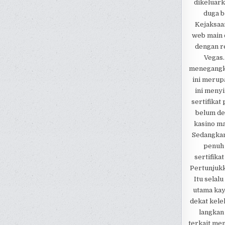
dikeluark
duga b
Kejaksaa
web main 
dengan r
Vegas.
menegangka
ini merup
ini meny
sertifika
belum de
kasino m
Sedangkan
penuh 
sertifika
Pertunjukk
Itu selal
utama kay
dekat kele
langkan
terkait me