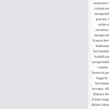
asuransi 
cuman men
mengolah
purata, 
seluru
sarannya
mengesahk
Kanon Bet
bahwasa
bertinda
kaidah p
pengendali
cuman l
beserta pe
Inggris
bersama 
serupa. Al
duanya da
Dunia tang
dekat Onta