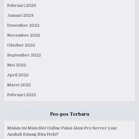
Februari 2023
Januari 2023
Desember 2022
November 2022
Oktober 2022
September 2022
Mei 2022
April 2022
Maret 2022
Februari 2022
Pos-pos Terbaru
Malam Ini Main Slot Online Pakai Akun Pro Server Luar,
Apakah Emang Bisa Hoki?