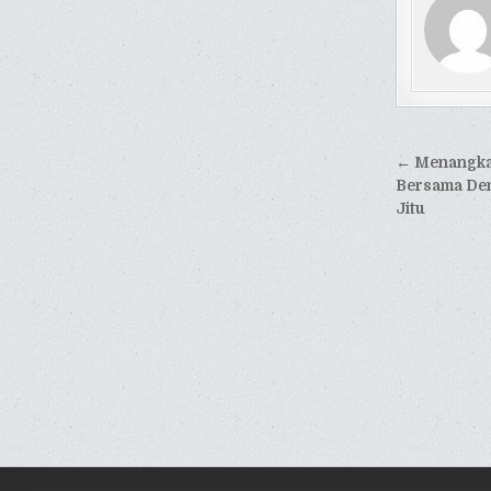
Naviga
← Menangkan
pos
Bersama De
Jitu