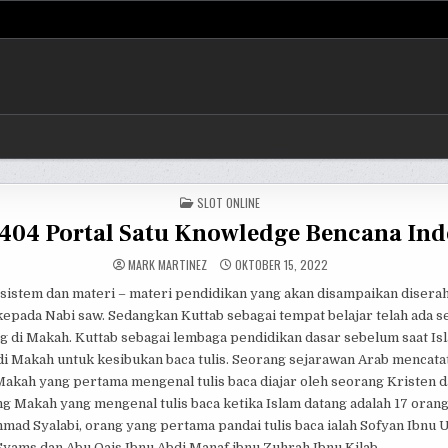
POSTED
SLOT ONLINE
IN
 404 Portal Satu Knowledge Bencana Ind
MARK MARTINEZ
OKTOBER 15, 2022
sistem dan materi – materi pendidikan yang akan disam­paikan disera
epada Nabi saw. Sedangkan Kuttab sebagai tempat belajar telah ada 
g di Makah. Kuttab sebagai lembaga pen­didikan dasar sebelum saat Is
di Makah untuk kesibukan baca tulis. Seorang sejarawan Arab mencata
Makah yang pertama mengenal tulis baca diajar oleh seorang Kristen 
ng Makah yang mengenal tulis baca ketika Islam datang adalah 17 oran
mad Syalabi, orang yang pertama pandai tulis baca ialah Sofyan Ibnu
Syams dan Abu Qais Ibnu Abdi Manaf ibnu Zuhrah Ibnu Kilab.