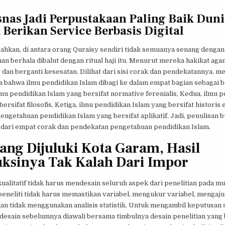
nas Jadi Perpustakaan Paling Baik Duni
Berikan Service Berbasis Digital
ahkan, di antara orang Quraisy sendiri tidak semuanya senang dengan
n berhala dibalut dengan ritual haji itu. Menurut mereka hakikat aga
g dan berganti kesesatan. Dilihat dari sisi corak dan pendekatannya, m
 bahwa ilmu pendidikan Islam dibagi ke dalam empat bagian sebagai b
mu pendidikan Islam yang bersifat normative ferenialis, Kedua, ilmu 
bersifat filosofis, Ketiga, ilmu pendidikan Islam yang bersifat historis 
ngetahuan pendidikan Islam yang bersifat aplikatif. Jadi, penulisan b
u dari empat corak dan pendekatan pengetahuan pendidikan Islam.
ng Dijuluki Kota Garam, Hasil
ksinya Tak Kalah Dari Impor
kualitatif tidak harus mendesain seluruh aspek dari penelitian pada mu
 peneliti tidak harus memastikan variabel, mengukur variabel, mengaj
dan tidak menggunakan analisis statistik. Untuk mengambil keputusan 
 desain sebelumnya diawali bersama timbulnya desain penelitian yang 