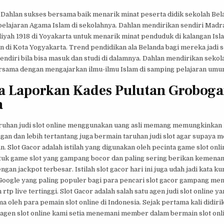
Dahlan sukses bersama baik menarik minat peserta didik sekolah Bel
pelajaran Agama Islam di sekolahnya. Dahlan mendirikan sendiri Madr
ah 1918 di Yoyakarta untuk menarik minat penduduk di kalangan Isl
 di Kota Yogyakarta. Trend pendidikan ala Belanda bagi mereka jadi 
endiri bila bisa masuk dan studi di dalamnya. Dahlan mendirikan seko
rsama dengan mengajarkan ilmu-ilmu Islam di samping pelajaran umu
 Laporkan Kades Pulutan Groboga
a
ruhan judi slot online menggunakan uang asli memang memungkinkan
gan dan lebih tertantang juga bermain taruhan judi slot agar supaya
 Slot Gacor adalah istilah yang digunakan oleh pecinta game slot onli
tuk game slot yang gampang bocor dan paling sering berikan kemena
gan jackpot terbesar. Istilah slot gacor hari ini juga udah jadi kata ku
Google yang paling populer bagi para pencari slot gacor gampang me
 rtp live tertinggi. Slot Gacor adalah salah satu agen judi slot online y
ma oleh para pemain slot online di Indonesia. Sejak pertama kali didiri
 agen slot online kami setia menemani member dalam bermain slot onl