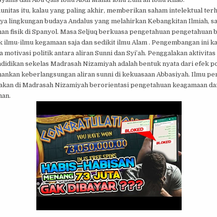
nitas itu, kalau yang paling akhir, memberikan saham intelektual ter
ya lingkungan budaya Andalus yang melahirkan Kebangkitan Ilmiah, sa
n fisik di Spanyol. Masa Seljuq berkuasa pengetahuan pengetahuan
 ilmu-ilmu kegamaan saja dan sedikit ilmu Alam . Pengembangan ini k
 motivasi politik antara aliran Sunni dan Syi’ah. Penggalakan aktivita
didikan sekelas Madrasah Nizamiyah adalah bentuk nyata dari efek po
nkan keberlangsungan aliran sunni di kekuasaan Abbasiyah. Ilmu p
rakan di Madrasah Nizamiyah berorientasi pengetahuan keagamaan dan
man.