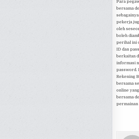
Para pegaw
bersama den
sebagainya
pekerja jug
oleh seseo
boleh diamb
perihal ini
ID dan pass
berkaitan d
informasi n
password. 
Rekening B
bersama se
online yan
bersama de
permainan