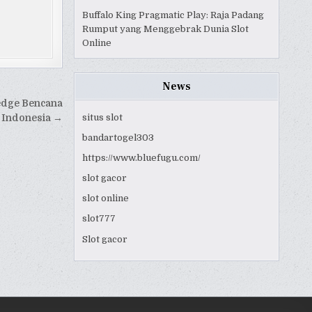
Buffalo King Pragmatic Play: Raja Padang
Rumput yang Menggebrak Dunia Slot
Online
News
edge Bencana
situs slot
Indonesia →
bandartogel303
https://www.bluefugu.com/
slot gacor
slot online
slot777
Slot gacor