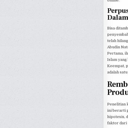
online.
Perpus
Dalam 
Bisa ditamb
penyembaha
telah hilan
Abudin Nata
Pertama, il
Islam yang 
Keempat, pe
adalah sat
Remba
Produ
Penelitian 
ini berarti
hipotesis, 
faktor dari