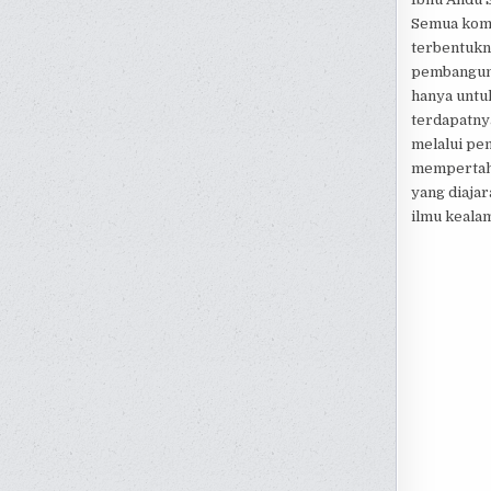
Semua komu
terbentukn
pembanguna
hanya untuk
terdapatnya
melalui pen
mempertaha
yang diaja
ilmu keala