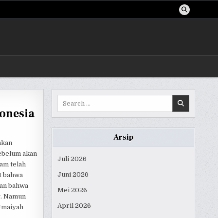
Search
for:
onesia
Arsip
hkan
sebelum akan
Juli 2026
lam telah
Juni 2026
t bahwa
dan bahwa
Mei 2026
g. Namun
April 2026
 Umaiyah