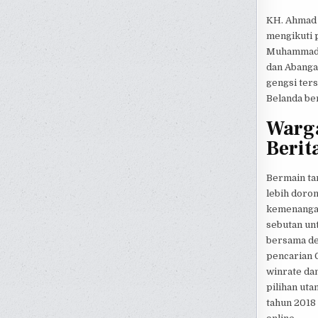
KH. Ahmad 
mengikuti 
Muhammadiy
dan Abangan
gengsi ters
Belanda be
Warga
Berit
Bermain ta
lebih doron
kemenangan.
sebutan un
bersama den
pencarian 
winrate dan
pilihan uta
tahun 2018