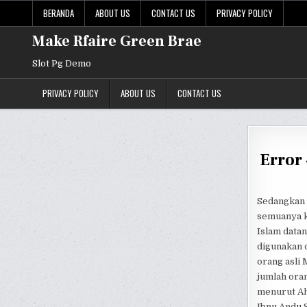
Skip
BERANDA
ABOUT US
CONTACT US
PRIVACY POLICY
to
content
Make Rfaire Green Brae
Slot Pg Demo
PRIVACY POLICY
ABOUT US
CONTACT US
Error
Sedangkan 
semuanya k
Islam datan
digunakan 
orang asli 
jumlah ora
menurut Ah
Ibnu Andu 