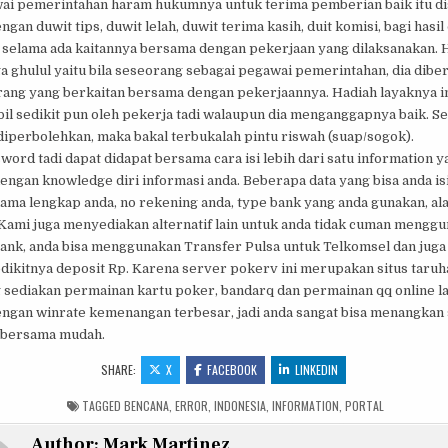
ai pemerintahan haram hukumnya untuk terima pemberian baik itu d
gan duwit tips, duwit lelah, duwit terima kasih, duit komisi, bagi hasil
 selama ada kaitannya bersama dengan pekerjaan yang dilaksanakan. 
a ghulul yaitu bila seseorang sebagai pegawai pemerintahan, dia diber
rang yang berkaitan bersama dengan pekerjaannya. Hadiah layaknya in
il sedikit pun oleh pekerja tadi walaupun dia menganggapnya baik. S
 diperbolehkan, maka bakal terbukalah pintu riswah (suap/sogok).
word tadi dapat didapat bersama cara isi lebih dari satu information y
engan knowledge diri informasi anda. Beberapa data yang bisa anda is
ama lengkap anda, no rekening anda, type bank yang anda gunakan, ala
Kami juga menyediakan alternatif lain untuk anda tidak cuman mengg
ank, anda bisa menggunakan Transfer Pulsa untuk Telkomsel dan juga
dikitnya deposit Rp. Karena server pokerv ini merupakan situs taruha
g sediakan permainan kartu poker, bandarq dan permainan qq online l
ngan winrate kemenangan terbesar, jadi anda sangat bisa menangkan
 bersama mudah.
SHARE:
X
FACEBOOK
LINKEDIN
TAGGED
BENCANA
,
ERROR
,
INDONESIA
,
INFORMATION
,
PORTAL
Author:
Mark Martinez