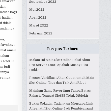
isamarkan
September 2022
 dan
Mei 2022
Hadiah bagi
i hadiah
April 2022
i tidak
Maret 2022
eandainya
Februari 2022
ang
i layaknya
Pos-pos Terbaru
mat email,
unakan
Malam Ini Main Slot Online Pakai Akun
 XL/AXIS
Pro Server Luar, Apakah Emang Bisa
n judi
Hoki?
ainnya
 semua
Proses Verifikasi Akun Cepat untuk Main
Slot Online: Tips dan Trik Anti Ribet
Mainkan Game Favoritmu Tanpa Batas:
Rahasia Tempat Slot88 Tidak Diblokir
Bukan Sekadar Cadangan: Mengapa Link
Alternatif Slot Online Jadi Pembicaraan?