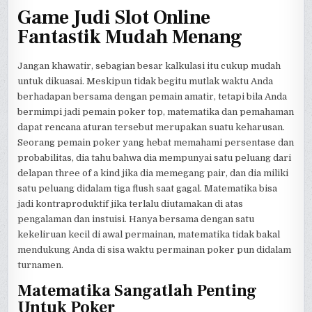
Game Judi Slot Online
Fantastik Mudah Menang
Jangan khawatir, sebagian besar kalkulasi itu cukup mudah
untuk dikuasai. Meskipun tidak begitu mutlak waktu Anda
berhadapan bersama dengan pemain amatir, tetapi bila Anda
bermimpi jadi pemain poker top, matematika dan pemahaman
dapat rencana aturan tersebut merupakan suatu keharusan.
Seorang pemain poker yang hebat memahami persentase dan
probabilitas, dia tahu bahwa dia mempunyai satu peluang dari
delapan three of a kind jika dia memegang pair, dan dia miliki
satu peluang didalam tiga flush saat gagal. Matematika bisa
jadi kontraproduktif jika terlalu diutamakan di atas
pengalaman dan instuisi. Hanya bersama dengan satu
kekeliruan kecil di awal permainan, matematika tidak bakal
mendukung Anda di sisa waktu permainan poker pun didalam
turnamen.
Matematika Sangatlah Penting
Untuk Poker