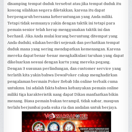
disamping tempat duduk tersebut atau jika tempat duduk itu
kosong silahkan segera diletakkan, karena itu dapat
berpengaruh bersama keberuntungan yang Anda miliki.
Tetapi tidak semuanya yakin dengan taktik ini tetapi para
pemain senior telah kerap menggunakan taktik ini dan
berhasil. Jika Anda mulai kurang beruntung ditempat yang
Anda duduki, silakan berdiri sejenak dan perhatikan tempat
duduk mana yang sering mendapatkan kemenangan. Karena
mereka dapat benar-benar mengkalkulasi taruhan yang dapat
dikeluarkan sesuai dengan kartu yang mereka pegang.
Dengan 3 susunan perlindungan, dan customer service yang
terlatih kita yakin bahwa DewaPoker cakap menghadirkan
pengalaman bermain Poker Sebab Idn online terbaik cuma
untukmu. Ini adalah fakta bahwa kebanyakan pemain online
miliki tiga karakteristik nang dapat Dikau manfaatkan bikin
menang. Biasa pemain bukan terampil, tidak sabar, maupun
terlalu berjumbai pada suka ria dan andalan untuk berjaya.