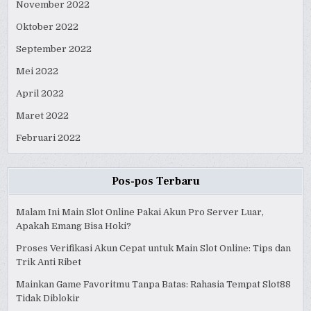
November 2022
Oktober 2022
September 2022
Mei 2022
April 2022
Maret 2022
Februari 2022
Pos-pos Terbaru
Malam Ini Main Slot Online Pakai Akun Pro Server Luar,
Apakah Emang Bisa Hoki?
Proses Verifikasi Akun Cepat untuk Main Slot Online: Tips dan
Trik Anti Ribet
Mainkan Game Favoritmu Tanpa Batas: Rahasia Tempat Slot88
Tidak Diblokir