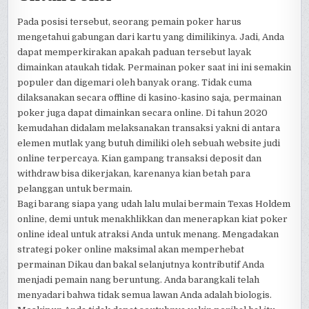
Pada posisi tersebut, seorang pemain poker harus
mengetahui gabungan dari kartu yang dimilikinya. Jadi, Anda
dapat memperkirakan apakah paduan tersebut layak
dimainkan ataukah tidak. Permainan poker saat ini ini semakin
populer dan digemari oleh banyak orang. Tidak cuma
dilaksanakan secara offline di kasino-kasino saja, permainan
poker juga dapat dimainkan secara online. Di tahun 2020
kemudahan didalam melaksanakan transaksi yakni di antara
elemen mutlak yang butuh dimiliki oleh sebuah website judi
online terpercaya. Kian gampang transaksi deposit dan
withdraw bisa dikerjakan, karenanya kian betah para
pelanggan untuk bermain.
Bagi barang siapa yang udah lalu mulai bermain Texas Holdem
online, demi untuk menakhlikkan dan menerapkan kiat poker
online ideal untuk atraksi Anda untuk menang. Mengadakan
strategi poker online maksimal akan memperhebat
permainan Dikau dan bakal selanjutnya kontributif Anda
menjadi pemain nang beruntung. Anda barangkali telah
menyadari bahwa tidak semua lawan Anda adalah biologis.