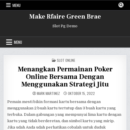
Skip
MENU
to
content
Make Rfaire Green Brae
Slot Pg Demo
MENU
POSTED
SLOT ONLINE
IN
Menangkan Permainan Poker
Online Bersama Dengan
Menggunakan Strategi Jitu
MARK MARTINEZ
OKTOBER 15, 2022
Pemain mesti bikin formasi kartu bersama dengan
menggunakan 2 buah kartu tertutup dan 3 buah kartu yang
terbuka. Dalam gabungan yang mempunyai lima kartu dengan
kartu yang tidak berderetan, dan simbol kartu yang mirip.
Jika udah Anda udah perhatikan cobalah untuk duduk