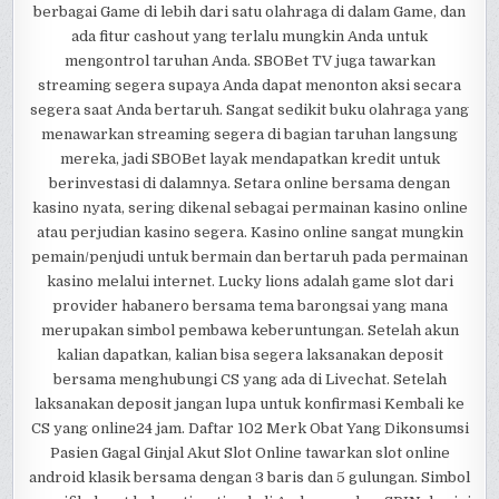
berbagai Game di lebih dari satu olahraga di dalam Game, dan
ada fitur cashout yang terlalu mungkin Anda untuk
mengontrol taruhan Anda. SBOBet TV juga tawarkan
streaming segera supaya Anda dapat menonton aksi secara
segera saat Anda bertaruh. Sangat sedikit buku olahraga yang
menawarkan streaming segera di bagian taruhan langsung
mereka, jadi SBOBet layak mendapatkan kredit untuk
berinvestasi di dalamnya. Setara online bersama dengan
kasino nyata, sering dikenal sebagai permainan kasino online
atau perjudian kasino segera. Kasino online sangat mungkin
pemain/penjudi untuk bermain dan bertaruh pada permainan
kasino melalui internet. Lucky lions adalah game slot dari
provider habanero bersama tema barongsai yang mana
merupakan simbol pembawa keberuntungan. Setelah akun
kalian dapatkan, kalian bisa segera laksanakan deposit
bersama menghubungi CS yang ada di Livechat. Setelah
laksanakan deposit jangan lupa untuk konfirmasi Kembali ke
CS yang online24 jam. Daftar 102 Merk Obat Yang Dikonsumsi
Pasien Gagal Ginjal Akut Slot Online tawarkan slot online
android klasik bersama dengan 3 baris dan 5 gulungan. Simbol