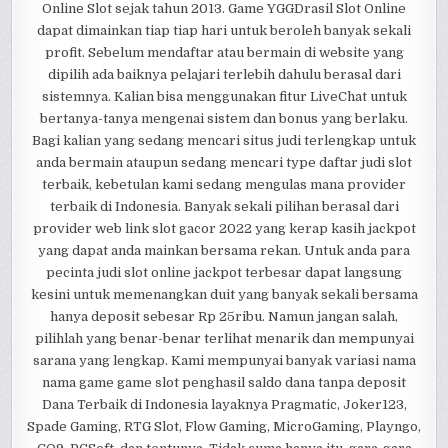
Online Slot sejak tahun 2013. Game YGGDrasil Slot Online
dapat dimainkan tiap tiap hari untuk beroleh banyak sekali
profit. Sebelum mendaftar atau bermain di website yang
dipilih ada baiknya pelajari terlebih dahulu berasal dari
sistemnya. Kalian bisa menggunakan fitur LiveChat untuk
bertanya-tanya mengenai sistem dan bonus yang berlaku.
Bagi kalian yang sedang mencari situs judi terlengkap untuk
anda bermain ataupun sedang mencari type daftar judi slot
terbaik, kebetulan kami sedang mengulas mana provider
terbaik di Indonesia. Banyak sekali pilihan berasal dari
provider web link slot gacor 2022 yang kerap kasih jackpot
yang dapat anda mainkan bersama rekan. Untuk anda para
pecinta judi slot online jackpot terbesar dapat langsung
kesini untuk memenangkan duit yang banyak sekali bersama
hanya deposit sebesar Rp 25ribu. Namun jangan salah,
pilihlah yang benar-benar terlihat menarik dan mempunyai
sarana yang lengkap. Kami mempunyai banyak variasi nama
nama game game slot penghasil saldo dana tanpa deposit
Dana Terbaik di Indonesia layaknya Pragmatic, Joker123,
Spade Gaming, RTG Slot, Flow Gaming, MicroGaming, Playngo,