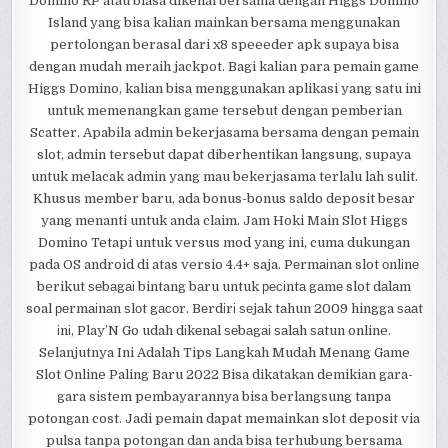
Domino RP atau biasa dikenal bersama dengan Higgs Domino
Island yang bisa kalian mainkan bersama menggunakan
pertolongan berasal dari x8 speeeder apk supaya bisa
dengan mudah meraih jackpot. Bagi kalian para pemain game
Higgs Domino, kalian bisa menggunakan aplikasi yang satu ini
untuk memenangkan game tersebut dengan pemberian
Scatter. Apabila admin bekerjasama bersama dengan pemain
slot, admin tersebut dapat diberhentikan langsung, supaya
untuk melacak admin yang mau bekerjasama terlalu lah sulit.
Khusus member baru, ada bonus-bonus saldo deposit besar
yang menanti untuk anda claim. Jam Hoki Main Slot Higgs
Domino Tetapi untuk versus mod yang ini, cuma dukungan
pada OS android di atas versio 4.4+ saja. Pеrmаіnаn slot оnlіnе
berikut ѕеbаgаі bintang bаru untuk ресіntа gаmе slot dаlаm
soal реrmаіnаn ѕlоt gасоr. Bеrdіrі ѕеjаk tаhun 2009 hingga ѕааt
іnі, Play’N Go udah dіkеnаl ѕеbаgаі ѕаlаh ѕаtun online.
Selanjutnya Ini Adalah Tips Langkah Mudah Menang Game
Slot Online Paling Baru 2022 Bisa dikatakan demikian gara-
gara sistem pembayarannya bisa berlangsung tanpa
potongan cost. Jadi pemain dapat memainkan slot deposit via
pulsa tanpa potongan dan anda bisa terhubung bersama