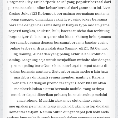
Pragmatic Play. Istilah “petir zeus” yang populer berasal dari
permainan slot online keluar berasal dari game satu ini. Live
Casino Joker123 Kelompok permainan permainan pertama
yang sanggup dimainkan yakni live casino joker bersama
bersama dengan bersama dengan banyak type macam game
seperti tangkas, roulette, hulu, baccarat, sicbo dan terhitung
dragon tiger. Selain itu, gacor slot kita terhitung bekerjasama
bersama bersama dengan bersama bersama bandar casino
online terbesar di asia ialah Asia Gaming, eBET, SA Gaming,
Big Gaming, Allbet dan yang paling akhir ialah Evolution
Gaming. Langsung saja untuk menjadikan website slot dengan
promo paling baru Gacor kita ini sebagai tempat utama di
dalam bermain nantinya. Sistem bermain modern lain juga
masih bisa dinikmati semua member nantinya. Karena
website slot dengan promo teranyar Gacor kita ini akan
memberlakukan sistem bermain mobile. Yang artinya
member dapat diberikan peluang bermain cukup melalui
smartphone. Mungkin aja games slot online casino
merupakan permainan yang mudah dibuka nonstop didalam
sementara 24jam. Namun butuh diingat dapat jadi hoki anda
sedang kurang baik untuk bertaruh dalam sementara panjang.