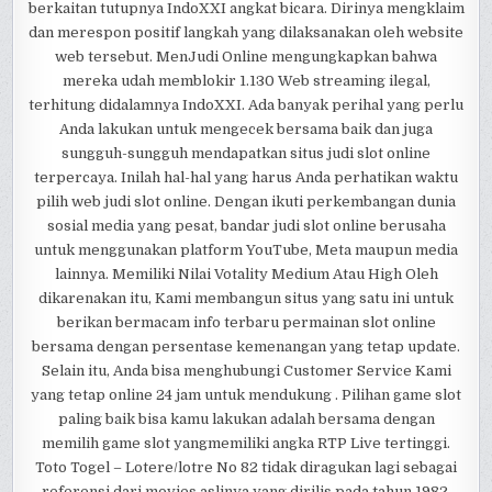
berkaitan tutupnya IndoXXI angkat bicara. Dirinya mengklaim
dan merespon positif langkah yang dilaksanakan oleh website
web tersebut. MenJudi Online mengungkapkan bahwa
mereka udah memblokir 1.130 Web streaming ilegal,
terhitung didalamnya IndoXXI. Ada banyak perihal yang perlu
Anda lakukan untuk mengecek bersama baik dan juga
sungguh-sungguh mendapatkan situs judi slot online
terpercaya. Inilah hal-hal yang harus Anda perhatikan waktu
pilih web judi slot online. Dengan ikuti perkembangan dunia
sosial media yang pesat, bandar judi slot online berusaha
untuk menggunakan platform YouTube, Meta maupun media
lainnya. Memiliki Nilai Votality Medium Atau High Oleh
dikarenakan itu, Kami membangun situs yang satu ini untuk
berikan bermacam info terbaru permainan slot online
bersama dengan persentase kemenangan yang tetap update.
Selain itu, Anda bisa menghubungi Customer Service Kami
yang tetap online 24 jam untuk mendukung . Pilihan game slot
paling baik bisa kamu lakukan adalah bersama dengan
memilih game slot yangmemiliki angka RTP Live tertinggi.
Toto Togel – Lotere/lotre No 82 tidak diragukan lagi sebagai
referensi dari movies aslinya yang dirilis pada tahun 1982.