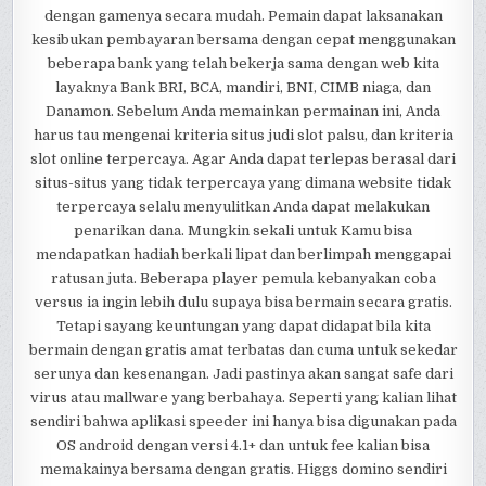
dengan gamenya secara mudah. Pemain dapat laksanakan
kesibukan pembayaran bersama dengan cepat menggunakan
beberapa bank yang telah bekerja sama dengan web kita
layaknya Bank BRI, BCA, mandiri, BNI, CIMB niaga, dan
Danamon. Sebelum Anda memainkan permainan ini, Anda
harus tau mengenai kriteria situs judi slot palsu, dan kriteria
slot online terpercaya. Agar Anda dapat terlepas berasal dari
situs-situs yang tidak terpercaya yang dimana website tidak
terpercaya selalu menyulitkan Anda dapat melakukan
penarikan dana. Mungkin sekali untuk Kamu bisa
mendapatkan hadiah berkali lipat dan berlimpah menggapai
ratusan juta. Beberapa player pemula kebanyakan coba
versus ia ingin lebih dulu supaya bisa bermain secara gratis.
Tetapi sayang keuntungan yang dapat didapat bila kita
bermain dengan gratis amat terbatas dan cuma untuk sekedar
serunya dan kesenangan. Jadi pastinya akan sangat safe dari
virus atau mallware yang berbahaya. Seperti yang kalian lihat
sendiri bahwa aplikasi speeder ini hanya bisa digunakan pada
OS android dengan versi 4.1+ dan untuk fee kalian bisa
memakainya bersama dengan gratis. Higgs domino sendiri