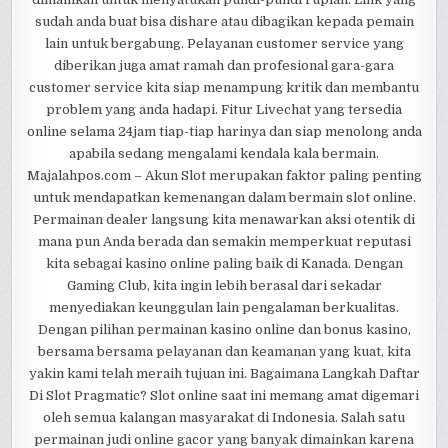
sudah anda buat bisa dishare atau dibagikan kepada pemain
lain untuk bergabung. Pelayanan customer service yang
diberikan juga amat ramah dan profesional gara-gara
customer service kita siap menampung kritik dan membantu
problem yang anda hadapi. Fitur Livechat yang tersedia
online selama 24jam tiap-tiap harinya dan siap menolong anda
apabila sedang mengalami kendala kala bermain.
Majalahpos.com – Akun Slot merupakan faktor paling penting
untuk mendapatkan kemenangan dalam bermain slot online.
Permainan dealer langsung kita menawarkan aksi otentik di
mana pun Anda berada dan semakin memperkuat reputasi
kita sebagai kasino online paling baik di Kanada. Dengan
Gaming Club, kita ingin lebih berasal dari sekadar
menyediakan keunggulan lain pengalaman berkualitas.
Dengan pilihan permainan kasino online dan bonus kasino,
bersama bersama pelayanan dan keamanan yang kuat, kita
yakin kami telah meraih tujuan ini. Bagaimana Langkah Daftar
Di Slot Pragmatic? Slot online saat ini memang amat digemari
oleh semua kalangan masyarakat di Indonesia. Salah satu
permainan judi online gacor yang banyak dimainkan karena