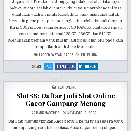
Juga untuk Frenkie de Jong, yang tidak merahasiakannya
bahwa Iniesta adalah di antara idolanya. Smartphone ini bisa
dikatakan udah memiliki kapabilitas yang maksimal untuk
bermain game gara-gara perangkat ini udah dibekali dengan
Kirin 9807nm bersama dengan 8GB RAM dan datang dengan
variasi memori internal 128 GB, 256GB dan 512 GB.
Merupakan pemain yang musim lalu dibeli oleh MU pada kala
tetap dilatih oleh Jose Mourinho.
TAGGED
DAFTAR
,
GACOR
,
ONLINE
,
PALING
:
:
:
SHARE:
X
FACEBOOK
LINKEDIN
SLOT
SLOT
SLOT
GACOR:
GACOR:
GACOR:
DAFTAR
DAFTAR
DAFTAR
JUDI
JUDI
JUDI
SLOT
SLOT
SLOT
POSTED
ONLINE
SLOT ONLINE
ONLINE
ONLINE
IN
PALING
PALING
PALING
Slot88: Daftar Judi Slot Online
GACOR
GACOR
GACOR
NO
NO
NO
1
1
1
Gacor Gampang Menang
MARK MARTINEZ
NOVEMBER 12, 2022
Satu tab memungkinkan Anda beralih ke taruhan segera yang
merupakan produk luar biasa. Anda dapat bertaruh pada