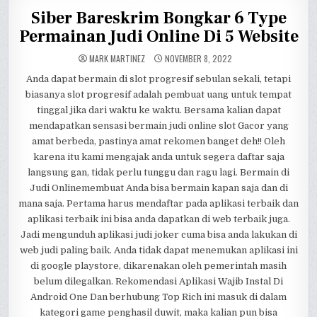
IN
ONLINE
ONLINE
ONLINE
Siber Bareskrim Bongkar 6 Type
BIKIN
BIKIN
BIKIN
MEMBER
MEMBER
MEMBER
TAK
TAK
TAK
Permainan Judi Online Di 5 Website
PERNAH
PERNAH
PERNAH
MENANG
MENANG
MENANG
MARK MARTINEZ
NOVEMBER 8, 2022
Anda dapat bermain di slot progresif sebulan sekali, tetapi
biasanya slot progresif adalah pembuat uang untuk tempat
tinggal jika dari waktu ke waktu. Bersama kalian dapat
mendapatkan sensasi bermain judi online slot Gacor yang
amat berbeda, pastinya amat rekomen banget deh!! Oleh
karena itu kami mengajak anda untuk segera daftar saja
langsung gan, tidak perlu tunggu dan ragu lagi. Bermain di
Judi Onlinemembuat Anda bisa bermain kapan saja dan di
mana saja. Pertama harus mendaftar pada aplikasi terbaik dan
aplikasi terbaik ini bisa anda dapatkan di web terbaik juga.
Jadi mengunduh aplikasi judi joker cuma bisa anda lakukan di
web judi paling baik. Anda tidak dapat menemukan aplikasi ini
di google playstore, dikarenakan oleh pemerintah masih
belum dilegalkan. Rekomendasi Aplikasi Wajib Instal Di
Android One Dan berhubung Top Rich ini masuk di dalam
kategori game penghasil duwit, maka kalian pun bisa