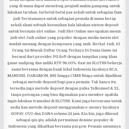
yang di mana dapat menolong penjudi makin gampang untuk
lakukan taruhan. Ini betul-betul pas sekali untuk sebagian fans
judi Terutamanya untuk sebagian pemula di mana kerap
sekali alami sebuah kesusahan kala lakukan sistem deposit
untuk bermain slot online. Judi Slot Online merupakan mesin
judi slot Judi online yang populer dengan media mesin slot
mudah menang dengan komponen yang unik. Berkat Judi, 10
Orang Ini Masuk Daftar Orang Terkaya Di Dunia Game ini
berasal dari provider PG Soft dengan tampilan yang khas
game mahjong dan miliki RTP 96,00%. Saat ini SLOT88 bekerja
sama bersama dengan bank lokal Indonesia layaknya BCA,
MANDIRI, DANAMON, BRI hingga CIMB Niaga untuk dijadikan
sebagai metode deposit bagi para pemain. Tak hanya itu,
tersedia juga metode deposit dengan pulsa Telkomsel & XL
tanpa potongan yang bisa digunakan para member apabila
ingin lakukan transaksi di SLOT88. Kami juga berencana untuk
sedia kan metode deposit menggunakan e-money layaknya
GOPAY, OVO dan DANA selama 24 jam. Kiu kiu, juga dikenal
sebagai qiu qiu, adalah permainan domino populer di
Indonesia yang dikaitkan bersama pai gow. Pemain umumnya