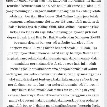
spesifik dapat keluar tiap-tiap kali Anda menekan SPIN dan ini
tentukan kemenangan Anda. Ada sejumlah game judi slot Judi
yang memungkinkan Anda untuk menang dan terkadang lebih-
lebih memberikan fitur bonus. Slot Online Login juga telah
mengembangkan game slot gacor 138 yang lebih modern di
dalam beberapa th. paling akhir. Slot Online Pragmatic Play
Indonesia Tidak itu saja, kita didukung pelayanan judi slot
deposit bank lokal Bca, Bri, Bni, Mandiri dan Danamon. Slot88
bersama dengan bangga jadi website judi slot online
terpercaya 2022 yang sudah berdiri sejak 2002 dan juga
mempunyai ribuan member aktif setiap harinya. Salah satu
langkah yang selalu dipakai pemain agar dapat menang dalam
memainkan permainan di web slot gacor hari ini mudah
menang jackpot yakni bersama dengan bermain di waktu
sedang malam. Sebab menurut evaluasi, tiap tiap mesin games
slot mudah jackpot tentunya bakal laksanakan refresh dan
perubahan tiap-tiap harinya. Seluruh pemain judi slot resmi
juga bakal lebih mudah dalam meraih keuntungan yang
sebesar besarnya. Disebabkan bersama menggunakan akun
game slot resmi maka pemain bakal mendapatkan peluang
yang lebih besar di dalam mendapatkan bonus freespin, lucky