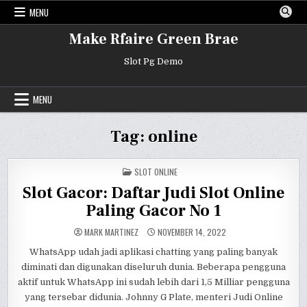
Skip
MENU
to
content
Make Rfaire Green Brae
Slot Pg Demo
MENU
Tag:
online
POSTED
SLOT ONLINE
IN
Slot Gacor: Daftar Judi Slot Online
Paling Gacor No 1
MARK MARTINEZ
NOVEMBER 14, 2022
WhatsApp udah jadi aplikasi chatting yang paling banyak
diminati dan digunakan diseluruh dunia. Beberapa pengguna
aktif untuk WhatsApp ini sudah lebih dari 1,5 Milliar pengguna
yang tersebar didunia. Johnny G Plate, menteri Judi Online