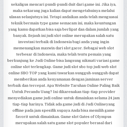
sekaligus mencari pundi-pundi duit dari game ini. Jika iya,
maka sekarang juga kalian dapat mengetahuinya melalui
ulasan selanjutnya ini. Tetapi andaikan anda telah menguasai
teknik bermain type game semacam ini, maka keuntungan
yang kamu dapatkan bisa saja berlipat dan dalam jumlah yang
banyak. Sejauh ini judi slot online merupakan salah satu
investasi terbaik di Indonesia bagi anda yang ingin
memenangkan maxwin dari slot gacor. Sebagai web slot
terbesar di Indonesia, maka telah tentu pemain yang
berkunjung ke Judi Online bisa langsung nikmati variasi game
online slot terlengkap. Game judi slot sbo top judi web slot
online SBO TOP yang kami tawarkan sungguh-sungguh dapat
memberikan anda kenyamanan dengan jaminan server
terbaik dan tercepat. Apa Website Taruhan Online Paling Baik
Untuk Pecandu Uang? Ini dikarenakan tiap-tiap provider
menyediakan game judi online untuk dimainkan selama 24 jam
tiap-tiap harinya. Tidak ada game judi di Judi Onlineyang
offline pada jam spesifik supaya Anda bisa memilih game
favorit untuk dimainkan. Game slot Gates of Olympus
merupakan salah satu game slot populer berasal dari