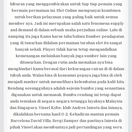
hiburan yang menggembirakan untuk tiap tiap pemain yang
bermain permainan ini. Slot Online mempunyai komitmen
untuk berikan pelayanan yang paling baik untuk semua
member nya. Jadi ini merupakan salah satu fenomena supply
and demand di dalam sebuah usaha perjudian online. Lalu di
samping itu juga Kamu harus tahu bahwa Sumber pendapatan
yang di tawarkan didalam permainan taruhan slot itu sangat
banyak sekali. Player tidak harus tetap mengandalkan
kemenangan melainkan banyak juga sumber lain yang
ditawarkan. Dengan rutin anda memakan nya bisa
menghindari kamu berasal dari kekurangan cairan di di dalam
tubuh anda. Walau bisa di konsumsi pepaya juga bisa di oleh
menjadi masker untuk memelihara kelembatan pada kulit kita.
Rendang sesungguhnya adalah sejenis bumbu yang senantiasa
digunakan untuk memasak. Bumbu rendang ini tetap dapat
anda temukan di negara-negara tetangga layaknya Malaysia
dan Singapura. Vissel Kobe, klub Andres Iniesta dan lainnya,
dikalahkan bersama hasil 0-2. Kehadiran mantan pemain
Barcelona David Villa, Sergi Samper dan pastinya Iniesta di
pihak Vissel akan membuatnya jadi pertandingan yang seru.