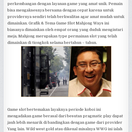
perkembangan dengan layanan game yang amat unik. Pemain
bisa mengaksesnya bersama dengan cepat karena untuk
providernya sendiri telah berkwalitas agar amat mudah untuk
dimainkan. Grafik & Tema Game Slot Mahjong Ways ini
biasanya dimainkan oleh empat orang yang duduk mengintari
meja, Mahjong merupakan type permainan slot yang telah
dimainkan di tiongkok selama bertahun – tahun.
Game slot bertemakan layaknya periode koboi ini
mengadakan game berasal dari besutan pragmatic play dapat
jauh lebih menarik di bandingkan dengan game dari provider
Yang lain. Wild west gold atau dikenal misalnya WWG ini ialah