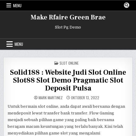
Skip
MENU
to
content
Make Rfaire Green Brae
Slot Pg Demo
MENU
POSTED
SLOT ONLINE
IN
Solid188 : Website Judi Slot Online
Slot88 Slot Demo Pragmatic Slot
Deposit Pulsa
MARK MARTINEZ
OKTOBER 13, 2022
Untuk bermain slot online, anda dapat awali bersama dengan
mendeposit lewat transfer bank transfer. Flow Gaming
menjadi sebuah pilihan game yang paling baik bersama
beragam macam keuntungan yang terlalu banyak. Kini telah
menyediakan pilihan game slot yang mengalami