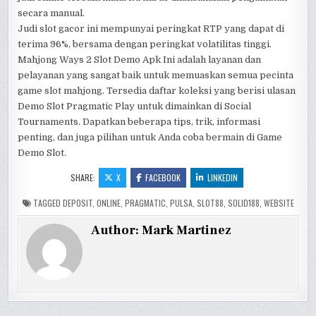
secara manual.
Judi slot gacor ini mempunyai peringkat RTP yang dapat di
terima 96%, bersama dengan peringkat volatilitas tinggi.
Mahjong Ways 2 Slot Demo Apk Ini adalah layanan dan
pelayanan yang sangat baik untuk memuaskan semua pecinta
game slot mahjong. Tersedia daftar koleksi yang berisi ulasan
Demo Slot Pragmatic Play untuk dimainkan di Social
Tournaments. Dapatkan beberapa tips, trik, informasi
penting, dan juga pilihan untuk Anda coba bermain di Game
Demo Slot.
SHARE:
X
FACEBOOK
LINKEDIN
TAGGED
DEPOSIT
,
ONLINE
,
PRAGMATIC
,
PULSA
,
SLOT88
,
SOLID188
,
WEBSITE
Author:
Mark Martinez