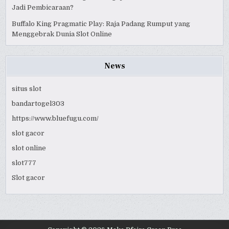
Jadi Pembicaraan?
Buffalo King Pragmatic Play: Raja Padang Rumput yang
Menggebrak Dunia Slot Online
News
situs slot
bandartogel303
https://www.bluefugu.com/
slot gacor
slot online
slot777
Slot gacor