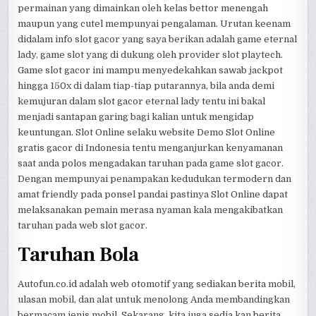
permainan yang dimainkan oleh kelas bettor menengah
maupun yang cutel mempunyai pengalaman. Urutan keenam
didalam info slot gacor yang saya berikan adalah game eternal
lady, game slot yang di dukung oleh provider slot playtech.
Game slot gacor ini mampu menyedekahkan sawab jackpot
hingga 150x di dalam tiap-tiap putarannya, bila anda demi
kemujuran dalam slot gacor eternal lady tentu ini bakal
menjadi santapan garing bagi kalian untuk mengidap
keuntungan. Slot Online selaku website Demo Slot Online
gratis gacor di Indonesia tentu menganjurkan kenyamanan
saat anda polos mengadakan taruhan pada game slot gacor.
Dengan mempunyai penampakan kedudukan termodern dan
amat friendly pada ponsel pandai pastinya Slot Online dapat
melaksanakan pemain merasa nyaman kala mengakibatkan
taruhan pada web slot gacor.
Taruhan Bola
Autofun.co.id adalah web otomotif yang sediakan berita mobil,
ulasan mobil, dan alat untuk menolong Anda membandingkan
bermacam jenis mobil. Sekarang, kita juga sedia kan berita