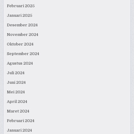
Februari 2025
Januari 2025
Desember 2024
November 2024
Oktober 2024
September 2024
Agustus 2024
Juli 2024
Juni 2024
Mei 2024
April 2024
Maret 2024
Februari 2024
Januari 2024