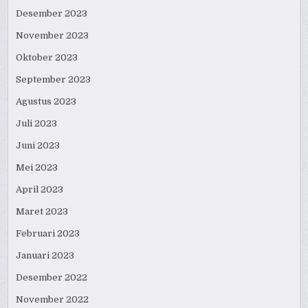
Desember 2023
November 2023
Oktober 2023
September 2023
Agustus 2023
Juli 2023
Juni 2023
Mei 2023
April 2023
Maret 2023
Februari 2023
Januari 2023
Desember 2022
November 2022