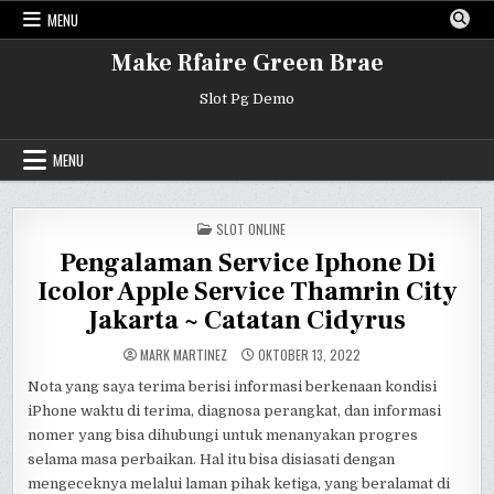
Skip
MENU
to
content
Make Rfaire Green Brae
Slot Pg Demo
MENU
POSTED
SLOT ONLINE
IN
Pengalaman Service Iphone Di
Icolor Apple Service Thamrin City
Jakarta ~ Catatan Cidyrus
MARK MARTINEZ
OKTOBER 13, 2022
Nota yang saya terima berisi informasi berkenaan kondisi
iPhone waktu di terima, diagnosa perangkat, dan informasi
nomer yang bisa dihubungi untuk menanyakan progres
selama masa perbaikan. Hal itu bisa disiasati dengan
mengeceknya melalui laman pihak ketiga, yang beralamat di