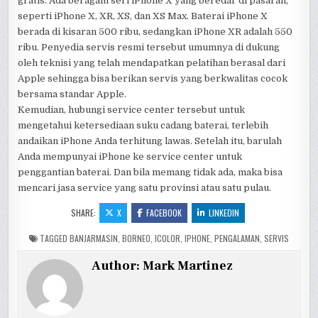
gratis. Ada beragam seri iPhone X yang beredar di pasaran,
seperti iPhone X, XR, XS, dan XS Max. Baterai iPhone X
berada di kisaran 500 ribu, sedangkan iPhone XR adalah 550
ribu. Penyedia servis resmi tersebut umumnya di dukung
oleh teknisi yang telah mendapatkan pelatihan berasal dari
Apple sehingga bisa berikan servis yang berkwalitas cocok
bersama standar Apple.
Kemudian, hubungi service center tersebut untuk
mengetahui ketersediaan suku cadang baterai, terlebih
andaikan iPhone Anda terhitung lawas. Setelah itu, barulah
Anda mempunyai iPhone ke service center untuk
penggantian baterai. Dan bila memang tidak ada, maka bisa
mencari jasa service yang satu provinsi atau satu pulau.
SHARE:
X
FACEBOOK
LINKEDIN
TAGGED
BANJARMASIN
,
BORNEO
,
ICOLOR
,
IPHONE
,
PENGALAMAN
,
SERVIS
Author:
Mark Martinez