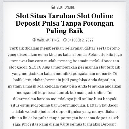
SLOT
SLOT
SLOT
ONLINE
ONLINE
ONLINE
POSTED
GACOR
SLOT ONLINE
GACOR
GACOR
IN
TERBARU
TERBARU
TERBARU
Slot Situs Taruhan Slot Online
PRAGMATIC
PRAGMATIC
PRAGMATIC
SLOT
SLOT
SLOT
DEPOSIT
DEPOSIT
DEPOSIT
Deposit Pulsa Tanpa Potongan
PULSA
PULSA
PULSA
Paling Baik
MARK MARTINEZ
OKTOBER 2, 2022
Terbaik didalam memberikan pelayanan daftar serta promo
yang disediakan cuma khusus kalian semua. Selain itu kita juga
menawarkan cara mudah menang bermain melalui bocoran
slot gacor. SLOT88 juga memberikan permainan slot terbaik
yang menjadikan kalian memiliki pengalaman menarik. Di
balik kemudahan bermain judi yang bisa Anda dapatkan,
nyatanya masih ada kendala yang bisa Anda temukan andaikan
mengambil keputusan untuk bermain judi online. Ini
dikarenakan karena meledaknya judi online buat banyak
situs-situs judi online baru bermunculan. Daftar Slot Gacor
adalah website judi slot deposit pulsa yang menyediakan
ribuan link slot pulsa tanpa potongan bersama deposit 10rb
saja. Prioritas kami disini yaitu semua transaksi Deposit,