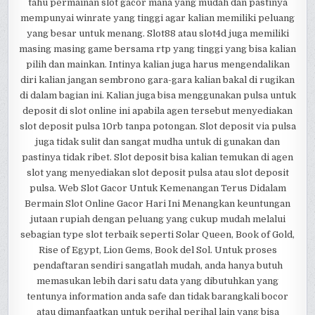
tahu permainan slot gacor mana yang mudah dan pastinya
mempunyai winrate yang tinggi agar kalian memiliki peluang
yang besar untuk menang. Slot88 atau slot4d juga memiliki
masing masing game bersama rtp yang tinggi yang bisa kalian
pilih dan mainkan. Intinya kalian juga harus mengendalikan
diri kalian jangan sembrono gara-gara kalian bakal di rugikan
di dalam bagian ini. Kalian juga bisa menggunakan pulsa untuk
deposit di slot online ini apabila agen tersebut menyediakan
slot deposit pulsa 10rb tanpa potongan. Slot deposit via pulsa
juga tidak sulit dan sangat mudha untuk di gunakan dan
pastinya tidak ribet. Slot deposit bisa kalian temukan di agen
slot yang menyediakan slot deposit pulsa atau slot deposit
pulsa. Web Slot Gacor Untuk Kemenangan Terus Didalam
Bermain Slot Online Gacor Hari Ini Menangkan keuntungan
jutaan rupiah dengan peluang yang cukup mudah melalui
sebagian type slot terbaik seperti Solar Queen, Book of Gold,
Rise of Egypt, Lion Gems, Book del Sol. Untuk proses
pendaftaran sendiri sangatlah mudah, anda hanya butuh
memasukan lebih dari satu data yang dibutuhkan yang
tentunya information anda safe dan tidak barangkali bocor
atau dimanfaatkan untuk perihal perihal lain yang bisa