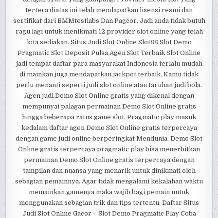
tertera diatas ini telah mendapatkan lisensi resmi dan
sertifikat dari BMMtestlabs Dan Pagcor. Jadi anda tidak butuh
ragu lagi untuk menikmati 12 provider slot online yang telah
kita sediakan. Situs Judi Slot Online Slot88 Slot Demo
Pragmatic Slot Deposit Pulsa Agen Slot Terbaik Slot Online
jadi tempat daftar para masyarakat Indonesia terlalu mudah
di mainkan juga mendapatkan jackpot terbaik. Kamu tidak
perlu menanti seperti judi slot online atau taruhan judi bola.
Agen judi Demo Slot Online gratis yang dikenal dengan
mempunyai palagan permainan Demo Slot Online gratis
hingga beberapa ratus game slot. Pragmatic play masuk
kedalam daftar agen Demo Slot Online gratis terpercaya
dengan game judi online berperingkat Mendunia. Demo Slot
Online gratis terpercaya pragmatic play bisa menerbitkan
permainan Demo Slot Online gratis terpercaya dengan
tampilan dan nuansa yang menarik untuk dinikmati oleh
sebagian pemainnya. Agar tidak mengalami kekalahan waktu
memainkan gamenya maka wajib bagi pemain untuk
menggunakan sebagian trik dan tips tertentu. Daftar Situs
Judi Slot Online Gacor – Slot Demo Pragmatic Play Coba