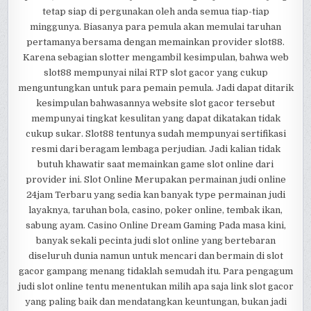
tetap siap di pergunakan oleh anda semua tiap-tiap
minggunya. Biasanya para pemula akan memulai taruhan
pertamanya bersama dengan memainkan provider slot88.
Karena sebagian slotter mengambil kesimpulan, bahwa web
slot88 mempunyai nilai RTP slot gacor yang cukup
menguntungkan untuk para pemain pemula. Jadi dapat ditarik
kesimpulan bahwasannya website slot gacor tersebut
mempunyai tingkat kesulitan yang dapat dikatakan tidak
cukup sukar. Slot88 tentunya sudah mempunyai sertifikasi
resmi dari beragam lembaga perjudian. Jadi kalian tidak
butuh khawatir saat memainkan game slot online dari
provider ini. Slot Online Merupakan permainan judi online
24jam Terbaru yang sedia kan banyak type permainan judi
layaknya, taruhan bola, casino, poker online, tembak ikan,
sabung ayam. Casino Online Dream Gaming Pada masa kini,
banyak sekali pecinta judi slot online yang bertebaran
diseluruh dunia namun untuk mencari dan bermain di slot
gacor gampang menang tidaklah semudah itu. Para pengagum
judi slot online tentu menentukan milih apa saja link slot gacor
yang paling baik dan mendatangkan keuntungan, bukan jadi