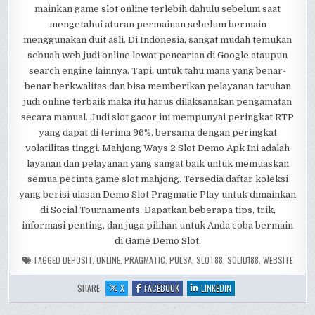
mainkan game slot online terlebih dahulu sebelum saat
mengetahui aturan permainan sebelum bermain
menggunakan duit asli. Di Indonesia, sangat mudah temukan
sebuah web judi online lewat pencarian di Google ataupun
search engine lainnya. Tapi, untuk tahu mana yang benar-
benar berkwalitas dan bisa memberikan pelayanan taruhan
judi online terbaik maka itu harus dilaksanakan pengamatan
secara manual. Judi slot gacor ini mempunyai peringkat RTP
yang dapat di terima 96%, bersama dengan peringkat
volatilitas tinggi. Mahjong Ways 2 Slot Demo Apk Ini adalah
layanan dan pelayanan yang sangat baik untuk memuaskan
semua pecinta game slot mahjong. Tersedia daftar koleksi
yang berisi ulasan Demo Slot Pragmatic Play untuk dimainkan
di Social Tournaments. Dapatkan beberapa tips, trik,
informasi penting, dan juga pilihan untuk Anda coba bermain
di Game Demo Slot.
TAGGED
DEPOSIT
,
ONLINE
,
PRAGMATIC
,
PULSA
,
SLOT88
,
SOLID188
,
WEBSITE
:
:
:
SHARE:
X
FACEBOOK
LINKEDIN
SOLID188
SOLID188
SOLID188
:
:
:
WEBSITE
WEBSITE
WEBSITE