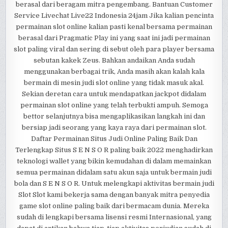
berasal dari beragam mitra pengembang. Bantuan Customer
Service Livechat Live22 Indonesia 24jam Jika kalian pencinta
permainan slot online kalian pasti kenal bersama permainan
berasal dari Pragmatic Play ini yang saat ini jadi permainan
slot paling viral dan sering di sebut oleh para player bersama
sebutan kakek Zeus. Bahkan andaikan Anda sudah
menggunakan berbagai trik, Anda masih akan kalah kala
bermain di mesin judi slot online yang tidak masuk akal.
Sekian deretan cara untuk mendapatkan jackpot didalam
permainan slot online yang telah terbukti ampuh. Semoga
bettor selanjutnya bisa mengaplikasikan langkah ini dan
bersiap jadi seorang yang kaya raya dari permainan slot.
Daftar Permainan Situs Judi Online Paling Baik Dan
Terlengkap Situs S E N S O R paling baik 2022 menghadirkan
teknologi wallet yang bikin kemudahan di dalam memainkan
semua permainan didalam satu akun saja untuk bermain judi
bola dan S E N S O R. Untuk melengkapi aktivitas bermain judi
Slot Slot kami bekerja sama dengan banyak mitra penyedia
game slot online paling baik dari bermacam dunia. Mereka
sudah di lengkapi bersama lisensi resmi Internasional, yang