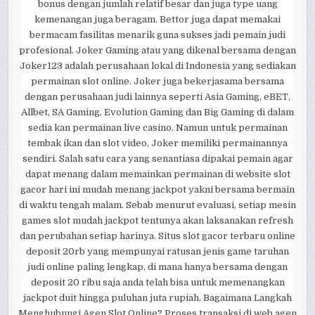
bonus dengan jumlah relatif besar dan juga type uang
kemenangan juga beragam. Bettor juga dapat memakai
bermacam fasilitas menarik guna sukses jadi pemain judi
profesional. Joker Gaming atau yang dikenal bersama dengan
Joker123 adalah perusahaan lokal di Indonesia yang sediakan
permainan slot online. Joker juga bekerjasama bersama
dengan perusahaan judi lainnya seperti Asia Gaming, eBET,
Allbet, SA Gaming, Evolution Gaming dan Big Gaming di dalam
sedia kan permainan live casino. Namun untuk permainan
tembak ikan dan slot video, Joker memiliki permainannya
sendiri. Salah satu cara yang senantiasa dipakai pemain agar
dapat menang dalam memainkan permainan di website slot
gacor hari ini mudah menang jackpot yakni bersama bermain
di waktu tengah malam. Sebab menurut evaluasi, setiap mesin
games slot mudah jackpot tentunya akan laksanakan refresh
dan perubahan setiap harinya. Situs slot gacor terbaru online
deposit 20rb yang mempunyai ratusan jenis game taruhan
judi online paling lengkap, di mana hanya bersama dengan
deposit 20 ribu saja anda telah bisa untuk memenangkan
jackpot duit hingga puluhan juta rupiah. Bagaimana Langkah
Menghubungi Agen Slot Online? Proses transaksi di web agen