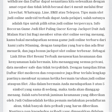
withdraw dan Daftar dapat senantiasa kita selesaikan dengan
amat cepat dan tidak lebih berasal dari 4 menit melalui fitur
Livechat, Whatsapp, Line, SMS atau Telepon. Tips main slot
judi online android terbaik dapat Anda pelajari, salah satunya
adalah tips untuk pilih situs judi online terpercaya. Info
Bocoran Game Judi Slot Paling Gacor Kerap Jackpot Duit Asli
Malam Hari Ini Bagi member situs slot online sering menang,
kamu bakal mendapatkan semua game judi online terbaru dari
kami yaitu 9Gaming, dengan tampilan yang baru dan ada fitur
menarik, dan juga bonus jackpot slot online terbesar. Sebagai
Link Situs Slot Resmi Terbaik menawarkan keamanan dan
kenyamanan kala bermain, kita menanggung semua privasi,
data member safe dan tidak terpublish. Dengan tampilan Situs
Daftar Slot moderen dan responsive juga fitur terlalu lengkap
pastinya membuat nyaman ketika bermain taruhan judi online
ataupun Slot. Jika dalam bermain Anda mendapatkan 3 atau 5
simbol yang sama di sedang, maka Anda akan dianggap
menang. Salah satu bentuk jaminan keamanan yang diberikan
oleh Judi Onlineadalah ketika pemain melakukan pendaftaran
akun, tidak banyak data pribadi yang harus diberikan.
Nantinya pun knowledge pribadi yang dimasukkan didalam