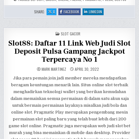
:
:
:
SHARE:
X
FACEBOOK
LINKEDIN
SLOT88:
SLOT88:
SLOT88:
WEB
WEB
WEB
JUDI
JUDI
JUDI
SLOT
SLOT
SLOT
ONLINE
ONLINE
ONLINE
POSTED
GACOR
SLOT GACOR
GACOR
GACOR
IN
TERBARU
TERBARU
TERBARU
Slot88: Daftar 11 Link Web Judi Slot
PRAGMATIC
PRAGMATIC
PRAGMATIC
SLOT
SLOT
SLOT
DEPOSIT
DEPOSIT
DEPOSIT
Deposit Pulsa Gampang Jackpot
PULSA
PULSA
PULSA
Terpercaya No 1
MARK MARTINEZ
APRIL 30, 2022
Jika para pemain join jadi member mereka mendapatkan
beragam keuntungan menarik lain. Situs online slot terbaik
menghadirkan teknologi wallet yang berikan kemudahan
dalam memainkan semua permainan di dalam satu akun saja
untuk bermain permainan layaknya misalkan judi bola dan
online slot. Pragmatic Play merupakan pengembang mesin
permainan slot paling baru yang telah buat lebih dari 200
game slot online. Pragmatic juga merupakan web judi slot bet
murah yang bisa memainkan di mobile dan desktop. Provider