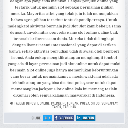
dengan apa yang anda mainkan. Banyak penjudi online yang
tertarik untuk memilih slot sebagai permainan pilihan
mereka. Mayoritas atlet yang telah join telah menunjukkan
bahwa agen pilihan tersebut tentu dapat dipercaya. Untuk
melengkapi aktivitas bermain judi Slot Slot kami bekerja sama
dengan banyak mitra penyedia game slot online paling baik
berasal dari bermacam dunia. Mereka telah di lengkapi
dengan lisensi resmi Internasional, yang dapat di artikan
bahwa setiap aktivitas perjudian udah di awasi oleh pemberi
lisensi. Anda cukup mengklik ataupun menghimpit tombol
yang ada di layar permainan judi slot online untuk dapat mulai
bermain. Slot online juga hanya memerlukan kebruntungan
yang besar untuk memainkannya, meski waktu ini udah ada
tekhnik ataupun yang bisa disebut pola gacor untuk dapat
memenangkan jackpot. Slot online kala ini memang terlalu
digemari oleh semua kalangan masyarakat di Indonesia.
TAGGED
DEPOSIT
,
ONLINE
,
PALING
,
POTONGAN
,
PULSA
,
SITUS
,
SURGAPLAY
,
TANPA
,
TARUHAN
:
:
:
SHARE:
X
FACEBOOK
LINKEDIN
SLOT
SLOT
SLOT
SITUS
SITUS
SITUS
TARUHAN
TARUHAN
TARUHAN