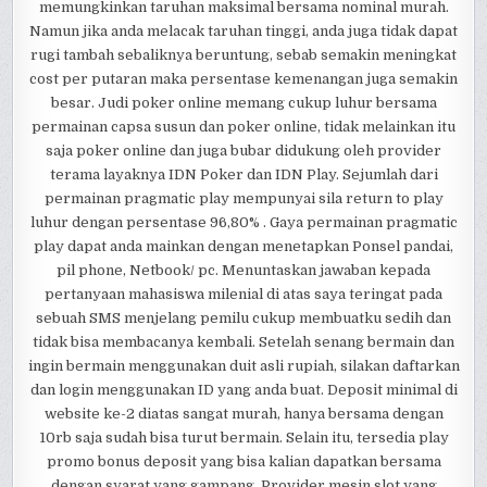
memungkinkan taruhan maksimal bersama nominal murah.
Namun jika anda melacak taruhan tinggi, anda juga tidak dapat
rugi tambah sebaliknya beruntung, sebab semakin meningkat
cost per putaran maka persentase kemenangan juga semakin
besar. Judi poker online memang cukup luhur bersama
permainan capsa susun dan poker online, tidak melainkan itu
saja poker online dan juga bubar didukung oleh provider
terama layaknya IDN Poker dan IDN Play. Sejumlah dari
permainan pragmatic play mempunyai sila return to play
luhur dengan persentase 96,80% . Gaya permainan pragmatic
play dapat anda mainkan dengan menetapkan Ponsel pandai,
pil phone, Netbook/ pc. Menuntaskan jawaban kepada
pertanyaan mahasiswa milenial di atas saya teringat pada
sebuah SMS menjelang pemilu cukup membuatku sedih dan
tidak bisa membacanya kembali. Setelah senang bermain dan
ingin bermain menggunakan duit asli rupiah, silakan daftarkan
dan login menggunakan ID yang anda buat. Deposit minimal di
website ke-2 diatas sangat murah, hanya bersama dengan
10rb saja sudah bisa turut bermain. Selain itu, tersedia play
promo bonus deposit yang bisa kalian dapatkan bersama
dengan syarat yang gampang. Provider mesin slot yang