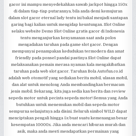
gacor ini mampu menyedekahkan sawab jackpot hingga 150x
di dalam tiap-tiap putarannya, bila anda demi kemujuran
dalam slot gacor eternal lady tentu ini bakal menjadi santapan
garing bagi kalian untuk mengidap keuntungan. Slot Online
selaku website Demo Slot Online gratis gacor di Indonesia
tentu menganjurkan kenyamanan saat anda polos
mengadakan taruhan pada game slot gacor. Dengan
mempunyai penampakan kedudukan termodern dan amat
friendly pada ponsel pandai pastinya Slot Online dapat
melaksanakan pemain merasa nyaman kala mengakibatkan
taruhan pada web slot gacor. Taruhan Bola Autofun.co.id
adalah web otomotif yang sediakan berita mobil, ulasan mobil,
dan alat untuk menolong Anda membandingkan bermacam
jenis mobil. Sekarang, kita juga sedia kan berita dan review
sepeda motor untuk pecinta sepeda motor! Semua yang Anda
butuhkan untuk menemukan mobil dan sepeda motor
sempurna selanjutnya ada disini. Seluruh simbol WILD dapat
menciptakan pengali hingga 5x buat suatu kemenangan besar
kesempatan 10000x. Jika anda mencari hiburan murah dan
asik, maka anda mesti mendapatkan permainan yang