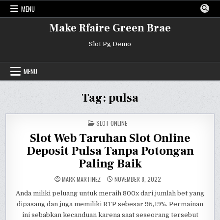
Skip
MENU
to
content
Make Rfaire Green Brae
Slot Pg Demo
MENU
Tag:
pulsa
POSTED
SLOT ONLINE
IN
Slot Web Taruhan Slot Online
Deposit Pulsa Tanpa Potongan
Paling Baik
MARK MARTINEZ
NOVEMBER 8, 2022
Anda miliki peluang untuk meraih 800x dari jumlah bet yang
dipasang dan juga memiliki RTP sebesar 95,19%. Permainan
ini sebabkan kecanduan karena saat seseorang tersebut