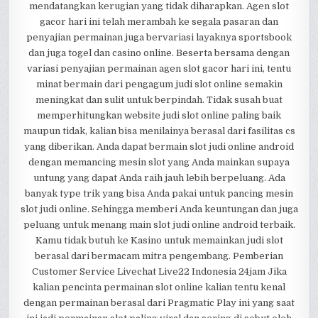
mendatangkan kerugian yang tidak diharapkan. Agen slot
gacor hari ini telah merambah ke segala pasaran dan
penyajian permainan juga bervariasi layaknya sportsbook
dan juga togel dan casino online. Beserta bersama dengan
variasi penyajian permainan agen slot gacor hari ini, tentu
minat bermain dari pengagum judi slot online semakin
meningkat dan sulit untuk berpindah. Tidak susah buat
memperhitungkan website judi slot online paling baik
maupun tidak, kalian bisa menilainya berasal dari fasilitas cs
yang diberikan. Anda dapat bermain slot judi online android
dengan memancing mesin slot yang Anda mainkan supaya
untung yang dapat Anda raih jauh lebih berpeluang. Ada
banyak type trik yang bisa Anda pakai untuk pancing mesin
slot judi online. Sehingga memberi Anda keuntungan dan juga
peluang untuk menang main slot judi online android terbaik.
Kamu tidak butuh ke Kasino untuk memainkan judi slot
berasal dari bermacam mitra pengembang. Pemberian
Customer Service Livechat Live22 Indonesia 24jam Jika
kalian pencinta permainan slot online kalian tentu kenal
dengan permainan berasal dari Pragmatic Play ini yang saat