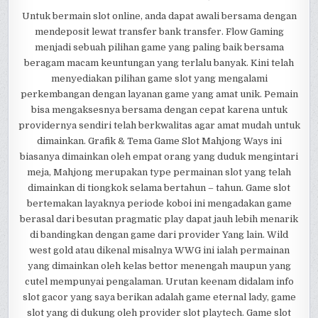
Untuk bermain slot online, anda dapat awali bersama dengan
mendeposit lewat transfer bank transfer. Flow Gaming
menjadi sebuah pilihan game yang paling baik bersama
beragam macam keuntungan yang terlalu banyak. Kini telah
menyediakan pilihan game slot yang mengalami
perkembangan dengan layanan game yang amat unik. Pemain
bisa mengaksesnya bersama dengan cepat karena untuk
providernya sendiri telah berkwalitas agar amat mudah untuk
dimainkan. Grafik & Tema Game Slot Mahjong Ways ini
biasanya dimainkan oleh empat orang yang duduk mengintari
meja, Mahjong merupakan type permainan slot yang telah
dimainkan di tiongkok selama bertahun – tahun. Game slot
bertemakan layaknya periode koboi ini mengadakan game
berasal dari besutan pragmatic play dapat jauh lebih menarik
di bandingkan dengan game dari provider Yang lain. Wild
west gold atau dikenal misalnya WWG ini ialah permainan
yang dimainkan oleh kelas bettor menengah maupun yang
cutel mempunyai pengalaman. Urutan keenam didalam info
slot gacor yang saya berikan adalah game eternal lady, game
slot yang di dukung oleh provider slot playtech. Game slot