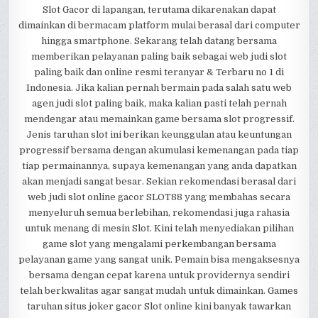
Slot Gacor di lapangan, terutama dikarenakan dapat
dimainkan di bermacam platform mulai berasal dari computer
hingga smartphone. Sekarang telah datang bersama
memberikan pelayanan paling baik sebagai web judi slot
paling baik dan online resmi teranyar & Terbaru no 1 di
Indonesia. Jika kalian pernah bermain pada salah satu web
agen judi slot paling baik, maka kalian pasti telah pernah
mendengar atau memainkan game bersama slot progressif.
Jenis taruhan slot ini berikan keunggulan atau keuntungan
progressif bersama dengan akumulasi kemenangan pada tiap
tiap permainannya, supaya kemenangan yang anda dapatkan
akan menjadi sangat besar. Sekian rekomendasi berasal dari
web judi slot online gacor SLOT88 yang membahas secara
menyeluruh semua berlebihan, rekomendasi juga rahasia
untuk menang di mesin Slot. Kini telah menyediakan pilihan
game slot yang mengalami perkembangan bersama
pelayanan game yang sangat unik. Pemain bisa mengaksesnya
bersama dengan cepat karena untuk providernya sendiri
telah berkwalitas agar sangat mudah untuk dimainkan. Games
taruhan situs joker gacor Slot online kini banyak tawarkan