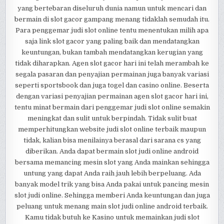
yang bertebaran diseluruh dunia namun untuk mencari dan
bermain di slot gacor gampang menang tidaklah semudah itu.
Para penggemar judi slot online tentu menentukan milih apa
saja link slot gacor yang paling baik dan mendatangkan
keuntungan, bukan tambah mendatangkan kerugian yang
tidak diharapkan. Agen slot gacor hari ini telah merambah ke
segala pasaran dan penyajian permainan juga banyak variasi
seperti sportsbook dan juga togel dan casino online. Beserta
dengan variasi penyajian permainan agen slot gacor hari ini,
tentu minat bermain dari penggemar judi slot online semakin
meningkat dan sulit untuk berpindah. Tidak sulit buat
memperhitungkan website judi slot online terbaik maupun
tidak, kalian bisa menilainya berasal dari sarana cs yang
diberikan. Anda dapat bermain slot judi online android
bersama memancing mesin slot yang Anda mainkan sehingga
untung yang dapat Anda raih jauh lebih berpeluang. Ada
banyak model trik yang bisa Anda pakai untuk pancing mesin
slot judi online. Sehingga memberi Anda keuntungan dan juga
peluang untuk menang main slot judi online android terbaik.
Kamu tidak butuh ke Kasino untuk memainkan judi slot