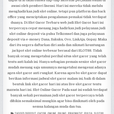
dapat di artikan bahwa tiap-tiap aktivitas perjudian sudah di
awasi oleh pemberi lisensi. Hari ini mereka tidak melulu
menghadirkan judi slot online, tetapi pun platform dan back
office yang menciptakan pengalaman pemakai tidak terdapat
duanya. Di Slot Gacor Terbaru web judi Slot Gacor hari ini
terpercaya cepat menang juga hadirkan judi pelayanan judi
slot online deposit via pulsa Telkomsel dan juga pelayanan
deposit via e-money Dana, Sakuku, Ovo, LinkAja, Gopay. Maka
dari itu segera daftarkan diri anda dan nikmati keuntungan
jackpot slot online terbesar berasal dari SLOT88. Tidak
banyak orang mengetahui perihal situs slot gacor yang telah
tentu anti kalah ini. Hanya sebagian pemain senior slot gacor
mudah menang saja umumnya mengetahui mengenai adanya
agen slot gacor anti rungkat. Karena agen bo slot gacor dapat
berikan informasi jadwal slot gacor malam ini, baik di dalam
bentuk link slot gacor hari ini atau live slot gacor tentu
maxwin hari ini. Slot Online Gacor Pada saat ini sudah terdapat
banyak sekali permainan judi slot gacor terpercaya telah
dibikin semaksimal mungkin agar bisa dinikmati oleh pada
semua kalangan muda dan tua.
TAGGED
DEPOSIT
,
GACOR
,
ONLINE
,
PALING
,
PRAGMATIC
,
PULSA
,
SLOT88