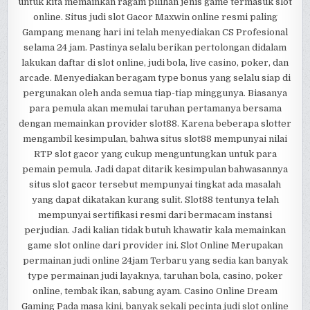
untuk kita memainkan ragam pilihan jenis game termasuk slot
online. Situs judi slot Gacor Maxwin online resmi paling
Gampang menang hari ini telah menyediakan CS Profesional
selama 24 jam. Pastinya selalu berikan pertolongan didalam
lakukan daftar di slot online, judi bola, live casino, poker, dan
arcade. Menyediakan beragam type bonus yang selalu siap di
pergunakan oleh anda semua tiap-tiap minggunya. Biasanya
para pemula akan memulai taruhan pertamanya bersama
dengan memainkan provider slot88. Karena beberapa slotter
mengambil kesimpulan, bahwa situs slot88 mempunyai nilai
RTP slot gacor yang cukup menguntungkan untuk para
pemain pemula. Jadi dapat ditarik kesimpulan bahwasannya
situs slot gacor tersebut mempunyai tingkat ada masalah
yang dapat dikatakan kurang sulit. Slot88 tentunya telah
mempunyai sertifikasi resmi dari bermacam instansi
perjudian. Jadi kalian tidak butuh khawatir kala memainkan
game slot online dari provider ini. Slot Online Merupakan
permainan judi online 24jam Terbaru yang sedia kan banyak
type permainan judi layaknya, taruhan bola, casino, poker
online, tembak ikan, sabung ayam. Casino Online Dream
Gaming Pada masa kini, banyak sekali pecinta judi slot online