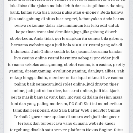
lokal bisa dikerjakan melalui lebih dari satu pilihan rekening
bank, lantas juga bisa pakai pulsa atau e-money. Beda halnya
jika anda gabung di situs luar negeri, kebanyakan Anda harus
punya rekening dolar atau minimum kartu kredit untuk
keperluan transaksi demikian juga jika gabung di web
sbobet.com. Anda tidak perlu siapkan itu semua bila gabung
bersama website agen judi bola SBOBET resmi yang ada di
Indonesia. Judi Online sudah bekerjasama bersama bandar
live casino online resmi bermitra sebagai provider judi
ternama sekelas asia gaming, sbobet casino, ion casino, pretty
gaming, dreamgaming, evolution gaming, dan juga allbet. Tak
cukup hingga disitu, member setia dapat nikmati live casino
paling baik semacam judi rolet online, judi dragon tiger
online, judi judi sicbo dice, baccarat online, judi blackjack,
serta masih banyak yang lain. Inovasi di dalam design masa
kini dan yang paling moderen, PG Soft Slot ini memberikan
tampilan responsif. Apa Saja Daftar Web Judi Slot Online
Terbaik? gacor merupakan di antara web judi slot gacor
terbaik dan terpercaya yang di mana website gacor
tergabung disalah satu server platform Nexus Engine. Situs