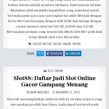
bahwa Iniesta adalah di antara idolanya. Smartphone ini bisa
dikatakan udah memiliki kapabilitas yang maksimal untuk
bermain game gara-gara perangkat ini udah dibekali dengan
Kirin 9807nm bersama dengan 8GB RAM dan datang dengan
variasi memori internal 128 GB, 256GB dan 512 GB.
Merupakan pemain yang musim lalu dibeli oleh MU pada kala
tetap dilatih oleh Jose Mourinho.
TAGGED
DAFTAR
,
GACOR
,
ONLINE
,
PALING
:
:
:
SHARE:
X
FACEBOOK
LINKEDIN
SLOT
SLOT
SLOT
GACOR:
GACOR:
GACOR:
DAFTAR
DAFTAR
DAFTAR
JUDI
JUDI
JUDI
SLOT
SLOT
SLOT
POSTED
ONLINE
SLOT ONLINE
ONLINE
ONLINE
IN
PALING
PALING
PALING
Slot88: Daftar Judi Slot Online
GACOR
GACOR
GACOR
NO
NO
NO
1
1
1
Gacor Gampang Menang
MARK MARTINEZ
NOVEMBER 12, 2022
Satu tab memungkinkan Anda beralih ke taruhan segera yang
merupakan produk luar biasa. Anda dapat bertaruh pada