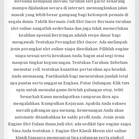
Bersama kemajuan inovasi, taruhan slot gacor sekarang
mampu dijalankan secara di internet, memungkinkan jalan
masuk yang lebih besar gampang bagi kelompok pemain di
segala dunia. Taktik Bermain Judi Slot Gacor Bermain taruhan
slot online sangatlah sederhana dan juga tidak memerlukan
keahlian spesial.Beriringan adalah steps dasar bagi
mengawali: Tentukan Perangkat Slot Gacor: Ada melimpah
jenis perangkat slot online siapa disediakan. Pilihlah engine
siapa sesuai serta kesukaan Anda, bagus asal segi tema
maupun tingkat keguncangan. Tentukan Taruhan: Sebelum
memutar roll, tentukan kuantitas pertaruhan apa hendak
Anda memasang. Pastikanlah bagi menentukan jumlah total
apa pantas serta anggaran Engkau. Putar Gulungan: Klik tuts
spin untuk memulai game.Setelah gulungan stop, teliti
benarkah Kamu mendapatkan campuran ikon apa
mengalahkan. Kumpulkan Kejayaan: Apabila Anda sukses
meraih gabungan apa menang, kemenangan Anda akan
automatic ditambahkan ke saldo profil Anda. Jenis-jenis
Engine Slot Dalam dunia judi slot, ada sedikit tipe engine siapa
bisa Anda tentukan: 1. Engine Slot Klasik Mesin slot online
klasik biasanya mempunyai tiga gulungan serta simbol