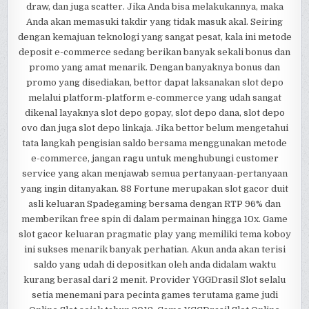
draw, dan juga scatter. Jika Anda bisa melakukannya, maka
Anda akan memasuki takdir yang tidak masuk akal. Seiring
dengan kemajuan teknologi yang sangat pesat, kala ini metode
deposit e-commerce sedang berikan banyak sekali bonus dan
promo yang amat menarik. Dengan banyaknya bonus dan
promo yang disediakan, bettor dapat laksanakan slot depo
melalui platform-platform e-commerce yang udah sangat
dikenal layaknya slot depo gopay, slot depo dana, slot depo
ovo dan juga slot depo linkaja. Jika bettor belum mengetahui
tata langkah pengisian saldo bersama menggunakan metode
e-commerce, jangan ragu untuk menghubungi customer
service yang akan menjawab semua pertanyaan-pertanyaan
yang ingin ditanyakan. 88 Fortune merupakan slot gacor duit
asli keluaran Spadegaming bersama dengan RTP 96% dan
memberikan free spin di dalam permainan hingga 10x. Game
slot gacor keluaran pragmatic play yang memiliki tema koboy
ini sukses menarik banyak perhatian. Akun anda akan terisi
saldo yang udah di depositkan oleh anda didalam waktu
kurang berasal dari 2 menit. Provider YGGDrasil Slot selalu
setia menemani para pecinta games terutama game judi