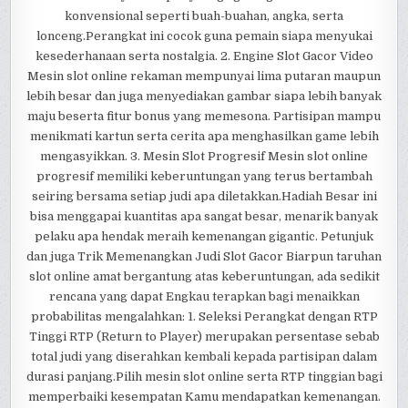
konvensional seperti buah-buahan, angka, serta
lonceng.Perangkat ini cocok guna pemain siapa menyukai
kesederhanaan serta nostalgia. 2. Engine Slot Gacor Video
Mesin slot online rekaman mempunyai lima putaran maupun
lebih besar dan juga menyediakan gambar siapa lebih banyak
maju beserta fitur bonus yang memesona. Partisipan mampu
menikmati kartun serta cerita apa menghasilkan game lebih
mengasyikkan. 3. Mesin Slot Progresif Mesin slot online
progresif memiliki keberuntungan yang terus bertambah
seiring bersama setiap judi apa diletakkan.Hadiah Besar ini
bisa menggapai kuantitas apa sangat besar, menarik banyak
pelaku apa hendak meraih kemenangan gigantic. Petunjuk
dan juga Trik Memenangkan Judi Slot Gacor Biarpun taruhan
slot online amat bergantung atas keberuntungan, ada sedikit
rencana yang dapat Engkau terapkan bagi menaikkan
probabilitas mengalahkan: 1. Seleksi Perangkat dengan RTP
Tinggi RTP (Return to Player) merupakan persentase sebab
total judi yang diserahkan kembali kepada partisipan dalam
durasi panjang.Pilih mesin slot online serta RTP tinggian bagi
memperbaiki kesempatan Kamu mendapatkan kemenangan.