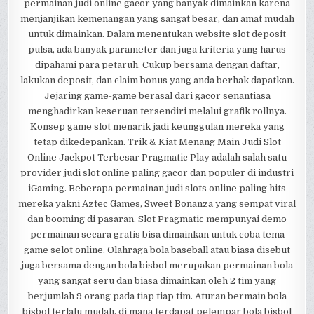
permainan judi online gacor yang banyak dimainkan karena
menjanjikan kemenangan yang sangat besar, dan amat mudah
untuk dimainkan. Dalam menentukan website slot deposit
pulsa, ada banyak parameter dan juga kriteria yang harus
dipahami para petaruh. Cukup bersama dengan daftar,
lakukan deposit, dan claim bonus yang anda berhak dapatkan.
Jejaring game-game berasal dari gacor senantiasa
menghadirkan keseruan tersendiri melalui grafik rollnya.
Konsep game slot menarik jadi keunggulan mereka yang
tetap dikedepankan. Trik & Kiat Menang Main Judi Slot
Online Jackpot Terbesar Pragmatic Play adalah salah satu
provider judi slot online paling gacor dan populer di industri
iGaming. Beberapa permainan judi slots online paling hits
mereka yakni Aztec Games, Sweet Bonanza yang sempat viral
dan booming di pasaran. Slot Pragmatic mempunyai demo
permainan secara gratis bisa dimainkan untuk coba tema
game selot online. Olahraga bola baseball atau biasa disebut
juga bersama dengan bola bisbol merupakan permainan bola
yang sangat seru dan biasa dimainkan oleh 2 tim yang
berjumlah 9 orang pada tiap tiap tim. Aturan bermain bola
bisbol terlalu mudah, di mana terdapat pelempar bola bisbol