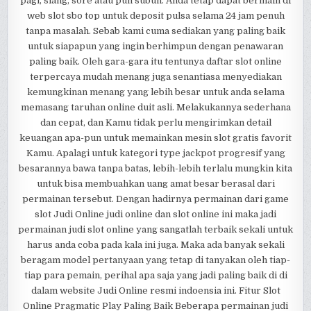
pagi, siang, sore atau pun subuh. Anda tetap dapat bermain di
web slot sbo top untuk deposit pulsa selama 24 jam penuh
tanpa masalah. Sebab kami cuma sediakan yang paling baik
untuk siapapun yang ingin berhimpun dengan penawaran
paling baik. Oleh gara-gara itu tentunya daftar slot online
terpercaya mudah menang juga senantiasa menyediakan
kemungkinan menang yang lebih besar untuk anda selama
memasang taruhan online duit asli. Melakukannya sederhana
dan cepat, dan Kamu tidak perlu mengirimkan detail
keuangan apa-pun untuk memainkan mesin slot gratis favorit
Kamu. Apalagi untuk kategori type jackpot progresif yang
besarannya bawa tanpa batas, lebih-lebih terlalu mungkin kita
untuk bisa membuahkan uang amat besar berasal dari
permainan tersebut. Dengan hadirnya permainan dari game
slot Judi Online judi online dan slot online ini maka jadi
permainan judi slot online yang sangatlah terbaik sekali untuk
harus anda coba pada kala ini juga. Maka ada banyak sekali
beragam model pertanyaan yang tetap di tanyakan oleh tiap-
tiap para pemain, perihal apa saja yang jadi paling baik di di
dalam website Judi Online resmi indoensia ini. Fitur Slot
Online Pragmatic Play Paling Baik Beberapa permainan judi