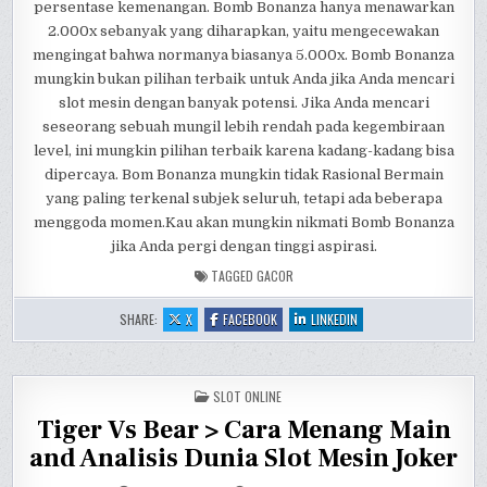
persentase kemenangan. Bomb Bonanza hanya menawarkan
2.000x sebanyak yang diharapkan, yaitu mengecewakan
mengingat bahwa normanya biasanya 5.000x. Bomb Bonanza
mungkin bukan pilihan terbaik untuk Anda jika Anda mencari
slot mesin dengan banyak potensi. Jika Anda mencari
seseorang sebuah mungil lebih rendah pada kegembiraan
level, ini mungkin pilihan terbaik karena kadang-kadang bisa
dipercaya. Bom Bonanza mungkin tidak Rasional Bermain
yang paling terkenal subjek seluruh, tetapi ada beberapa
menggoda momen.Kau akan mungkin nikmati Bomb Bonanza
jika Anda pergi dengan tinggi aspirasi.
TAGGED
GACOR
:
:
:
SHARE:
X
FACEBOOK
LINKEDIN
BOMB
BOMB
BOMB
BONANZA
BONANZA
BONANZA
SLOT
SLOT
SLOT
REVIEW
REVIEW
REVIEW
JUDI
JUDI
JUDI
POSTED
ONLINE
SLOT ONLINE
ONLINE
ONLINE
IN
PRAGMATIC
PRAGMATIC
PRAGMATIC
Tiger Vs Bear > Cara Menang Main
PLAY
PLAY
PLAY
INTERNATIONAL
INTERNATIONAL
INTERNATIONAL
>
>
>
and Analisis Dunia Slot Mesin Joker
PANDUAN
PANDUAN
PANDUAN
MENANG
MENANG
MENANG