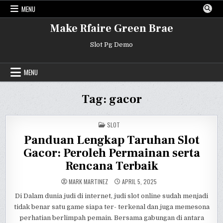
Skip
MENU
to
content
Make Rfaire Green Brae
Slot Pg Demo
MENU
Tag:
gacor
POSTED
SLOT
IN
Panduan Lengkap Taruhan Slot
Gacor: Peroleh Permainan serta
Rencana Terbaik
MARK MARTINEZ
APRIL 5, 2025
Di Dalam dunia judi di internet, judi slot online sudah menjadi
tidak benar satu game siapa ter- terkenal dan juga memesona
perhatian berlimpah pemain. Bersama gabungan di antara