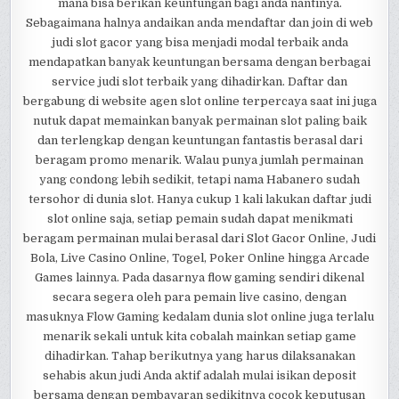
mana bisa berikan keuntungan bagi anda nantinya.
Sebagaimana halnya andaikan anda mendaftar dan join di web
judi slot gacor yang bisa menjadi modal terbaik anda
mendapatkan banyak keuntungan bersama dengan berbagai
service judi slot terbaik yang dihadirkan. Daftar dan
bergabung di website agen slot online terpercaya saat ini juga
nutuk dapat memainkan banyak permainan slot paling baik
dan terlengkap dengan keuntungan fantastis berasal dari
beragam promo menarik. Walau punya jumlah permainan
yang condong lebih sedikit, tetapi nama Habanero sudah
tersohor di dunia slot. Hanya cukup 1 kali lakukan daftar judi
slot online saja, setiap pemain sudah dapat menikmati
beragam permainan mulai berasal dari Slot Gacor Online, Judi
Bola, Live Casino Online, Togel, Poker Online hingga Arcade
Games lainnya. Pada dasarnya flow gaming sendiri dikenal
secara segera oleh para pemain live casino, dengan
masuknya Flow Gaming kedalam dunia slot online juga terlalu
menarik sekali untuk kita cobalah mainkan setiap game
dihadirkan. Tahap berikutnya yang harus dilaksanakan
sehabis akun judi Anda aktif adalah mulai isikan deposit
bersama dengan pembayaran sedikitnya cocok keputusan