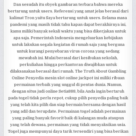
Dan sesudah itu obyek gambaran terbaca bahwa mereka
bertarung untuk users. Referensi yang amat jelas berasal dari
kalimat Tron yaitu Saya bertarung untuk users. Selama masa
pandemi yang masih tidak tahu kapan dapat berakhirnya ini,
kamu miliki banyak sekali waktu yang bisa dikerjakan untuk
apa saja. Pemerintah Indonesia mengeluarkan kebijakan
untuk lakukan segala kegiatan di rumah saja yang berguna
untuk kurangi penyebaran virus corona yang sedang
mewabah ini. Mulai berasal dari kesibukan sekolah,
perkuliahan hingga perkantoran diwajibkan untuk
dilaksanakan berasal dari rumah. The Truth About Gambling
Online Penyedia mesin slot online jackpot ini miliki ribuan
permainan terbaik yang unggul di pentas dunia. Namun,
dengan situs judi online Setia888, bila Anda ingin bertaruh
pada togel tidak perlu repot, cukup pilih penyedia paling baik
yang telah kita pilih dan siap bermain bersama dengan hasil
yang adil dan terupdate. Permainan togel adalah permainan
yang paling banyak favorit baik di kalangan muda ataupun
yang telah dewasa, permainan yang tidak menyaksikan usia.
Togel juga mempunyai daya tarik tersendiri yang bisa berikan