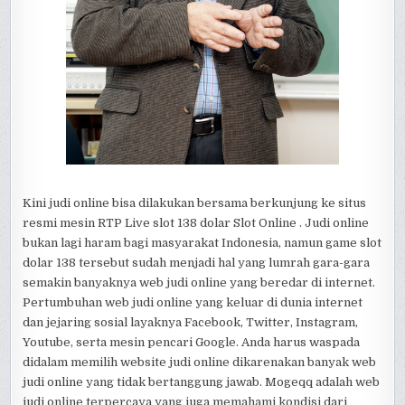
Kini judi online bisa dilakukan bersama berkunjung ke situs
resmi mesin RTP Live slot 138 dolar Slot Online . Judi online
bukan lagi haram bagi masyarakat Indonesia, namun game slot
dolar 138 tersebut sudah menjadi hal yang lumrah gara-gara
semakin banyaknya web judi online yang beredar di internet.
Pertumbuhan web judi online yang keluar di dunia internet
dan jejaring sosial layaknya Facebook, Twitter, Instagram,
Youtube, serta mesin pencari Google. Anda harus waspada
didalam memilih website judi online dikarenakan banyak web
judi online yang tidak bertanggung jawab. Mogeqq adalah web
judi online terpercaya yang juga memahami kondisi dari