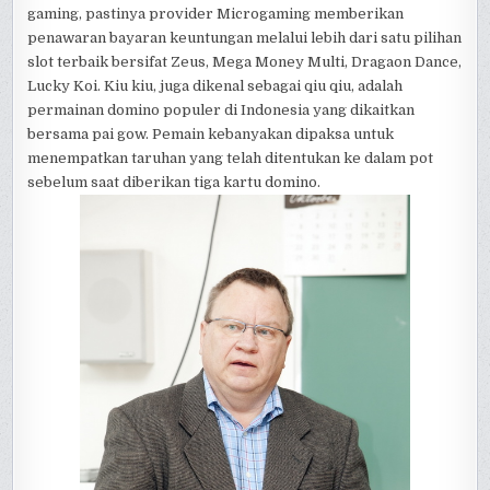
gaming, pastinya provider Microgaming memberikan
penawaran bayaran keuntungan melalui lebih dari satu pilihan
slot terbaik bersifat Zeus, Mega Money Multi, Dragaon Dance,
Lucky Koi. Kiu kiu, juga dikenal sebagai qiu qiu, adalah
permainan domino populer di Indonesia yang dikaitkan
bersama pai gow. Pemain kebanyakan dipaksa untuk
menempatkan taruhan yang telah ditentukan ke dalam pot
sebelum saat diberikan tiga kartu domino.