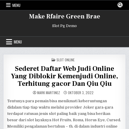
Skip
MENU
to
content
Make Rfaire Green Brae
Slot Pg Demo
MENU
POSTED
SLOT ONLINE
IN
Sederet Daftar Web Judi Online
Yang Diblokir Kemenjudi Online,
Terhitung gacor Dan Qiu Qiu
MARK MARTINEZ
OKTOBER 3, 2022
Tentunya para pemain bisa menikmati keberuntungan
didalam tiap tiap waktu melalui provider Joker gara-gara
terdapat ratusan jenis slot paling baik yang bisa berikan
besar dari slot layaknya Hot Fruits, Roma, Horus Eye, Cursed.
Memiliki pengalaman bertahun – th. di dalam industri online