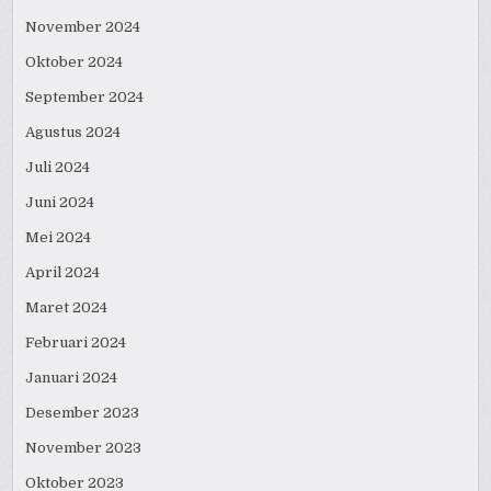
November 2024
Oktober 2024
September 2024
Agustus 2024
Juli 2024
Juni 2024
Mei 2024
April 2024
Maret 2024
Februari 2024
Januari 2024
Desember 2023
November 2023
Oktober 2023