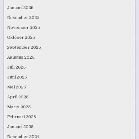
Januari 2026
Desember 2025
November 2025
Oktober 2025
September 2025
Agustus 2025
Juli 2025
Juni 2025
Mei 2025
April 2025
Maret 2025
Februari 2025
Januari 2025
Desember 2024