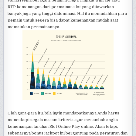
variasi tema beragam. Selain itu juga Tingkat winrate atau
RTP kemenangan dari permainan slot yang ditawarkan
banyak juga yang tinggi didominasi. Hal itu memudahkan para
pemain untuk segera bisa dapat kemenangan mudah saat
memainkan permainannya.
Oleh gara-gara itu, bila ingin mendapatkannya Anda harus
mencukupi segala macam kriteria agar menambah angka
kemenangan taruhan Slot Online Play online. Akan tetapi,
sebenarnya bonus jackpot ini bergantung pada peraturan dan