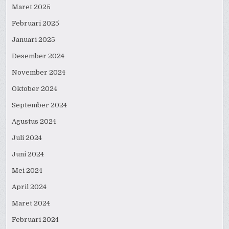
Maret 2025
Februari 2025
Januari 2025
Desember 2024
November 2024
Oktober 2024
September 2024
Agustus 2024
Juli 2024
Juni 2024
Mei 2024
April 2024
Maret 2024
Februari 2024