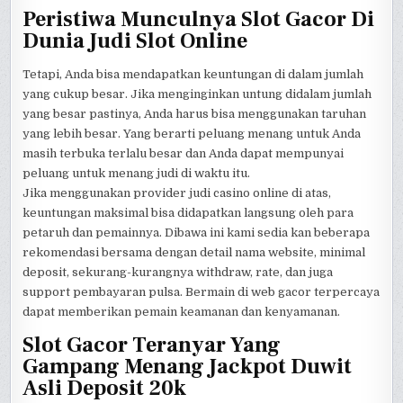
Peristiwa Munculnya Slot Gacor Di
Dunia Judi Slot Online
Tetapi, Anda bisa mendapatkan keuntungan di dalam jumlah
yang cukup besar. Jika menginginkan untung didalam jumlah
yang besar pastinya, Anda harus bisa menggunakan taruhan
yang lebih besar. Yang berarti peluang menang untuk Anda
masih terbuka terlalu besar dan Anda dapat mempunyai
peluang untuk menang judi di waktu itu.
Jika menggunakan provider judi casino online di atas,
keuntungan maksimal bisa didapatkan langsung oleh para
petaruh dan pemainnya. Dibawa ini kami sedia kan beberapa
rekomendasi bersama dengan detail nama website, minimal
deposit, sekurang-kurangnya withdraw, rate, dan juga
support pembayaran pulsa. Bermain di web gacor terpercaya
dapat memberikan pemain keamanan dan kenyamanan.
Slot Gacor Teranyar Yang
Gampang Menang Jackpot Duwit
Asli Deposit 20k