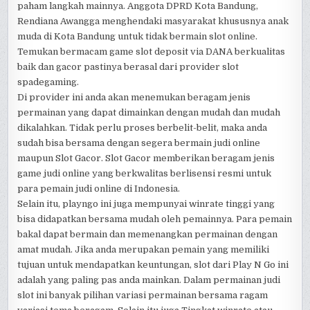
paham langkah mainnya. Anggota DPRD Kota Bandung,
Rendiana Awangga menghendaki masyarakat khususnya anak
muda di Kota Bandung untuk tidak bermain slot online.
Temukan bermacam game slot deposit via DANA berkualitas
baik dan gacor pastinya berasal dari provider slot
spadegaming.
Di provider ini anda akan menemukan beragam jenis
permainan yang dapat dimainkan dengan mudah dan mudah
dikalahkan. Tidak perlu proses berbelit-belit, maka anda
sudah bisa bersama dengan segera bermain judi online
maupun Slot Gacor. Slot Gacor memberikan beragam jenis
game judi online yang berkwalitas berlisensi resmi untuk
para pemain judi online di Indonesia.
Selain itu, playngo ini juga mempunyai winrate tinggi yang
bisa didapatkan bersama mudah oleh pemainnya. Para pemain
bakal dapat bermain dan memenangkan permainan dengan
amat mudah. Jika anda merupakan pemain yang memiliki
tujuan untuk mendapatkan keuntungan, slot dari Play N Go ini
adalah yang paling pas anda mainkan. Dalam permainan judi
slot ini banyak pilihan variasi permainan bersama ragam