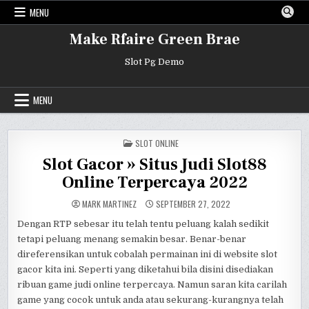
Skip
MENU
to
content
Make Rfaire Green Brae
Slot Pg Demo
MENU
POSTED
SLOT ONLINE
IN
Slot Gacor » Situs Judi Slot88
Online Terpercaya 2022
MARK MARTINEZ
SEPTEMBER 27, 2022
Dengan RTP sebesar itu telah tentu peluang kalah sedikit
tetapi peluang menang semakin besar. Benar-benar
direferensikan untuk cobalah permainan ini di website slot
gacor kita ini. Seperti yang diketahui bila disini disediakan
ribuan game judi online terpercaya. Namun saran kita carilah
game yang cocok untuk anda atau sekurang-kurangnya telah