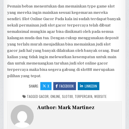
Pemain bebas menentukan dan memainkan type game slot
yang mereka ingin mainkan sesuai kegemaran mereka
sendiri. Slot Online Gacor Pada kala ini sudah terdapat banyak
sekali permainan judi slot gacor terpercaya telah dibuat
semaksimal mungkin agar bisa dinikmati oleh pada semua
kalangan muda dan tua. Dengan cukup menggunakan deposit
yang terlalu murah menjadikan bisa memainkan judi slot
gacor jadi hal yang banyak dilakukan oleh banyak orang. Buat
kalian yang tidak ingin melewatkan kesempatan untuk main
dan untuk memenangkan taruhan judi slot online gacor
terpercaya maka bisa segera gabung di slot88 merupakan
pilihan yang tepat.
SHARE:
X
FACEBOOK
LINKEDIN
TAGGED
GACOR
,
ONLINE
,
SLOT88
,
TERPERCAYA
,
WEBSITE
Author:
Mark Martinez