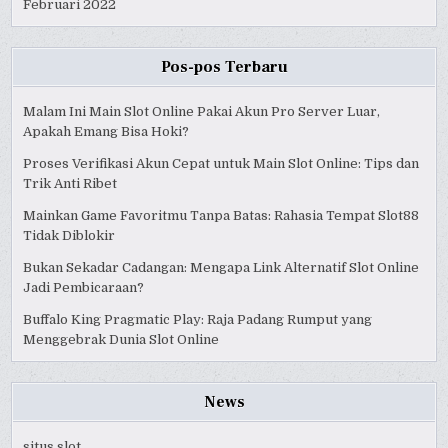
Februari 2022
Pos-pos Terbaru
Malam Ini Main Slot Online Pakai Akun Pro Server Luar,
Apakah Emang Bisa Hoki?
Proses Verifikasi Akun Cepat untuk Main Slot Online: Tips dan
Trik Anti Ribet
Mainkan Game Favoritmu Tanpa Batas: Rahasia Tempat Slot88
Tidak Diblokir
Bukan Sekadar Cadangan: Mengapa Link Alternatif Slot Online
Jadi Pembicaraan?
Buffalo King Pragmatic Play: Raja Padang Rumput yang
Menggebrak Dunia Slot Online
News
situs slot