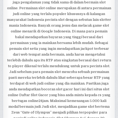
juga pengalaman yang tidak sama di dalam bermain slot
online. Permainan slot online merupakan di antara permainan
judi online yang terlalu populer khususnya di kalangan
masyarakat Indonesia pecinta slot dengan sebutan lain slotter
mania Indonesia. Banyak orang jemu dan melacak game slot
online menarik di Google Indonesia. Di mana para pemain
bakal mendapatkan bayaran yang tinggi berasal dari
permainan yang ia mainkan bersama lebih mudah. Sebagai
pemain slot setia yang ingin mendapatkan jackpot terbesar
dari web tempat anda bermain, anda harus mengetahui
terlebih dahulu apa itu RTP atau singkatan berasal dari return
to player dikenal terlalu mendukung untuk para pecinta slot.
Jadi sebelum para pemain slot mencoba sebuah permainan
pasti mereka terlebih dahulu lihat seberapa besar RTP yang
terdapat di web judi online yang dia mainkan. Pastikan juga
anda mendapatkan bocoran slot gacor hari ini dari situs slot
online Daftar Slot Gacor yang bisa anda minta kepada cs yang
bertugas online24jam. Maksimal kemenangan 5.000 kali
modal bermain judi Judi slot, menjadikan game slot bertema
Zeus “Gate of Olympus” menjadi pilihan terpopuler para