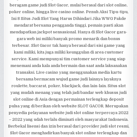
beragam game judi Slot Gacor, mulai berasal dari slot online,
poker online, hingga live casino online. Penuh Aksi Tipu-tipu,
Ini 8 Situs Judi Slot Yang Harus Dihindari Jika WWG Pakde
mendarat bersama pengganda tinggi, pemain pasti akan
mendapatkan jackpot sensasional. Hanya di Slot Gacor gara-
gara web ini miliki banyak promo menarik dan bonus
terbesar. Slot Gacor tak hanya berasal dari sisi game yang
kami miliki, kita juga miliki keunggulan di area customer
service. Kami mempunyai tim customer service yang siap
menemani anda kala anda bermain dan saat anda laksanakan
transaksi. Live casino yang menggunakan media kartu
bersama bermacam wujud game judi lainnya layaknya
roulette, baccarat, poker, blackjack, dan lain-lain. Situs slot
yang mudah menang yang telah jadi bandar web khusus judi
slot online di Asia dengan permainan terlengkap deposit
pulsa yang di berikan oleh website SLOT GACOR. Merupakan
penyedia pelayanan website judi slot online terpercaya 2022
– 2022 yang udah terlalu diminati oleh masyarakat Indonesia.
Berbekal lisensi dan izin berasal dari provider judi slot resmi,
Slot Gacor menghadirkan banyak slot online terlengkap dan