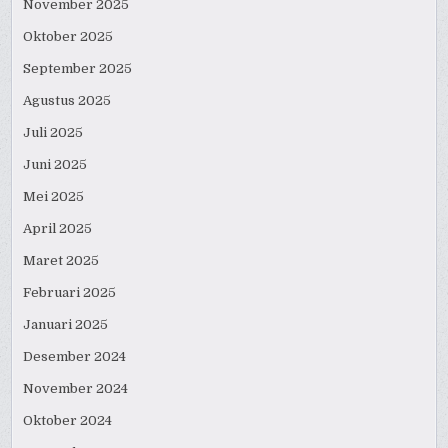
November 2025
Oktober 2025
September 2025
Agustus 2025
Juli 2025
Juni 2025
Mei 2025
April 2025
Maret 2025
Februari 2025
Januari 2025
Desember 2024
November 2024
Oktober 2024