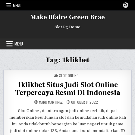
Skip
MENU
to
content
Make Rfaire Green Brae
Slot Pg Demo
MENU
Tag:
1klikbet
POSTED
SLOT ONLINE
IN
1klikbet Situs Judi Slot Online
Terpercaya Resmi Di Indonesia
MARK MARTINEZ
OKTOBER 8, 2022
Slot Online , diantara agen judi online terbaik, dapat
memberikan keuntungan slot dan kemudahan judi online kali
ini. Anda tidak butuh bepergian ke luar negeri untuk game
judi slot online dolar 138, Anda cuma butuh mendaftarkan ID