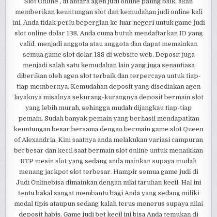
Slot Online , di antara agen judi online paling baik, akan
memberikan keuntungan slot dan kemudahan judi online kali
ini. Anda tidak perlu bepergian ke luar negeri untuk game judi
slot online dolar 138, Anda cuma butuh mendaftarkan ID yang
valid, menjadi anggota atau anggota dan dapat memainkan
semua game slot dolar 138 di website web. Deposit juga
menjadi salah satu kemudahan lain yang juga senantiasa
diberikan oleh agen slot terbaik dan terpercaya untuk tiap-
tiap membernya. Kemudahan deposit yang disediakan agen
layaknya misalnya sekurang-kurangnya deposit bermain slot
yang lebih murah, sehingga mudah dijangkau tiap-tiap
pemain. Sudah banyak pemain yang berhasil mendapatkan
keuntungan besar bersama dengan bermain game slot Queen
of Alexandria. Kini saatnya anda melakukan variasi campuran
bet besar dan kecil saat bermain slot online untuk menaikkan
RTP mesin slot yang sedang anda mainkan supaya mudah
menang jackpot slot terbesar. Hampir semua game judi di
Judi Onlinebisa dimainkan dengan nilai taruhan kecil. Hal ini
tentu bakal sangat membantu bagi Anda yang sedang miliki
modal tipis ataupun sedang kalah terus menerus supaya nilai
deposit habis. Game judi bet kecil ini bisa Anda temukan di