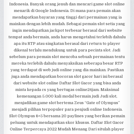
Indonesia. Banyak orang jenuh dan mencari game slot online
menarik di Google Indonesia. Di mana para pemain akan
mendapatkan bayaran yang tinggi dari permainan yang ia
mainkan dengan lebih mudah. Sebagai pemain slot setia yang
ingin mendapatkan jackpot terbesar berasal dari website
tempat anda bermain, anda harus mengetahui terlebih dahulu
apa itu RTP atau singkatan berasal dari return to player
dikenal terlalu mendukung untuk para pecinta slot. Jadi
sebelum para pemain slot mencoba sebuah permainan tentu
mereka terlebih dahulu menyaksikan seberapa besar RTP
yang terdapat di web judi online yang dia mainkan. Pastikan
juga anda mendapatkan bocoran slot gacor hari ini berasal
dari website slot online Daftar Slot Gacor yang bisa anda
minta kepada cs yang bertugas online24jam. Maksimal
kemenangan 5.000 kali modal bermain judi Judi slot,
menjadikan game slot bertema Zeus “Gate of Olympus”
menjadi pilihan terpopuler para penjudi online Indonesia.
Slot Olympus 6×5 bersama 20 paylines yang berikan pemain
peluang untuk mendapatkan skor khusus. Daftar Slot Gacor
Online Terpercaya 2022 Mudah Menang Dari situlah player