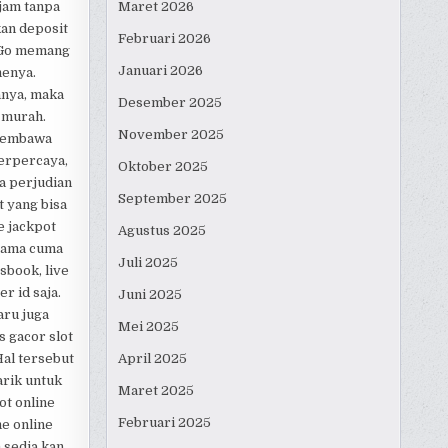
jam tanpa
Maret 2026
kan deposit
Februari 2026
NGo memang
Januari 2026
menya.
nnya, maka
Desember 2025
 murah.
November 2025
 membawa
Terpercaya,
Oktober 2025
a perjudian
September 2025
 yang bisa
e jackpot
Agustus 2025
rsama cuma
Juli 2025
sbook, live
r id saja.
Juni 2025
aru juga
Mei 2025
 gacor slot
Hal tersebut
April 2025
arik untuk
Maret 2025
t online
Februari 2025
e online
 sedia kan