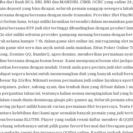
tiba dari Bank BCA, BRI, BNI dan MANDIRI, CIMB, OCBC yang online 24 
elain deposit yang bisa dicapai, seluruh pemain sanggup sesegera laku
ersama dengan bersama dengan mode transaksi. Provider Slot Play
ri belum lama, tetapi miliki keunikan tersendiri dalam memainkan ga
atai bersama RTP judi slot tertinggi dibandingkan dengan product lai
 Go slot miliki sebutan provider gampang menang bersama dengan bet
ah selama hampir 7 th. dalam game slot online ini, microgaming slot
nis game slot seru dan asyik untuk anda mainkan. Situs Poker Online 
kong, Domino QQ, BandarQ, agen domino, memberikan permainan nyat
line bersama dengan bonus besar. Kami mempunyai bonus slot jackpot
atkan bersama dengan mudah. Untuk anda para pecinta judi slot onlin
 dapat segera kesini untuk memenangkan duit yang banyak sekali be
besar Rp 25ribu. Nikmati semua permainan judi online layaknya sport
lotgames, poker, sabung ayam, dan tembak ikan yang di buat dalam 1 use
 pergantian tahun ini, tentunya kalian semua menginginkan hal yang b
dalam ranah dunia dominoqq qiuqiu pkv games qq. Seluruh pemain situs
sering jackpot miliki banyak varian permainan Slot terpercaya. Tentu 
antara kelebihan dari kami agar semakin banyak pemain yang jadi tert
un bersama SLOT88. Player yang sudah resmi daftar member di QQSlo
eluang sebebasnya untuk pilih game favorit berasal dari beragam gam
a website resmi dan terpercaya QQSlot online. Kualitas terbaik dalam