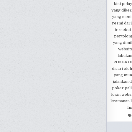
kini pela
yang diker
yang menil
resmi dari
tersebut 
pertolong
yang dimi
websit
lakukan
POKER ONL
dicari ole
yang mum
jalankan 
poker pali
login webs
keamanan l
In