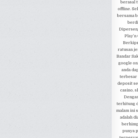
berasal 
offline. S
bersama b
berdi
Dipersenj
Play’n
Berkipr
ratusan je
Bandar Sa
google on
anda dap
terbesar
deposit se
casino, s
Dengan
terhitung 
malam ini 
adalah di
berhimp
punya p
terpercay