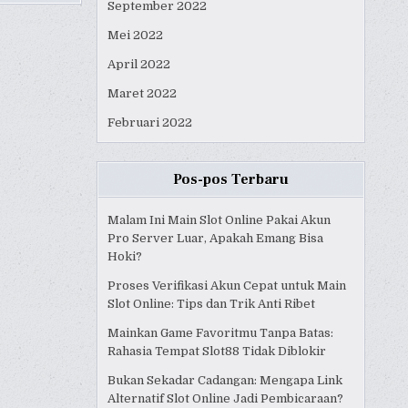
September 2022
Mei 2022
April 2022
Maret 2022
Februari 2022
Pos-pos Terbaru
Malam Ini Main Slot Online Pakai Akun
Pro Server Luar, Apakah Emang Bisa
Hoki?
Proses Verifikasi Akun Cepat untuk Main
Slot Online: Tips dan Trik Anti Ribet
Mainkan Game Favoritmu Tanpa Batas:
Rahasia Tempat Slot88 Tidak Diblokir
Bukan Sekadar Cadangan: Mengapa Link
Alternatif Slot Online Jadi Pembicaraan?