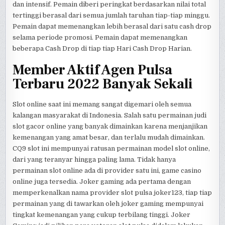
dan intensif. Pemain diberi peringkat berdasarkan nilai total
tertinggi berasal dari semua jumlah taruhan tiap-tiap minggu.
Pemain dapat memenangkan lebih berasal dari satu cash drop
selama periode promosi. Pemain dapat memenangkan
beberapa Cash Drop di tiap tiap Hari Cash Drop Harian.
Member Aktif Agen Pulsa
Terbaru 2022 Banyak Sekali
Slot online saat ini memang sangat digemari oleh semua
kalangan masyarakat di Indonesia. Salah satu permainan judi
slot gacor online yang banyak dimainkan karena menjanjikan
kemenangan yang amat besar, dan terlalu mudah dimainkan.
CQ9 slot ini mempunyai ratusan permainan model slot online,
dari yang teranyar hingga paling lama. Tidak hanya
permainan slot online ada di provider satu ini, game casino
online juga tersedia. Joker gaming ada pertama dengan
memperkenalkan nama provider slot pulsa joker123, tiap tiap
permainan yang di tawarkan oleh joker gaming mempunyai
tingkat kemenangan yang cukup terbilang tinggi. Joker