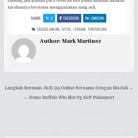
Gaming jadi pilihan para veteran slot pulsa didalam lakukan
taruhannya bersama menggunakan uang asli.
SHARE:
X
FACEBOOK
LINKEDIN
TAGGED
ONLINE
,
SITUS
,
TERBAIK
,
TERPERCAYA
Author:
Mark Martinez
Navigasi
Langkah Bermain Judi Qq Online Bersama Dengan Mudah →
pos
← Demo Buffalo Win Slot Pg Soft Pialasport