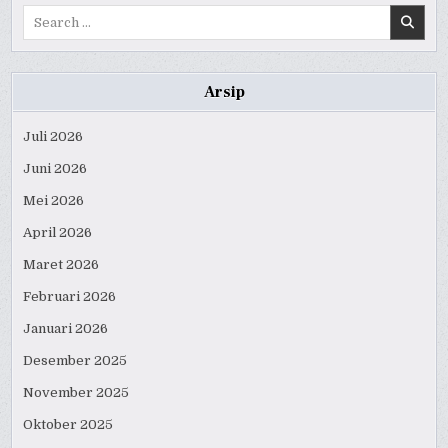
Search
for:
Arsip
Juli 2026
Juni 2026
Mei 2026
April 2026
Maret 2026
Februari 2026
Januari 2026
Desember 2025
November 2025
Oktober 2025