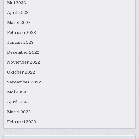
Mei 2023
April 2023
Maret 2023
Februari 2023
Januari 2023
Desember 2022
November 2022
Oktober 2022
September 2022
Mei 2022
April 2022
Maret 2022
Februari 2022