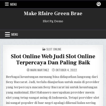
Skip
MENU
to
content
Make Rfaire Green Brae
Slot Pg Demo
MENU
POSTED
SLOT ONLINE
IN
Slot Online Web Judi Slot Online
Terpercaya Dan Paling Baik
MARK MARTINEZ
OKTOBER 4, 2022
Berbagai keuntungan memang bisa didapatkan langsung dari
Sexy Baccarat. Jadi, terlalu dianjurkan untuk main di provider
yang terpercaya macam Sexy Baccarat ini untuk keuntungan
yang maksimal. Slot Habanero merupakan provider mesin
slot yang tetap sangat asing di Indonesia, Tetapi porvider slot
ini sangat populer di luar negri apalagi dikenal kalau sering