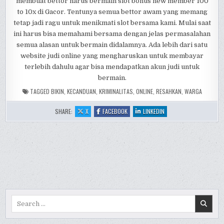
membuat bettor harus bermain slot bonus new member 100
to 10x di Gacor. Tentunya semua bettor awam yang memang
tetap jadi ragu untuk menikmati slot bersama kami. Mulai saat
ini harus bisa memahami bersama dengan jelas permasalahan
semua alasan untuk bermain didalamnya. Ada lebih dari satu
website judi online yang mengharuskan untuk membayar
terlebih dahulu agar bisa mendapatkan akun judi untuk
bermain.
TAGGED
BIKIN
,
KECANDUAN
,
KRIMINALITAS
,
ONLINE
,
RESAHKAN
,
WARGA
:
:
:
SHARE:
X
FACEBOOK
LINKEDIN
BIKIN
BIKIN
BIKIN
KECANDUAN
KECANDUAN
KECANDUAN
DAN
DAN
DAN
PICU
PICU
PICU
KRIMINALITAS,
KRIMINALITAS,
KRIMINALITAS,
JUDI
JUDI
JUDI
ONLINE
ONLINE
ONLINE
RESAHKAN
RESAHKAN
RESAHKAN
WARGA
WARGA
WARGA
Search
for: