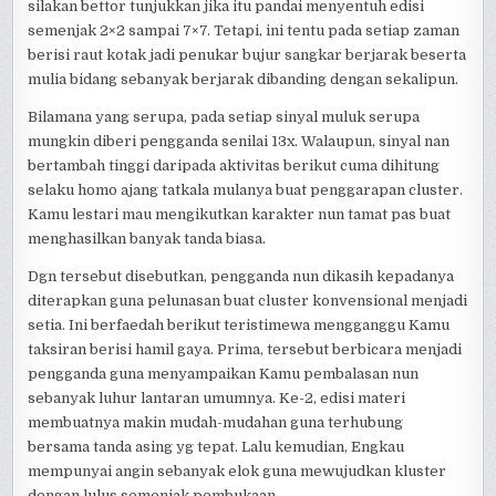
silakan bettor tunjukkan jika itu pandai menyentuh edisi
semenjak 2×2 sampai 7×7. Tetapi, ini tentu pada setiap zaman
berisi raut kotak jadi penukar bujur sangkar berjarak beserta
mulia bidang sebanyak berjarak dibanding dengan sekalipun.
Bilamana yang serupa, pada setiap sinyal muluk serupa
mungkin diberi pengganda senilai 13x. Walaupun, sinyal nan
bertambah tinggi daripada aktivitas berikut cuma dihitung
selaku homo ajang tatkala mulanya buat penggarapan cluster.
Kamu lestari mau mengikutkan karakter nun tamat pas buat
menghasilkan banyak tanda biasa.
Dgn tersebut disebutkan, pengganda nun dikasih kepadanya
diterapkan guna pelunasan buat cluster konvensional menjadi
setia. Ini berfaedah berikut teristimewa mengganggu Kamu
taksiran berisi hamil gaya. Prima, tersebut berbicara menjadi
pengganda guna menyampaikan Kamu pembalasan nun
sebanyak luhur lantaran umumnya. Ke-2, edisi materi
membuatnya makin mudah-mudahan guna terhubung
bersama tanda asing yg tepat. Lalu kemudian, Engkau
mempunyai angin sebanyak elok guna mewujudkan kluster
dengan lulus semenjak pembukaan.