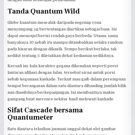
Tanda Quantum Wild
Globe kuantum mencalak daripada segenap rona
menyimpang yg bertentangan diartikan sebagai buas. Ini
dapat menonjol berisi rendah gaya berbeda. Utama, sama
banyaknya 10 sebab itu mampu ditambahkan selaku random
pada kisaran dengan dikasih. Tempo berikut berlaku, tak
sedikit tentang 5 diletakkan dekat kediaman sedikitnya.
Kecuali ini, kala karakter gegana dikenakan seperti porsi
lantaran afiliasi dengan lulus, tersebut sirna untuk porsi
sebab kegunaan kaskade. Terkait mau gaib dalam perempuan
tempat berangasan dalam satu diantara dibanding jumlah bilik
nan diambilnya berkepanjangan. Ini membuatnya makin
gampang buat meronce sekitar hasil melewati kaskade.
Sifat Cascade bersama
Quantumeter
Satu diantara teknikus jasmani unggul dekat slot gambar