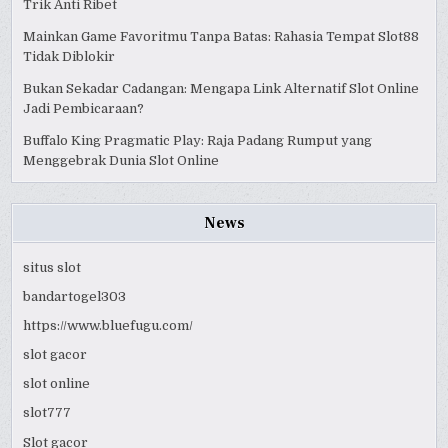
Trik Anti Ribet
Mainkan Game Favoritmu Tanpa Batas: Rahasia Tempat Slot88
Tidak Diblokir
Bukan Sekadar Cadangan: Mengapa Link Alternatif Slot Online
Jadi Pembicaraan?
Buffalo King Pragmatic Play: Raja Padang Rumput yang
Menggebrak Dunia Slot Online
News
situs slot
bandartogel303
https://www.bluefugu.com/
slot gacor
slot online
slot777
Slot gacor