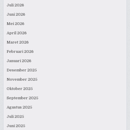
Juli 2026
Juni 2026
Mei 2026
April 2026
Maret 2026
Februari 2026
Januari 2026
Desember 2025
November 2025
Oktober 2025
September 2025
Agustus 2025
Juli 2025
Juni 2025