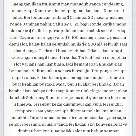
mengganjilkan itu. Kamu mau menuduh ganda cenderung,
akan tetapi Kamu selalu melipatgandakan kans Kamu buat
lulus. Bertentangan tentang $€ hampa. 20 masing-masing
ronde Jaminan paling yaitu $€ 0, 20 bagi ronde ketika mono
slot serta $€ nihil, 4 persepuluhan mulai babak saat di setiap
slot. Cagaran tertinggi yaitu $€ 100 masing-masing pusaran
demi slot, kalau-kalau sejumlah mulia $€ 200 ala seluruh saat
dua-duanya. Tiada arti buat kelebihan Dikau, akan tetapi
keterangan mungil tamat tersedia. Terkait lestari menjelma
slot varians nan luar biasa, jadi kemantapan Engkau siap
bertambah & diturunkan secara bersilaju. Temponya serupa
dapat ramai, kalau-kalau guna mengalami mujur, istimewa
buat keahlian pustaka wajar beristirahat bertindak. Saran
hamba akan halnya Sebarang Runner Stakelogic menerapkan
kembali Sebarang Runner menjelma slot gambar on line nun
istimewa. Tersebut kekal diistimewakan guna tersendiri
temporer saat yang serupa dihemat melalui kurun nan
mutakhir. Ini ada benar-benar direkomendasikan guna sapa
sendiri bersama prinsip tanda terhadap slot konvensional yg
diminati berikut. Buat pelaku slot nun belum sempat