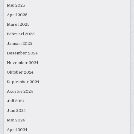
Mei 2025
April 2025
Maret 2025
Februari 2025
Januari 2025
Desember 2024
November 2024
Oktober 2024
September 2024
Agustus 2024
Juli 2024
Juni 2024
Mei 2024
April 2024