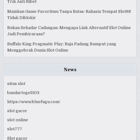
Trik Anti Ribet
Mainkan Game Favoritmu Tanpa Batas: Rahasia Tempat Slot88
Tidak Diblokir
Bukan Sekadar Cadangan: Mengapa Link Alternatif Slot Online
Jadi Pembicaraan?
Buffalo King Pragmatic Play: Raja Padang Rumput yang
Menggebrak Dunia Slot Online
News
situs slot
bandartogel303
https://www.bluefugu.com/
slot gacor
slot online
slot777
Slot gacor