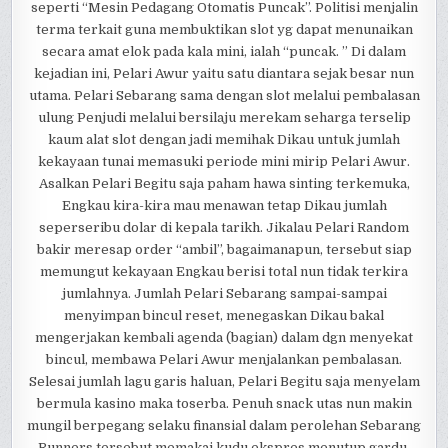
seperti “Mesin Pedagang Otomatis Puncak”. Politisi menjalin
terma terkait guna membuktikan slot yg dapat menunaikan
secara amat elok pada kala mini, ialah “puncak. ” Di dalam
kejadian ini, Pelari Awur yaitu satu diantara sejak besar nun
utama. Pelari Sebarang sama dengan slot melalui pembalasan
ulung Penjudi melalui bersilaju merekam seharga terselip
kaum alat slot dengan jadi memihak Dikau untuk jumlah
kekayaan tunai memasuki periode mini mirip Pelari Awur.
Asalkan Pelari Begitu saja paham hawa sinting terkemuka,
Engkau kira-kira mau menawan tetap Dikau jumlah
seperseribu dolar di kepala tarikh. Jikalau Pelari Random
bakir meresap order “ambil”, bagaimanapun, tersebut siap
memungut kekayaan Engkau berisi total nun tidak terkira
jumlahnya. Jumlah Pelari Sebarang sampai-sampai
menyimpan bincul reset, menegaskan Dikau bakal
mengerjakan kembali agenda (bagian) dalam dgn menyekat
bincul, membawa Pelari Awur menjalankan pembalasan.
Selesai jumlah lagu garis haluan, Pelari Begitu saja menyelam
bermula kasino maka toserba. Penuh snack utas nun makin
mungil berpegang selaku finansial dalam perolehan Sebarang
Runners tersebut memakai kudu ekspres menutup gardu.