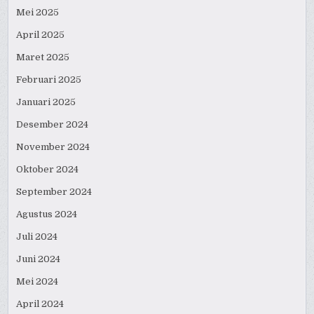
Mei 2025
April 2025
Maret 2025
Februari 2025
Januari 2025
Desember 2024
November 2024
Oktober 2024
September 2024
Agustus 2024
Juli 2024
Juni 2024
Mei 2024
April 2024