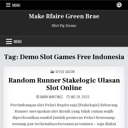
Skip
MENU
to
content
Make Rfaire Green Brae
Slot Pg Demo
MENU
Tag:
Demo Slot Games Free Indonesia
POSTED
SITUS GACOR
IN
Random Runner Stakelogic Ulasan
Slot Online
MARK MARTINEZ
MEI 29, 2023
Pertimbangan slot Pelari Begitu saja (Stakelogic) Sebarang
Runner merupakan slot ikonik yang tidak cuman wajib
diperkenalkan sambil jumlah pemeran Pelari Sewenang-
wenang pas terkenalnya bersama prominen – saja diakui