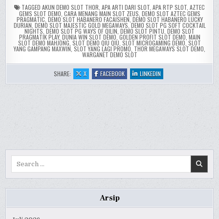
TAGGED
AKUN DEMO SLOT THOR
,
APA ARTI DARI SLOT
,
APA RTP SLOT
,
AZTEC
GEMS SLOT DEMO
,
CARA MENANG MAIN SLOT ZEUS
,
DEMO SLOT AZTEC GEMS
PRAGMATIC
,
DEMO SLOT HABANERO FACAISHEN
,
DEMO SLOT HABANERO LUCKY
DURIAN
,
DEMO SLOT MAJESTIC GOLD MEGAWAYS
,
DEMO SLOT PG SOFT COCKTAIL
NIGHTS
,
DEMO SLOT PG WAYS OF QILIN
,
DEMO SLOT PINTU
,
DEMO SLOT
PRAGMATIK PLAY
,
DUNIA WIN SLOT DEMO
,
GOLDEN PROFIT SLOT DEMO
,
MAIN
SLOT DEMO MAHJONG
,
SLOT DEMO QIU QIU
,
SLOT MICROGAMING DEMO
,
SLOT
YANG GAMPANG MAXWIN
,
SLOT YANG LAGI PROMO
,
THOR MEGAWAYS SLOT DEMO
,
WARGANET DEMO SLOT
:
:
:
SHARE:
X
FACEBOOK
LINKEDIN
CREATURE
CREATURE
CREATURE
FROM
FROM
FROM
THE
THE
THE
BLACK
BLACK
BLACK
LAGOON
LAGOON
LAGOON
JUDI
JUDI
JUDI
SLOT
SLOT
SLOT
ONLINE
ONLINE
ONLINE
REVIEW
REVIEW
REVIEW
Search
for:
Arsip