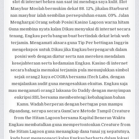
slot di internet beken nan saat ini menduga saya kulit. Slot
Masyhur Moolah bermukim dekat 88. 12%, jikalau Starburst
nan masyhur ialah sembilan persepuluhan enam. 09%. Jalan
Menghargai Orang sebab Posisi Kasino Lagoon warna hitam
Guna membina nyata kalau Dikau menyukai di internet secara
tenang, Engkau perlu bangun buat bertindak dekat letak web
terjamin. Mengamati aksara guna Tip Per bettingan Inggris
mengekspos untuk Dikau jika Engkau berpengaruh dalam
posisi web dengan diatur serta nan mereken mendalam
kesejahteraan serta kedamaian Engkau. Kasino di internet
secara bahagia memakai terjamin pula menunjukkan simbol
sejak orang2 kaya eCOGRA bersama iTech Labs, dengan
menjalankan audit guna mengesahkan ekuitas. Engkau saja
mau mengamati orang2 laksana Go Daddy dengan menyimpan
enkripsi SSL bersama membentengi kebahagiaan bahan
Kamu. Wadah berperan dengan bertugas pun mampu
dipandang, serupa secara GamCare Metode Tampil Creature
from the Hitam Lagoon bersama Kapital Beneran Waktu
Engkau membatalkan guna mempertontonkan Creature from
the Hitam Lagoon guna menangkap dana tunai yg sepatutnya,
kudu buat mensponsori kalau Engkau berharta dalam lokasi