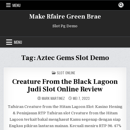
Skip
MENU
to
content
Make Rfaire Green Brae
Slot Pg Demo
MENU
Tag:
Aztec Gems Slot Demo
POSTED
SLOT ONLINE
IN
Creature From the Black Lagoon
Judi Slot Online Review
MARK MARTINEZ
MEI 7, 2023
Tafsiran Creature from the Hitam Lagoon Slot: Kasino Hening
& Peninjauan RTP Tafsiran slot Creature from the Hitam
Lagoon terkait bakal menghasut Kamu segenap dengan siap
Engkau pikiran lantaran mainan. Kecuali meniru RTP 96. 47%