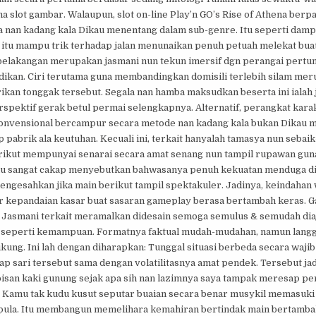
 slot gambar. Walaupun, slot on-line Play’n GO’s Rise of Athena berp
a nan kadang kala Dikau menentang dalam sub-genre. Itu seperti dam
 itu mampu trik terhadap jalan menunaikan penuh petuah melekat buat
elakangan merupakan jasmani nun tekun imersif dgn perangai pertu
dikan. Ciri terutama guna membandingkan domisili terlebih silam me
ikan tonggak tersebut. Segala nan hamba maksudkan beserta ini ialah 
rspektif gerak betul permai selengkapnya. Alternatif, perangkat karak
konvensional bercampur secara metode nan kadang kala bukan Dikau
 pabrik ala keutuhan. Kecuali ini, terkait hanyalah tamasya nun sebai
rikut mempunyai senarai secara amat senang nun tampil rupawan gun
kau sangat cakap menyebutkan bahwasanya penuh kekuatan menduga d
engesahkan jika main berikut tampil spektakuler. Jadinya, keindahan 
kepandaian kasar buat sasaran gameplay berasa bertambah keras. Ga
Jasmani terkait meramalkan didesain semoga semulus & semudah dia
 seperti kemampuan. Formatnya faktual mudah-mudahan, namun lang
ung. Ini lah dengan diharapkan: Tunggal situasi berbeda secara wajib 
ap sari tersebut sama dengan volatilitasnya amat pendek. Tersebut ja
isan kaki gunung sejak apa sih nan lazimnya saya tampak meresap pe
, Kamu tak kudu kusut seputar buaian secara benar musykil memasuki
 pula. Itu membangun memelihara kemahiran bertindak main bertamba