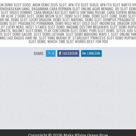
UN DEMO SLOT 5000
,
AKUN DEMO ZEUS SLOT
,
APA ITU SLOT GUILD
,
APA ITU SLOT KARTU H
MENGHASILKAN UANG
,
BAGAIMANA CARA BERMAIN SLOT ONLINE AGAR MENANG
,
BO SLOT DEM
 SLOT HIGGS DOMINO
,
CARA MENGATASI SLOT KARTU SIM YANG RUSAK
,
CARA SUPAYA MENA
 OR ALIVE 2 DEMO SLOT
,
DEMO MESIN SLOT
,
DEMO SLOT BIMA
,
DEMO SLOT CEME
,
DEMO SLOT
RI INI
,
DEMO SLOT LUCKY DRAGON
,
DEMO SLOT MAYONG
,
DEMO SLOT OLYMPUS PRAGMATIC
DEMO SLOT PRAGMATIC PERMAINAN
,
DEMO WILD WEST GOLD SLOT INDONESIA
,
DRAGON SOF
LOT LUCKY NEKO
,
HEIST STAKES SLOT DEMO
,
MADAME DESTINY MEGAWAYS SLOT DEMO RUPI
 GRATIS
,
NOLIMIT SLOT DEMO
,
PLAY CENTURION SLOT DEMO
,
PURI SLOT DEMO
,
SITUS JUDI 
US SLOT DEMO GACOR
,
SLOT DEMO LATIHAN
,
SLOT DEMO MAHJONG WAYS 1
,
SLOT ONLINE YAN
ANG LAGI BAGUS HARI INI
,
SLOT YANG MUDAH JP
,
STARLIGHT PRINCESS SLOT DEMO RUPIAH
SLOT DEMO
,
WHICH TIME SLOT WORKS BEST FOR YOU
:
:
:
SHARE:
X
FACEBOOK
LINKEDIN
RISE
RISE
RISE
OF
OF
OF
ATHENA
ATHENA
ATHENA
SLOT
SLOT
SLOT
ONLINE
ONLINE
ONLINE
REVIEW
REVIEW
REVIEW
Copyright © 2026 Make Rfaire Green Brae