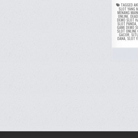
TAGGED
AK
SLOT YANG 
MENANG MAIN
ONLINE
,
DEAD
DEMO SLOT HA
SLOT PANDA
,
GAME DEMO S
SLOT ONLINE
GACOR
,
SIT
DANA
,
SLOT Y