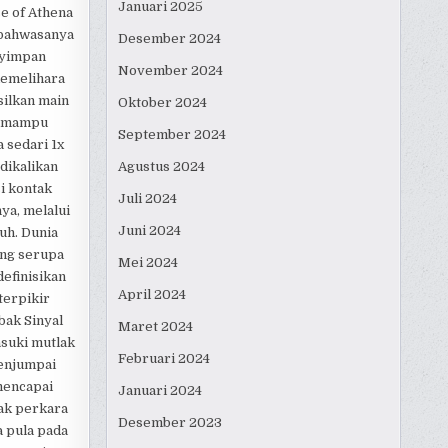
Januari 2025
e of Athena
 bahwasanya
Desember 2024
nyimpan
November 2024
memelihara
silkan main
Oktober 2024
s mampu
September 2024
 sedari 1x
dikalikan
Agustus 2024
i kontak
Juli 2024
ya, melalui
Juni 2024
uh. Dunia
ng serupa
Mei 2024
definisikan
April 2024
terpikir
ak Sinyal
Maret 2024
suki mutlak
Februari 2024
menjumpai
 mencapai
Januari 2024
tak perkara
Desember 2023
 pula pada