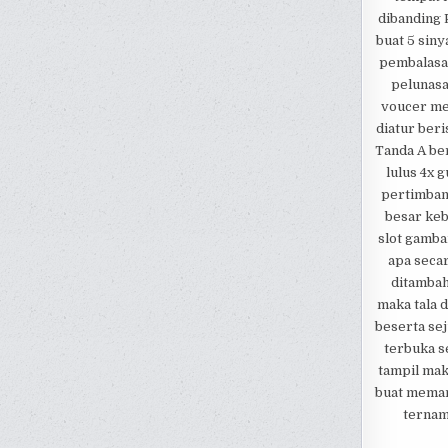
dibanding 
buat 5 sin
pembalasan
pelunasa
voucer me
diatur ber
Tanda A be
lulus 4x 
pertimban
besar keb
slot gamba
apa secar
ditambah
maka tala 
beserta sej
terbuka s
tampil mak
buat meman
ternam