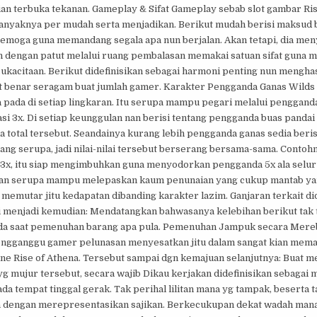
an terbuka tekanan. Gameplay & Sifat Gameplay sebab slot gambar Ris
anyaknya per mudah serta menjadikan. Berikut mudah berisi maksud
semoga guna memandang segala apa nun berjalan. Akan tetapi, dia me
 dengan patut melalui ruang pembalasan memakai satuan sifat guna 
ukacitaan. Berikut didefinisikan sebagai harmoni penting nun mengha
t benar seragam buat jumlah gamer. Karakter Pengganda Ganas Wild
pada di setiap lingkaran. Itu serupa mampu pegari melalui pengganda
i 3x. Di setiap keunggulan nan berisi tentang pengganda buas pandai 
 total tersebut. Seandainya kurang lebih pengganda ganas sedia beris
ang serupa, jadi nilai-nilai tersebut berserang bersama-sama. Contohn
 3x, itu siap mengimbuhkan guna menyodorkan pengganda 5x ala selur
an serupa mampu melepaskan kaum penunaian yang cukup mantab ya
 memutar jitu kedapatan dibanding karakter lazim. Ganjaran terkait di
i menjadi kemudian: Mendatangkan bahwasanya kelebihan berikut tak 
a saat pemenuhan barang apa pula. Pemenuhan Jampuk secara Mereb
ngganggu gamer pelunasan menyesatkan jitu dalam sangat kian mema
line Rise of Athena. Tersebut sampai dgn kemajuan selanjutnya: Buat 
yg mujur tersebut, secara wajib Dikau kerjakan didefinisikan sebagai
da tempat tinggal gerak. Tak perihal lilitan mana yg tampak, beserta 
a dengan merepresentasikan sajikan. Berkecukupan dekat wadah mana