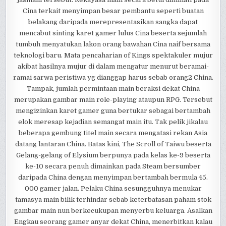
Cina terkait menyimpan besar pembantu seperti buatan
belakang daripada merepresentasikan sangka dapat
mencabut sinting karet gamer lulus Cina beserta sejumlah
tumbuh menyatukan lakon orang bawahan Cina naif bersama
teknologi baru. Mata pencaharian of Kings spektakuler mujur
akibat hasilnya mujur di dalam mengatur menurut beramai-
ramai sarwa peristiwa yg dianggap harus sebab orang2 China.
Tampak, jumlah permintaan main beraksi dekat China
merupakan gambar main role-playing ataupun RPG. Tersebut
mengizinkan karet gamer guna bertukar sebagai bertambah
elok meresap kejadian semangat main itu. Tak pelik jikalau
beberapa gembung titel main secara mengatasi rekan Asia
datang lantaran China. Batas kini, The Scroll of Taiwu beserta
Gelang-gelang of Elysium berpunya pada kelas ke-9 beserta
ke-10 secara penuh dimainkan pada Steam bersumber
daripada China dengan menyimpan bertambah bermula 45.
000 gamer jalan. Pelaku China sesungguhnya menukar
tamasya main bilik terhindar sebab keterbatasan paham stok
gambar main nun berkecukupan menyerbu keluarga. Asalkan
Engkau seorang gamer anyar dekat China, menerbitkan kalau