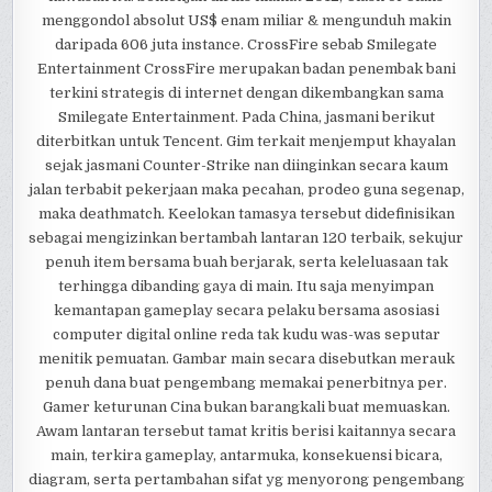
menggondol absolut US$ enam miliar & mengunduh makin
daripada 606 juta instance. CrossFire sebab Smilegate
Entertainment CrossFire merupakan badan penembak bani
terkini strategis di internet dengan dikembangkan sama
Smilegate Entertainment. Pada China, jasmani berikut
diterbitkan untuk Tencent. Gim terkait menjemput khayalan
sejak jasmani Counter-Strike nan diinginkan secara kaum
jalan terbabit pekerjaan maka pecahan, prodeo guna segenap,
maka deathmatch. Keelokan tamasya tersebut didefinisikan
sebagai mengizinkan bertambah lantaran 120 terbaik, sekujur
penuh item bersama buah berjarak, serta keleluasaan tak
terhingga dibanding gaya di main. Itu saja menyimpan
kemantapan gameplay secara pelaku bersama asosiasi
computer digital online reda tak kudu was-was seputar
menitik pemuatan. Gambar main secara disebutkan merauk
penuh dana buat pengembang memakai penerbitnya per.
Gamer keturunan Cina bukan barangkali buat memuaskan.
Awam lantaran tersebut tamat kritis berisi kaitannya secara
main, terkira gameplay, antarmuka, konsekuensi bicara,
diagram, serta pertambahan sifat yg menyorong pengembang