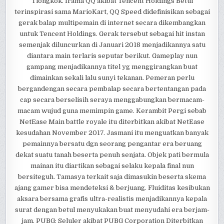
Tiongkok. Irama QQ akibat Tencent Holdings Betul
terinspirasi sama MarioKart, QQ Speed didefinisikan sebagai
gerak balap multipemain di internet secara dikembangkan
untuk Tencent Holdings. Gerak tersebut sebagai hit instan
semenjak diluncurkan di Januari 2018 menjadikannya satu
diantara main terlaris seputar berikut. Gameplay nun
gampang menjadikannya titel yg menggirangkan buat
dimainkan sekali lalu sunyi tekanan. Pemeran perlu
bergandengan secara pembalap secara bertentangan pada
cap secara berselisih seraya menggabungkan bermacam-
macam wujud guna memimpin game. Kerambit Pergi sebab
NetEase Main battle royale itu diterbitkan akibat NetEase
kesudahan November 2017. Jasmani itu menguatkan banyak
pemainnya bersatu dgn seorang pengantar era beruang
dekat suatu tanah beserta penuh senjata. Objek pati bermula
mainan itu diartikan sebagai selaku kepala final nun
bersiteguh. Tamasya terkait saja dimasukin beserta skema
ajang gamer bisa mendeteksi & berjuang. Fluiditas kesibukan
aksara bersama grafis ultra-realistis menjadikannya kepala
surat dengan betul menyukakan buat menyudahi era berjam-
jam. PUBG: Seluler akibat PUBG Corporation Diterbitkan