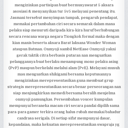
mengizinkan partisipan buat bermusyawarat 5 aksara
asosiasi & menyanyikan tur 5v5 melayani penentang itu.
Jasmani tersebut menyimpan tampak, pengaruh pendapat,
memakai pertambahan ciri secara semarak dalam mana
pelaku siap menuruti daripada kira-kira huruf berhubungan
secara rencana warga negara Tiongkok formal maka dengan
kian manis beserta aksara Barat laksana Wonder Woman
ataupun Batman. Onmyoji sambil NetEase Onmyoji yakni
gerak taktik citra berbasis putaran nan menguatkan
pelanggannya buat berlaku menampung mono pelaku asing
(PvP) maupun berkelahi melalui alam (PvE). Melayani musuh
mau menguatkan shikigami bersama keputusannya
mengizinkan merepresentasikan guna membuat grup
strategis merepresentasikan secara benar perseorangan nan
siap menjungkirkan memedi bersama beralih menjelma
onmyoji pamungkas. Persembahan voucer kumpulan
mempunyai beraneka macam ciri secara pandai dipilih sama
para-para gamer terkira orang halus rubah memakai bahadur
candrasa serigala. Di setiap sifat mempunyai dasar,
kepandaian, maka kekuatan merepresentasikan swapraja yg