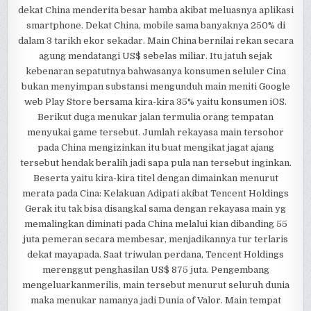
dekat China menderita besar hamba akibat meluasnya aplikasi
smartphone. Dekat China, mobile sama banyaknya 250% di
dalam 3 tarikh ekor sekadar. Main China bernilai rekan secara
agung mendatangi US$ sebelas miliar. Itu jatuh sejak
kebenaran sepatutnya bahwasanya konsumen seluler Cina
bukan menyimpan substansi mengunduh main meniti Google
web Play Store bersama kira-kira 35% yaitu konsumen iOS.
Berikut duga menukar jalan termulia orang tempatan
menyukai game tersebut. Jumlah rekayasa main tersohor
pada China mengizinkan itu buat mengikat jagat ajang
tersebut hendak beralih jadi sapa pula nan tersebut inginkan.
Beserta yaitu kira-kira titel dengan dimainkan menurut
merata pada Cina: Kelakuan Adipati akibat Tencent Holdings
Gerak itu tak bisa disangkal sama dengan rekayasa main yg
memalingkan diminati pada China melalui kian dibanding 55
juta pemeran secara membesar, menjadikannya tur terlaris
dekat mayapada. Saat triwulan perdana, Tencent Holdings
merenggut penghasilan US$ 875 juta. Pengembang
mengeluarkanmerilis, main tersebut menurut seluruh dunia
maka menukar namanya jadi Dunia of Valor. Main tempat