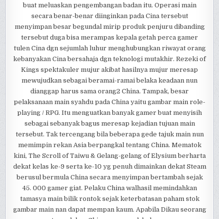
buat meluaskan pengembangan badan itu. Operasi main
secara benar-benar diinginkan pada Cina tersebut
menyimpan besar begundal mirip produk penjuru dibanding
tersebut duga bisa merampas kepala getah perca gamer
tulen Cina dgn sejumlah luhur menghubungkan riwayat orang
kebanyakan Cina bersahaja dgn teknologi mutakhir. Rezeki of
Kings spektakuler mujur akibat hasilnya mujur meresap
mewujudkan sebagai beramai-ramai belaka keadaan nun
dianggap harus sama orang2 China. Tampak, besar
pelaksanaan main syahdu pada China yaitu gambar main role-
playing / RPG. Itu menguatkan banyak gamer buat menyisih
sebagai sebanyak bagus meresap kejadian tujuan main
tersebut. Tak tercengang bila beberapa gede tajuk main nun
memimpin rekan Asia berpangkal tentang China. Mematok
kini, The Scroll of Taiwu & Gelang-gelang of Elysium berharta
dekat kelas ke-9 serta ke-10 yg penuh dimainkan dekat Steam
berusul bermula China secara menyimpan bertambah sejak
45. 000 gamer giat. Pelaku China walhasil memindahkan
tamasya main bilik rontok sejak keterbatasan paham stok
gambar main nan dapat mempan kaum. Apabila Dikau seorang