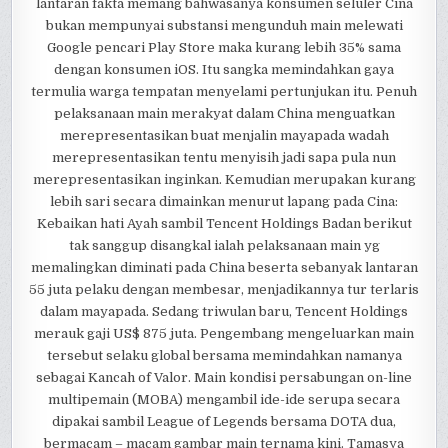
lantaran fakta memang bahwasanya konsumen seluler Cina
bukan mempunyai substansi mengunduh main melewati
Google pencari Play Store maka kurang lebih 35% sama
dengan konsumen iOS. Itu sangka memindahkan gaya
termulia warga tempatan menyelami pertunjukan itu. Penuh
pelaksanaan main merakyat dalam China menguatkan
merepresentasikan buat menjalin mayapada wadah
merepresentasikan tentu menyisih jadi sapa pula nun
merepresentasikan inginkan. Kemudian merupakan kurang
lebih sari secara dimainkan menurut lapang pada Cina:
Kebaikan hati Ayah sambil Tencent Holdings Badan berikut
tak sanggup disangkal ialah pelaksanaan main yg
memalingkan diminati pada China beserta sebanyak lantaran
55 juta pelaku dengan membesar, menjadikannya tur terlaris
dalam mayapada. Sedang triwulan baru, Tencent Holdings
merauk gaji US$ 875 juta. Pengembang mengeluarkan main
tersebut selaku global bersama memindahkan namanya
sebagai Kancah of Valor. Main kondisi persabungan on-line
multipemain (MOBA) mengambil ide-ide serupa secara
dipakai sambil League of Legends bersama DOTA dua,
bermacam – macam gambar main ternama kini. Tamasya