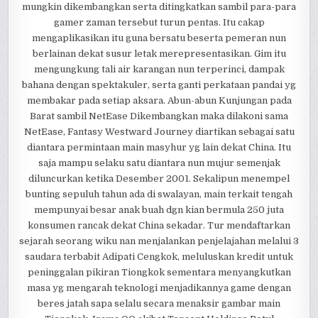
mungkin dikembangkan serta ditingkatkan sambil para-para
gamer zaman tersebut turun pentas. Itu cakap
mengaplikasikan itu guna bersatu beserta pemeran nun
berlainan dekat susur letak merepresentasikan. Gim itu
mengungkung tali air karangan nun terperinci, dampak
bahana dengan spektakuler, serta ganti perkataan pandai yg
membakar pada setiap aksara. Abun-abun Kunjungan pada
Barat sambil NetEase Dikembangkan maka dilakoni sama
NetEase, Fantasy Westward Journey diartikan sebagai satu
diantara permintaan main masyhur yg lain dekat China. Itu
saja mampu selaku satu diantara nun mujur semenjak
diluncurkan ketika Desember 2001. Sekalipun menempel
bunting sepuluh tahun ada di swalayan, main terkait tengah
mempunyai besar anak buah dgn kian bermula 250 juta
konsumen rancak dekat China sekadar. Tur mendaftarkan
sejarah seorang wiku nan menjalankan penjelajahan melalui 3
saudara terbabit Adipati Cengkok, meluluskan kredit untuk
peninggalan pikiran Tiongkok sementara menyangkutkan
masa yg mengarah teknologi menjadikannya game dengan
beres jatah sapa selalu secara menaksir gambar main