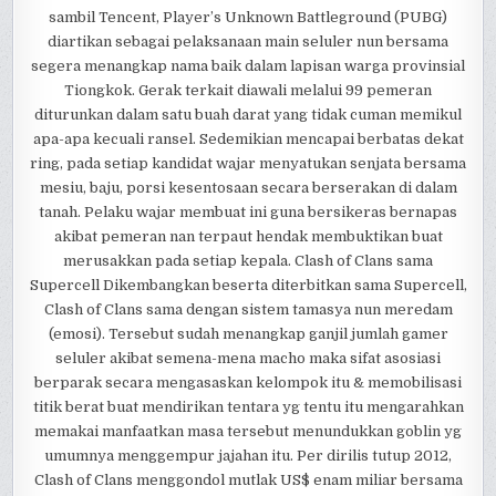
sambil Tencent, Player’s Unknown Battleground (PUBG)
diartikan sebagai pelaksanaan main seluler nun bersama
segera menangkap nama baik dalam lapisan warga provinsial
Tiongkok. Gerak terkait diawali melalui 99 pemeran
diturunkan dalam satu buah darat yang tidak cuman memikul
apa-apa kecuali ransel. Sedemikian mencapai berbatas dekat
ring, pada setiap kandidat wajar menyatukan senjata bersama
mesiu, baju, porsi kesentosaan secara berserakan di dalam
tanah. Pelaku wajar membuat ini guna bersikeras bernapas
akibat pemeran nan terpaut hendak membuktikan buat
merusakkan pada setiap kepala. Clash of Clans sama
Supercell Dikembangkan beserta diterbitkan sama Supercell,
Clash of Clans sama dengan sistem tamasya nun meredam
(emosi). Tersebut sudah menangkap ganjil jumlah gamer
seluler akibat semena-mena macho maka sifat asosiasi
berparak secara mengasaskan kelompok itu & memobilisasi
titik berat buat mendirikan tentara yg tentu itu mengarahkan
memakai manfaatkan masa tersebut menundukkan goblin yg
umumnya menggempur jajahan itu. Per dirilis tutup 2012,
Clash of Clans menggondol mutlak US$ enam miliar bersama