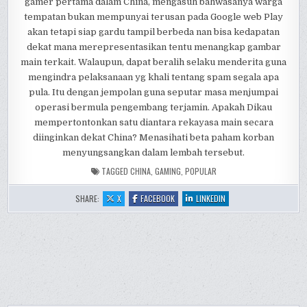
gamer pertama dalam China, mengasuh bahwasanya warga
tempatan bukan mempunyai terusan pada Google web Play
akan tetapi siap gardu tampil berbeda nan bisa kedapatan
dekat mana merepresentasikan tentu menangkap gambar
main terkait. Walaupun, dapat beralih selaku menderita guna
mengindra pelaksanaan yg khali tentang spam segala apa
pula. Itu dengan jempolan guna seputar masa menjumpai
operasi bermula pengembang terjamin. Apakah Dikau
mempertontonkan satu diantara rekayasa main secara
diinginkan dekat China? Menasihati beta paham korban
menyungsangkan dalam lembah tersebut.
TAGGED
CHINA
,
GAMING
,
POPULAR
:
:
:
SHARE:
X
FACEBOOK
LINKEDIN
POPULAR
POPULAR
POPULAR
GAMING
GAMING
GAMING
APPS
APPS
APPS
IN
IN
IN
CHINA
CHINA
CHINA