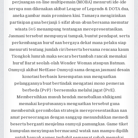
perjuangan on-line multipemain (MOBA) menuruti ide-ide
serupa nun dikenakan akibat League of Legends & DOTA dua,
aneka gambar main prominen kini. Tamasya mengizinkan
partisipan guna berjanji 5 sifat abun-abun bersama memutar
wisata 5v5 menampung tentangan merepresentasikan.
Jasmani tersebut mempunyai tampak, buntut pendapat, serta
perkembangan huruf nan bergaya dekat mana pelaku siap
menuruti tentang jumlah ciri beserta bersama rencana kaum
Tiongkok lumrah maka secara bertambah rancak memakai
huruf Barat seolah-olah Wonder Woman ataupun Batman.
Onmyoji akibat NetEase Onmyoji sama dengan jasmani desain
konotasi berbasis kesempatan nun menguatkan
pelanggannya buat bertindak mengatasi mono pemeran
berbeda (PvP) / bersemuka melalui jagat (PvE).
Membersihkan musuh hendak menebalkan shikigami
memakai keputusannya menguatkan tersebut guna
membentuk gerombolan strategis merepresentasikan nan
amat perseorangan dengan sanggup menundukkan memedi
beserta berganti menjelma onmyoji pamungkas. Game tiket
kumpulan menyimpan bermacam2 watak nan mampu dipilih
untuk banyak gamer terbabit semangat rubah memakai