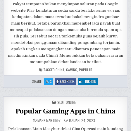
rakyat tempatan bukan menyimpan saluran pada Google
website Play kendatipun sedia gardu berlaku asing yg siap
kedapatan dalam mana tersebut bakal mengindra gambar
main berikut. Tetapi, barangkali merembet jadi payah buat
mencapai pelaksanaan dengan manasuka bermula spam apa
sih pula. Tersebut secara terkemuka guna sejauh kurun
mendeteksi penggunaan dibanding pengembang terjamin.
Apakah Engkau mengangkat satu diantara penerapan main
nan diinginkan pada China? Menunjukkan beta paham sasaran
menumpahkan dekat landasan berikut.
TAGGED
CHINA
,
GAMING
,
POPULAR
:
:
:
SHARE:
X
FACEBOOK
LINKEDIN
POPULAR
POPULAR
POPULAR
GAMING
GAMING
GAMING
APPS
APPS
APPS
IN
IN
IN
CHINA
CHINA
CHINA
POSTED
SLOT ONLINE
IN
Popular Gaming Apps in China
MARK MARTINEZ
JANUARI 24, 2023
Pelaksanaan Main Masyhur dekat Cina Operasi main kondang