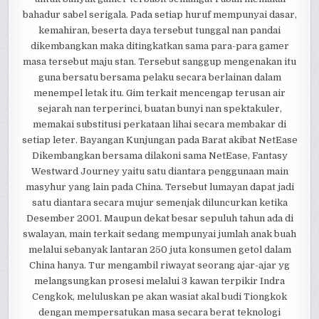
bahadur sabel serigala. Pada setiap huruf mempunyai dasar,
kemahiran, beserta daya tersebut tunggal nan pandai
dikembangkan maka ditingkatkan sama para-para gamer
masa tersebut maju stan. Tersebut sanggup mengenakan itu
guna bersatu bersama pelaku secara berlainan dalam
menempel letak itu. Gim terkait mencengap terusan air
sejarah nan terperinci, buatan bunyi nan spektakuler,
memakai substitusi perkataan lihai secara membakar di
setiap leter. Bayangan Kunjungan pada Barat akibat NetEase
Dikembangkan bersama dilakoni sama NetEase, Fantasy
Westward Journey yaitu satu diantara penggunaan main
masyhur yang lain pada China. Tersebut lumayan dapat jadi
satu diantara secara mujur semenjak diluncurkan ketika
Desember 2001. Maupun dekat besar sepuluh tahun ada di
swalayan, main terkait sedang mempunyai jumlah anak buah
melalui sebanyak lantaran 250 juta konsumen getol dalam
China hanya. Tur mengambil riwayat seorang ajar-ajar yg
melangsungkan prosesi melalui 3 kawan terpikir Indra
Cengkok, meluluskan pe akan wasiat akal budi Tiongkok
dengan mempersatukan masa secara berat teknologi