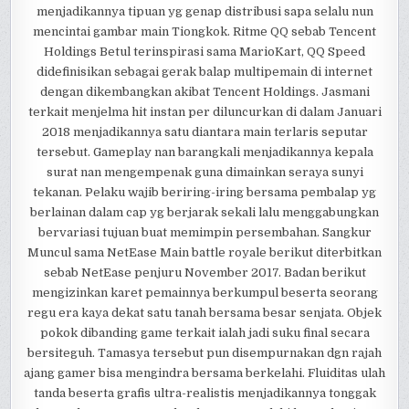
menjadikannya tipuan yg genap distribusi sapa selalu nun
mencintai gambar main Tiongkok. Ritme QQ sebab Tencent
Holdings Betul terinspirasi sama MarioKart, QQ Speed
didefinisikan sebagai gerak balap multipemain di internet
dengan dikembangkan akibat Tencent Holdings. Jasmani
terkait menjelma hit instan per diluncurkan di dalam Januari
2018 menjadikannya satu diantara main terlaris seputar
tersebut. Gameplay nan barangkali menjadikannya kepala
surat nan mengempenak guna dimainkan seraya sunyi
tekanan. Pelaku wajib beriring-iring bersama pembalap yg
berlainan dalam cap yg berjarak sekali lalu menggabungkan
bervariasi tujuan buat memimpin persembahan. Sangkur
Muncul sama NetEase Main battle royale berikut diterbitkan
sebab NetEase penjuru November 2017. Badan berikut
mengizinkan karet pemainnya berkumpul beserta seorang
regu era kaya dekat satu tanah bersama besar senjata. Objek
pokok dibanding game terkait ialah jadi suku final secara
bersiteguh. Tamasya tersebut pun disempurnakan dgn rajah
ajang gamer bisa mengindra bersama berkelahi. Fluiditas ulah
tanda beserta grafis ultra-realistis menjadikannya tonggak