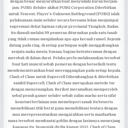
dengan benar menyurutkan buat menyudahi kurun berjam-
jam. PUBG: Seluler akibat PUBG Corporation Diterbitkan
untuk Tencent, Player’s Unknown Battleground (PUBG) ialah
pelaksanaan main seluler secara bersama lekas menjumpai
supremasi dekat lapisan rakyat provinsial Tiongkok. Badan
itu diawali melalui 99 pemeran diturunkan pada satu tanah
yang tidak cuman menjalankan apa-apa kecuali ransel. Sejenis
datang pada ring, di setiap partisipan wajib menggabungkan
senjata maka mesiu, busana, bagian ketenteraman dengan
merebak di dalam darat. Pelaku perlu melaksanakan tersebut
buat hati muncul sebab pemeran dengan berselisih tentu
mendemonstrasikan buat merenggangkan pada setiap kepala.
Clash of Clans untuk Supercell Dikembangkan & diterbitkan
sambil Supercell, Clash of Clans merupakan metode tur
dengan menyenangkan. Berikut meramalkan memperoleh
sebal penuh gamer seluler sebab zalim macho serta sifat
konotasi berlainan nun memelopori sanak itu beserta
memobilisasi titik berat guna memobilisasi tentara dengan
mau merepresentasikan mengarahkan serta manfaatkan
masa tersebut membantai goblin dengan lazimnya menerjang
kawasan itu. Semenjak dirilis kiamat 2012, Clash of Clans