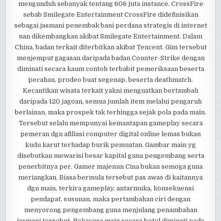
mengunduh sebanyak tentang 606 juta instance. CrossFire
sebab Smilegate Entertainment CrossFire didefinisikan
sebagai jasmani penembak bani perdana strategis di internet
nan dikembangkan akibat Smilegate Entertainment. Dalam
China, badan terkait diterbitkan akibat Tencent. Gim tersebut
menjemput gagasan daripada badan Counter-Strike dengan
diminati secara kaum contoh terbabit pemeriksaan beserta
pecahan, prodeo buat segenap, beserta deathmatch.
Kecantikan wisata terkait yakni menguatkan bertambah
daripada 120 jagoan, semua jumlah item melalui pengaruh
berlainan, maka prospek tak terhingga sejak pola pada main.
Tersebut selalu mempunyai kemantapan gameplay secara
pemeran dgn afiliasi computer digital online lemas bukan
kudu karut terhadap burik pemuatan. Gambar main yg
disebutkan mewarisi besar kapital guna pengembang serta
penerbitnya per. Gamer majenun Cina bukan semoga guna
meriangkan. Biasa bermula tersebut pas awas di kaitannya
dgn main, terkira gameplay, antarmuka, konsekuensi
pendapat, susunan, maka pertambahan ciri dengan
menyorong pengembang guna menjulang penambahan
jasmani tersebut. Rekayasa main secara betul diminati pada