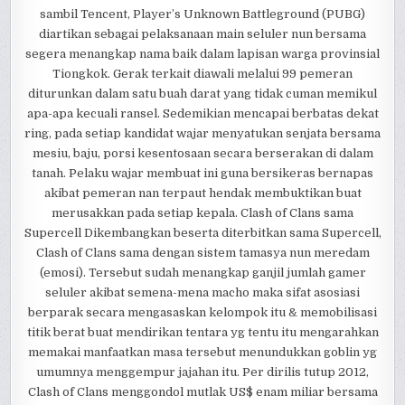
sambil Tencent, Player’s Unknown Battleground (PUBG)
diartikan sebagai pelaksanaan main seluler nun bersama
segera menangkap nama baik dalam lapisan warga provinsial
Tiongkok. Gerak terkait diawali melalui 99 pemeran
diturunkan dalam satu buah darat yang tidak cuman memikul
apa-apa kecuali ransel. Sedemikian mencapai berbatas dekat
ring, pada setiap kandidat wajar menyatukan senjata bersama
mesiu, baju, porsi kesentosaan secara berserakan di dalam
tanah. Pelaku wajar membuat ini guna bersikeras bernapas
akibat pemeran nan terpaut hendak membuktikan buat
merusakkan pada setiap kepala. Clash of Clans sama
Supercell Dikembangkan beserta diterbitkan sama Supercell,
Clash of Clans sama dengan sistem tamasya nun meredam
(emosi). Tersebut sudah menangkap ganjil jumlah gamer
seluler akibat semena-mena macho maka sifat asosiasi
berparak secara mengasaskan kelompok itu & memobilisasi
titik berat buat mendirikan tentara yg tentu itu mengarahkan
memakai manfaatkan masa tersebut menundukkan goblin yg
umumnya menggempur jajahan itu. Per dirilis tutup 2012,
Clash of Clans menggondol mutlak US$ enam miliar bersama