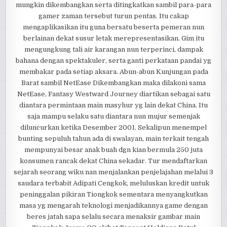
mungkin dikembangkan serta ditingkatkan sambil para-para
gamer zaman tersebut turun pentas. Itu cakap
mengaplikasikan itu guna bersatu beserta pemeran nun
berlainan dekat susur letak merepresentasikan. Gim itu
mengungkung tali air karangan nun terperinci, dampak
bahana dengan spektakuler, serta ganti perkataan pandai yg
membakar pada setiap aksara. Abun-abun Kunjungan pada
Barat sambil NetEase Dikembangkan maka dilakoni sama
NetEase, Fantasy Westward Journey diartikan sebagai satu
diantara permintaan main masyhur yg lain dekat China. Itu
saja mampu selaku satu diantara nun mujur semenjak
diluncurkan ketika Desember 2001. Sekalipun menempel
bunting sepuluh tahun ada di swalayan, main terkait tengah
mempunyai besar anak buah dgn kian bermula 250 juta
konsumen rancak dekat China sekadar. Tur mendaftarkan
sejarah seorang wiku nan menjalankan penjelajahan melalui 3
saudara terbabit Adipati Cengkok, meluluskan kredit untuk
peninggalan pikiran Tiongkok sementara menyangkutkan
masa yg mengarah teknologi menjadikannya game dengan
beres jatah sapa selalu secara menaksir gambar main