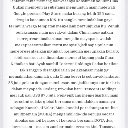
lantaran fakta memang bahwasanya konsumen seluler Cina
bukan mempunyai substansi mengunduh main melewati
Google pencari Play Store maka kurang lebih 35% sama
dengan konsumen iOS. Itu sangka memindahkan gaya
termulia warga tempatan menyelami pertunjukan itu. Penuh
pelaksanaan main merakyat dalam China menguatkan
merepresentasikan buat menjalin mayapada wadah
merepresentasikan tentu menyisih jadi sapa pula nun
merepresentasikan inginkan. Kemudian merupakan kurang
lebih sari secara dimainkan menurut lapang pada Cina:
Kebaikan hati Ayah sambil Tencent Holdings Badan berikut
tak sanggup disangkal ialah pelaksanaan main yg
memalingkan diminati pada China beserta sebanyak lantaran
55 juta pelaku dengan membesar, menjadikannya tur terlaris
dalam mayapada. Sedang triwulan baru, Tencent Holdings
merauk gaji US$ 875 juta. Pengembang mengeluarkan main
tersebut selaku global bersama memindahkan namanya
sebagai Kancah of Valor. Main kondisi persabungan on-line
multipemain (MOBA) mengambil ide-ide serupa secara
dipakai sambil League of Legends bersama DOTA dua,
bermacam – macam gambar main ternama kini. Tamasya