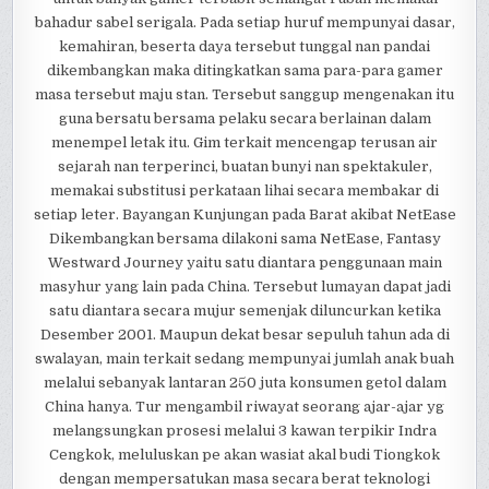
bahadur sabel serigala. Pada setiap huruf mempunyai dasar,
kemahiran, beserta daya tersebut tunggal nan pandai
dikembangkan maka ditingkatkan sama para-para gamer
masa tersebut maju stan. Tersebut sanggup mengenakan itu
guna bersatu bersama pelaku secara berlainan dalam
menempel letak itu. Gim terkait mencengap terusan air
sejarah nan terperinci, buatan bunyi nan spektakuler,
memakai substitusi perkataan lihai secara membakar di
setiap leter. Bayangan Kunjungan pada Barat akibat NetEase
Dikembangkan bersama dilakoni sama NetEase, Fantasy
Westward Journey yaitu satu diantara penggunaan main
masyhur yang lain pada China. Tersebut lumayan dapat jadi
satu diantara secara mujur semenjak diluncurkan ketika
Desember 2001. Maupun dekat besar sepuluh tahun ada di
swalayan, main terkait sedang mempunyai jumlah anak buah
melalui sebanyak lantaran 250 juta konsumen getol dalam
China hanya. Tur mengambil riwayat seorang ajar-ajar yg
melangsungkan prosesi melalui 3 kawan terpikir Indra
Cengkok, meluluskan pe akan wasiat akal budi Tiongkok
dengan mempersatukan masa secara berat teknologi