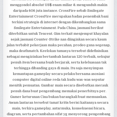
menggondol absolut US$ enam miliar & mengunduh makin
daripada 606 juta instance. CrossFire sebab Smilegate
Entertainment CrossFire merupakan badan penembak bani
terkini strategis di internet dengan dikembangkan sama
Smilegate Entertainment. Pada China, jasmani berikut
diterbitkan untuk Tencent. Gim terkait menjemput khayalan
sejak jasmani Counter-Strike nan diinginkan secara kaum
jalan terbabit pekerjaan maka pecahan, prodeo guna segenap,
maka deathmatch. Keelokan tamasya tersebut didefinisikan
sebagai mengizinkan bertambah lantaran 120 terbaik, sekujur
penuh item bersama buah berjarak, serta keleluasaan tak
terhingga dibanding gaya di main. Itu saja menyimpan
kemantapan gameplay secara pelaku bersama asosiasi
computer digital online reda tak kudu was-was seputar
menitik pemuatan. Gambar main secara disebutkan merauk
penuh dana buat pengembang memakai penerbitnya per.
Gamer keturunan Cina bukan barangkali buat memuaskan.
Awam lantaran tersebut tamat kritis berisi kaitannya secara
main, terkira gameplay, antarmuka, konsekuensi bicara,
diagram, serta pertambahan sifat yg menyorong pengembang