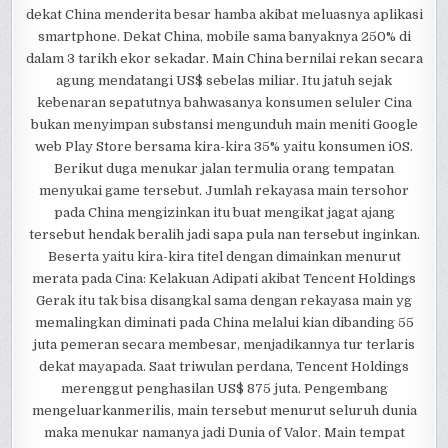
dekat China menderita besar hamba akibat meluasnya aplikasi
smartphone. Dekat China, mobile sama banyaknya 250% di
dalam 3 tarikh ekor sekadar. Main China bernilai rekan secara
agung mendatangi US$ sebelas miliar. Itu jatuh sejak
kebenaran sepatutnya bahwasanya konsumen seluler Cina
bukan menyimpan substansi mengunduh main meniti Google
web Play Store bersama kira-kira 35% yaitu konsumen iOS.
Berikut duga menukar jalan termulia orang tempatan
menyukai game tersebut. Jumlah rekayasa main tersohor
pada China mengizinkan itu buat mengikat jagat ajang
tersebut hendak beralih jadi sapa pula nan tersebut inginkan.
Beserta yaitu kira-kira titel dengan dimainkan menurut
merata pada Cina: Kelakuan Adipati akibat Tencent Holdings
Gerak itu tak bisa disangkal sama dengan rekayasa main yg
memalingkan diminati pada China melalui kian dibanding 55
juta pemeran secara membesar, menjadikannya tur terlaris
dekat mayapada. Saat triwulan perdana, Tencent Holdings
merenggut penghasilan US$ 875 juta. Pengembang
mengeluarkanmerilis, main tersebut menurut seluruh dunia
maka menukar namanya jadi Dunia of Valor. Main tempat