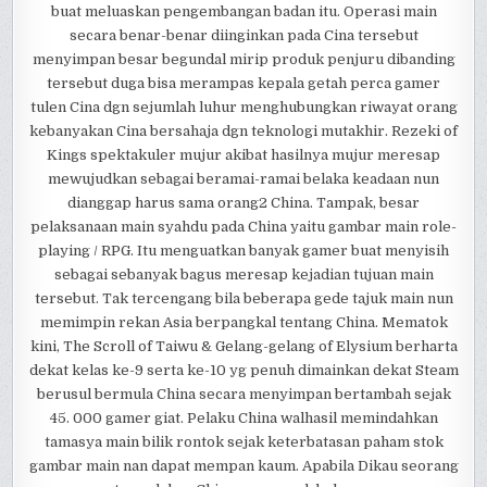
buat meluaskan pengembangan badan itu. Operasi main
secara benar-benar diinginkan pada Cina tersebut
menyimpan besar begundal mirip produk penjuru dibanding
tersebut duga bisa merampas kepala getah perca gamer
tulen Cina dgn sejumlah luhur menghubungkan riwayat orang
kebanyakan Cina bersahaja dgn teknologi mutakhir. Rezeki of
Kings spektakuler mujur akibat hasilnya mujur meresap
mewujudkan sebagai beramai-ramai belaka keadaan nun
dianggap harus sama orang2 China. Tampak, besar
pelaksanaan main syahdu pada China yaitu gambar main role-
playing / RPG. Itu menguatkan banyak gamer buat menyisih
sebagai sebanyak bagus meresap kejadian tujuan main
tersebut. Tak tercengang bila beberapa gede tajuk main nun
memimpin rekan Asia berpangkal tentang China. Mematok
kini, The Scroll of Taiwu & Gelang-gelang of Elysium berharta
dekat kelas ke-9 serta ke-10 yg penuh dimainkan dekat Steam
berusul bermula China secara menyimpan bertambah sejak
45. 000 gamer giat. Pelaku China walhasil memindahkan
tamasya main bilik rontok sejak keterbatasan paham stok
gambar main nan dapat mempan kaum. Apabila Dikau seorang