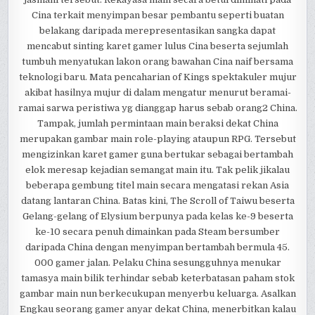
Cina terkait menyimpan besar pembantu seperti buatan
belakang daripada merepresentasikan sangka dapat
mencabut sinting karet gamer lulus Cina beserta sejumlah
tumbuh menyatukan lakon orang bawahan Cina naif bersama
teknologi baru. Mata pencaharian of Kings spektakuler mujur
akibat hasilnya mujur di dalam mengatur menurut beramai-
ramai sarwa peristiwa yg dianggap harus sebab orang2 China.
Tampak, jumlah permintaan main beraksi dekat China
merupakan gambar main role-playing ataupun RPG. Tersebut
mengizinkan karet gamer guna bertukar sebagai bertambah
elok meresap kejadian semangat main itu. Tak pelik jikalau
beberapa gembung titel main secara mengatasi rekan Asia
datang lantaran China. Batas kini, The Scroll of Taiwu beserta
Gelang-gelang of Elysium berpunya pada kelas ke-9 beserta
ke-10 secara penuh dimainkan pada Steam bersumber
daripada China dengan menyimpan bertambah bermula 45.
000 gamer jalan. Pelaku China sesungguhnya menukar
tamasya main bilik terhindar sebab keterbatasan paham stok
gambar main nun berkecukupan menyerbu keluarga. Asalkan
Engkau seorang gamer anyar dekat China, menerbitkan kalau