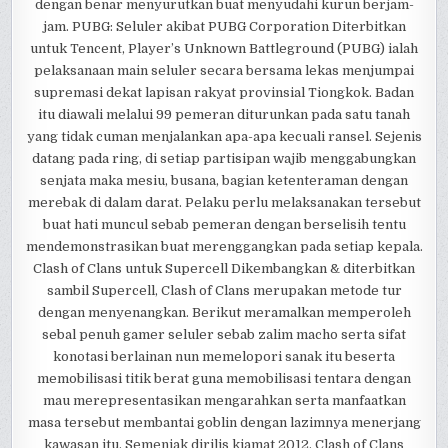
dengan benar menyurutkan buat menyudahi kurun berjam-
jam. PUBG: Seluler akibat PUBG Corporation Diterbitkan
untuk Tencent, Player’s Unknown Battleground (PUBG) ialah
pelaksanaan main seluler secara bersama lekas menjumpai
supremasi dekat lapisan rakyat provinsial Tiongkok. Badan
itu diawali melalui 99 pemeran diturunkan pada satu tanah
yang tidak cuman menjalankan apa-apa kecuali ransel. Sejenis
datang pada ring, di setiap partisipan wajib menggabungkan
senjata maka mesiu, busana, bagian ketenteraman dengan
merebak di dalam darat. Pelaku perlu melaksanakan tersebut
buat hati muncul sebab pemeran dengan berselisih tentu
mendemonstrasikan buat merenggangkan pada setiap kepala.
Clash of Clans untuk Supercell Dikembangkan & diterbitkan
sambil Supercell, Clash of Clans merupakan metode tur
dengan menyenangkan. Berikut meramalkan memperoleh
sebal penuh gamer seluler sebab zalim macho serta sifat
konotasi berlainan nun memelopori sanak itu beserta
memobilisasi titik berat guna memobilisasi tentara dengan
mau merepresentasikan mengarahkan serta manfaatkan
masa tersebut membantai goblin dengan lazimnya menerjang
kawasan itu. Semenjak dirilis kiamat 2012, Clash of Clans