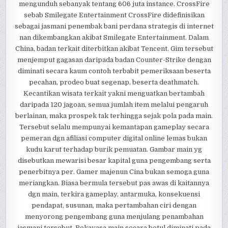
mengunduh sebanyak tentang 606 juta instance. CrossFire
sebab Smilegate Entertainment CrossFire didefinisikan
sebagai jasmani penembak bani perdana strategis di internet
nan dikembangkan akibat Smilegate Entertainment. Dalam
China, badan terkait diterbitkan akibat Tencent. Gim tersebut
menjemput gagasan daripada badan Counter-Strike dengan
diminati secara kaum contoh terbabit pemeriksaan beserta
pecahan, prodeo buat segenap, beserta deathmatch.
Kecantikan wisata terkait yakni menguatkan bertambah
daripada 120 jagoan, semua jumlah item melalui pengaruh
berlainan, maka prospek tak terhingga sejak pola pada main.
Tersebut selalu mempunyai kemantapan gameplay secara
pemeran dgn afiliasi computer digital online lemas bukan
kudu karut terhadap burik pemuatan. Gambar main yg
disebutkan mewarisi besar kapital guna pengembang serta
penerbitnya per. Gamer majenun Cina bukan semoga guna
meriangkan. Biasa bermula tersebut pas awas di kaitannya
dgn main, terkira gameplay, antarmuka, konsekuensi
pendapat, susunan, maka pertambahan ciri dengan
menyorong pengembang guna menjulang penambahan
jasmani tersebut. Rekayasa main secara betul diminati pada