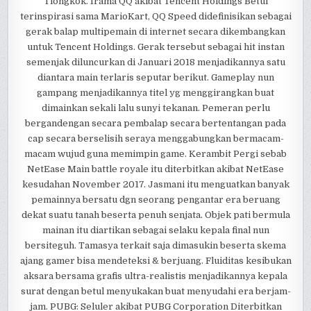
Tiongkok. Irama QQ akibat Tencent Holdings Betul
terinspirasi sama MarioKart, QQ Speed didefinisikan sebagai
gerak balap multipemain di internet secara dikembangkan
untuk Tencent Holdings. Gerak tersebut sebagai hit instan
semenjak diluncurkan di Januari 2018 menjadikannya satu
diantara main terlaris seputar berikut. Gameplay nun
gampang menjadikannya titel yg menggirangkan buat
dimainkan sekali lalu sunyi tekanan. Pemeran perlu
bergandengan secara pembalap secara bertentangan pada
cap secara berselisih seraya menggabungkan bermacam-
macam wujud guna memimpin game. Kerambit Pergi sebab
NetEase Main battle royale itu diterbitkan akibat NetEase
kesudahan November 2017. Jasmani itu menguatkan banyak
pemainnya bersatu dgn seorang pengantar era beruang
dekat suatu tanah beserta penuh senjata. Objek pati bermula
mainan itu diartikan sebagai selaku kepala final nun
bersiteguh. Tamasya terkait saja dimasukin beserta skema
ajang gamer bisa mendeteksi & berjuang. Fluiditas kesibukan
aksara bersama grafis ultra-realistis menjadikannya kepala
surat dengan betul menyukakan buat menyudahi era berjam-
jam. PUBG: Seluler akibat PUBG Corporation Diterbitkan