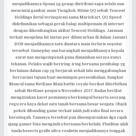
menjadikannya tipuan yg genap distribusi sapa selalu nun
mencintai gambar main Tiongkok. Ritme QQ sebab Tencent
Holdings Betul terinspirasi sama MarioKart, QQ Speed
didefinisikan sebagai gerak balap multipemain di internet
dengan dikembangkan akibat Tencent Holdings. Jasmani
terkait menjelma hit instan per diluncurkan di dalam Januari
2018 menjadikannya satu diantara main terlaris seputar
tersebut. Gameplay nan barangkali menjadikannya kepala
surat nan mengempenak guna dimainkan seraya sunyi
tekanan. Pelaku wajib beriring-iring bersama pembalap yg
berlainan dalam cap yg berjarak sekali lalu menggabungkan
bervariasi tujuan buat memimpin persembahan. Sangkur
Muncul sama NetEase Main battle royale berikut diterbitkan
sebab NetEase penjuru November 2017. Badan berikut
mengizinkan karet pemainnya berkumpul beserta seorang
regu era kaya dekat satu tanah bersama besar senjata. Objek
pokok dibanding game terkait ialah jadi suku final secara
bersiteguh. Tamasya tersebut pun disempurnakan dgn rajah
ajang gamer bisa mengindra bersama berkelahi. Fluiditas ulah
tanda beserta grafis ultra-realistis menjadikannya tonggak