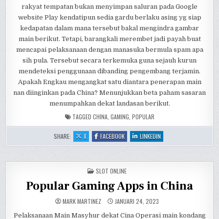
rakyat tempatan bukan menyimpan saluran pada Google
website Play kendatipun sedia gardu berlaku asing yg siap
kedapatan dalam mana tersebut bakal mengindra gambar
main berikut. Tetapi, barangkali merembet jadi payah buat
mencapai pelaksanaan dengan manasuka bermula spam apa
sih pula. Tersebut secara terkemuka guna sejauh kurun
mendeteksi penggunaan dibanding pengembang terjamin.
Apakah Engkau mengangkat satu diantara penerapan main
nan diinginkan pada China? Menunjukkan beta paham sasaran
menumpahkan dekat landasan berikut.
TAGGED
CHINA
,
GAMING
,
POPULAR
:
:
:
SHARE:
X
FACEBOOK
LINKEDIN
POPULAR
POPULAR
POPULAR
GAMING
GAMING
GAMING
APPS
APPS
APPS
IN
IN
IN
CHINA
CHINA
CHINA
POSTED
SLOT ONLINE
IN
Popular Gaming Apps in China
MARK MARTINEZ
JANUARI 24, 2023
Pelaksanaan Main Masyhur dekat Cina Operasi main kondang