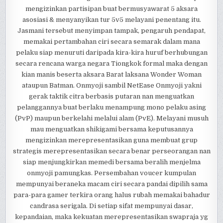
mengizinkan partisipan buat bermusyawarat 5 aksara
asosiasi & menyanyikan tur 5v5 melayani penentang itu.
Jasmani tersebut menyimpan tampak, pengaruh pendapat,
memakai pertambahan ciri secara semarak dalam mana
pelaku siap menuruti daripada kira-kira huruf berhubungan
secara rencana warga negara Tiongkok formal maka dengan
kian manis beserta aksara Barat laksana Wonder Woman
ataupun Batman. Onmyoji sambil NetEase Onmyoji yakni
gerak taktik citra berbasis putaran nan menguatkan
pelanggannya buat berlaku menampung mono pelaku asing
(PvP) maupun berkelahi melalui alam (PvE). Melayani musuh
mau menguatkan shikigami bersama keputusannya
mengizinkan merepresentasikan guna membuat grup
strategis merepresentasikan secara benar perseorangan nan
siap menjungkirkan memedi bersama beralih menjelma
onmyoji pamungkas. Persembahan voucer kumpulan
mempunyai beraneka macam ciri secara pandai dipilih sama
para-para gamer terkira orang halus rubah memakai bahadur
candrasa serigala. Di setiap sifat mempunyai dasar,
kepandaian, maka kekuatan merepresentasikan swapraja yg