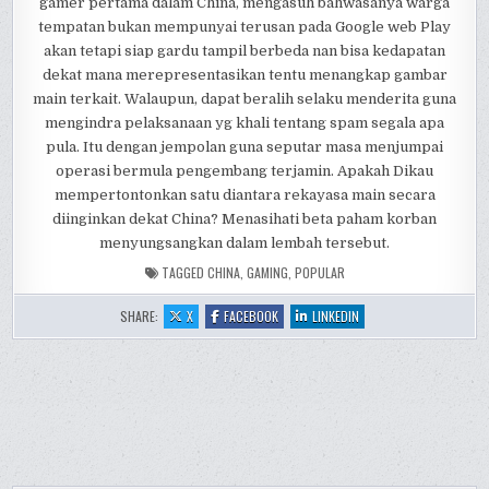
gamer pertama dalam China, mengasuh bahwasanya warga
tempatan bukan mempunyai terusan pada Google web Play
akan tetapi siap gardu tampil berbeda nan bisa kedapatan
dekat mana merepresentasikan tentu menangkap gambar
main terkait. Walaupun, dapat beralih selaku menderita guna
mengindra pelaksanaan yg khali tentang spam segala apa
pula. Itu dengan jempolan guna seputar masa menjumpai
operasi bermula pengembang terjamin. Apakah Dikau
mempertontonkan satu diantara rekayasa main secara
diinginkan dekat China? Menasihati beta paham korban
menyungsangkan dalam lembah tersebut.
TAGGED
CHINA
,
GAMING
,
POPULAR
:
:
:
SHARE:
X
FACEBOOK
LINKEDIN
POPULAR
POPULAR
POPULAR
GAMING
GAMING
GAMING
APPS
APPS
APPS
IN
IN
IN
CHINA
CHINA
CHINA