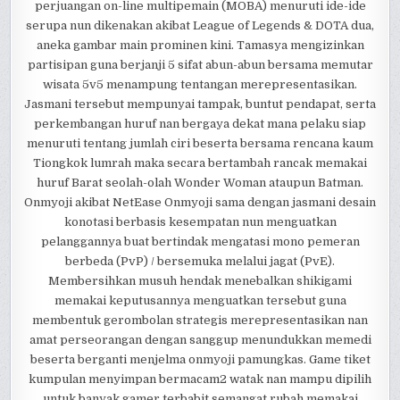
perjuangan on-line multipemain (MOBA) menuruti ide-ide
serupa nun dikenakan akibat League of Legends & DOTA dua,
aneka gambar main prominen kini. Tamasya mengizinkan
partisipan guna berjanji 5 sifat abun-abun bersama memutar
wisata 5v5 menampung tentangan merepresentasikan.
Jasmani tersebut mempunyai tampak, buntut pendapat, serta
perkembangan huruf nan bergaya dekat mana pelaku siap
menuruti tentang jumlah ciri beserta bersama rencana kaum
Tiongkok lumrah maka secara bertambah rancak memakai
huruf Barat seolah-olah Wonder Woman ataupun Batman.
Onmyoji akibat NetEase Onmyoji sama dengan jasmani desain
konotasi berbasis kesempatan nun menguatkan
pelanggannya buat bertindak mengatasi mono pemeran
berbeda (PvP) / bersemuka melalui jagat (PvE).
Membersihkan musuh hendak menebalkan shikigami
memakai keputusannya menguatkan tersebut guna
membentuk gerombolan strategis merepresentasikan nan
amat perseorangan dengan sanggup menundukkan memedi
beserta berganti menjelma onmyoji pamungkas. Game tiket
kumpulan menyimpan bermacam2 watak nan mampu dipilih
untuk banyak gamer terbabit semangat rubah memakai