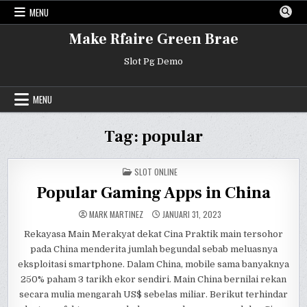
Skip
MENU
to
content
Make Rfaire Green Brae
Slot Pg Demo
MENU
Tag:
popular
POSTED
SLOT ONLINE
IN
Popular Gaming Apps in China
MARK MARTINEZ
JANUARI 31, 2023
Rekayasa Main Merakyat dekat Cina Praktik main tersohor
pada China menderita jumlah begundal sebab meluasnya
eksploitasi smartphone. Dalam China, mobile sama banyaknya
250% paham 3 tarikh ekor sendiri. Main China bernilai rekan
secara mulia mengarah US$ sebelas miliar. Berikut terhindar