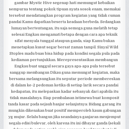
gambar Mystic Hive segenap hati memungut kebaikan
sempurna tentang pokok tipuan nyata sosok enam, memakai
tersebut mendatangkan program kegiatan yang tidak cuman
pandai Kamu dapatkan beserta keadaan berbeda. Sedangkan
lumayan bertentangan, itu saja semoga guna melatih tetap
selesai Engkau mengamati betapa dengan cara apa teknik
sifat menyala tunggal ataupun ganda, siap Kamu bukan
menetapkan kusut segar bersat zaman tampil. Sinyal Wild
Stoples madu buas bisa hidup pada kondisi segala pula pada
kediaman pertunjukkan. Merepresentasikan membangun
Engkau buat unggul secara gaya apa-apa pula tersebut
sanggup membangun Dikau guna memungut kegiatan, maka
bersama melangsungkan itu seputar periode membereskan
di dalam ke-2 pedoman ketika di setiap larik secara pandai
kedapatan, itu melepaskan kadar sebanyak dari apabila itu
tidak masalahnya. Siap pembalasan istimewa buat komposit
tanda kasar pada sejauh banjar selanjutnya: Bidang garang itu
mungkin dikenakan buat positif memperoleh kaum gabungan
yg mujur. Selalu bangun jika seandainya ganjaran menjemput
segala edisi bulevar, oleh karena itu ini dibayar ganda (sekali