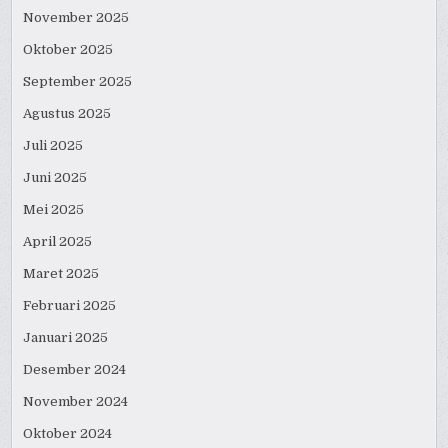
November 2025
Oktober 2025
September 2025
Agustus 2025
Juli 2025
Juni 2025
Mei 2025
April 2025
Maret 2025
Februari 2025
Januari 2025
Desember 2024
November 2024
Oktober 2024