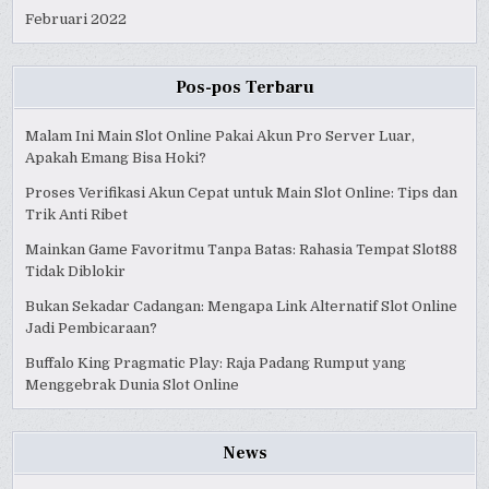
Februari 2022
Pos-pos Terbaru
Malam Ini Main Slot Online Pakai Akun Pro Server Luar,
Apakah Emang Bisa Hoki?
Proses Verifikasi Akun Cepat untuk Main Slot Online: Tips dan
Trik Anti Ribet
Mainkan Game Favoritmu Tanpa Batas: Rahasia Tempat Slot88
Tidak Diblokir
Bukan Sekadar Cadangan: Mengapa Link Alternatif Slot Online
Jadi Pembicaraan?
Buffalo King Pragmatic Play: Raja Padang Rumput yang
Menggebrak Dunia Slot Online
News