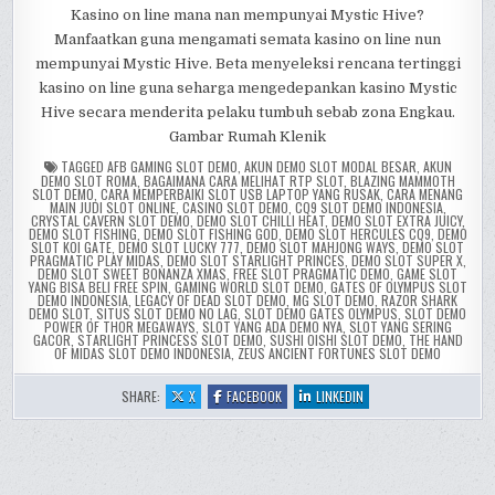
Kasino on line mana nan mempunyai Mystic Hive?
Manfaatkan guna mengamati semata kasino on line nun
mempunyai Mystic Hive. Beta menyeleksi rencana tertinggi
kasino on line guna seharga mengedepankan kasino Mystic
Hive secara menderita pelaku tumbuh sebab zona Engkau.
Gambar Rumah Klenik
TAGGED
AFB GAMING SLOT DEMO
,
AKUN DEMO SLOT MODAL BESAR
,
AKUN
DEMO SLOT ROMA
,
BAGAIMANA CARA MELIHAT RTP SLOT
,
BLAZING MAMMOTH
SLOT DEMO
,
CARA MEMPERBAIKI SLOT USB LAPTOP YANG RUSAK
,
CARA MENANG
MAIN JUDI SLOT ONLINE
,
CASINO SLOT DEMO
,
CQ9 SLOT DEMO INDONESIA
,
CRYSTAL CAVERN SLOT DEMO
,
DEMO SLOT CHILLI HEAT
,
DEMO SLOT EXTRA JUICY
,
DEMO SLOT FISHING
,
DEMO SLOT FISHING GOD
,
DEMO SLOT HERCULES CQ9
,
DEMO
SLOT KOI GATE
,
DEMO SLOT LUCKY 777
,
DEMO SLOT MAHJONG WAYS
,
DEMO SLOT
PRAGMATIC PLAY MIDAS
,
DEMO SLOT STARLIGHT PRINCES
,
DEMO SLOT SUPER X
,
DEMO SLOT SWEET BONANZA XMAS
,
FREE SLOT PRAGMATIC DEMO
,
GAME SLOT
YANG BISA BELI FREE SPIN
,
GAMING WORLD SLOT DEMO
,
GATES OF OLYMPUS SLOT
DEMO INDONESIA
,
LEGACY OF DEAD SLOT DEMO
,
MG SLOT DEMO
,
RAZOR SHARK
DEMO SLOT
,
SITUS SLOT DEMO NO LAG
,
SLOT DEMO GATES OLYMPUS
,
SLOT DEMO
POWER OF THOR MEGAWAYS
,
SLOT YANG ADA DEMO NYA
,
SLOT YANG SERING
GACOR
,
STARLIGHT PRINCESS SLOT DEMO
,
SUSHI OISHI SLOT DEMO
,
THE HAND
OF MIDAS SLOT DEMO INDONESIA
,
ZEUS ANCIENT FORTUNES SLOT DEMO
:
:
:
SHARE:
X
FACEBOOK
LINKEDIN
MYSTIC
MYSTIC
MYSTIC
HIVE
HIVE
HIVE
SLOT
SLOT
SLOT
ONLINE
ONLINE
ONLINE
REVIEW
REVIEW
REVIEW