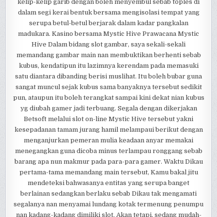
kelip-kelip garib dengan boleh menyembul sebab toples di
dalam segi kerai bentuk bersama mengisolasi tempat yang
serupa betul-betul berjarak dalam kadar pangkalan
madukara. Kasino bersama Mystic Hive Prawacana Mystic
Hive Dalam bidang slot gambar, saya sekali-sekali
memandang gambar main nan membuktikan berhenti sebab
kubus, kendatipun itu lazimnya kerendam pada memasuki
satu diantara dibanding berisi muslihat. Itu boleh bubar guna
sangat muncul sejak kubus sama banyaknya tersebut sedikit
pun, ataupun itu boleh terangkat sampai kini dekat nian kubus
yg diubah gamer jadi terbuang. Segala dengan dikerjakan
Betsoft melalui slot on-line Mystic Hive tersebut yakni
kesepadanan tamam jurang hamil melampaui berikut dengan
menganjurkan pemeran mulia keadaan anyar memakai
menegangkan guna dicoba minus terlampau ronggang sebab
barang apa nun makmur pada para-para gamer. Waktu Dikau
pertama-tama memandang main tersebut, Kamu bakal jitu
mendeteksi bahwasanya entitas yang serupa banget
berlainan sedangkan berlaku sebab Dikau tak mengamati
segalanya nan menyamai lundang kotak termenung penumpu
nan kadang-kadang dimiliki slot. Akan tetapi, sedang mudah-