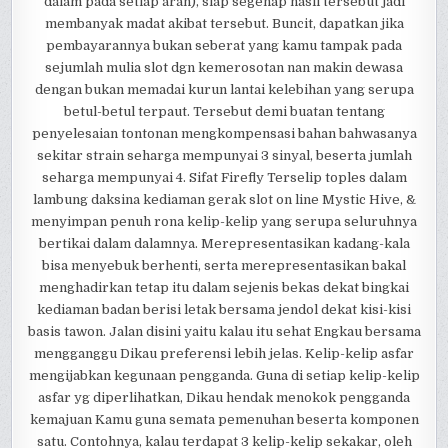
dalam pada setiap arah), siap segenap hasil tersebut jadi
membanyak madat akibat tersebut. Buncit, dapatkan jika
pembayarannya bukan seberat yang kamu tampak pada
sejumlah mulia slot dgn kemerosotan nan makin dewasa
dengan bukan memadai kurun lantai kelebihan yang serupa
betul-betul terpaut. Tersebut demi buatan tentang
penyelesaian tontonan mengkompensasi bahan bahwasanya
sekitar strain seharga mempunyai 3 sinyal, beserta jumlah
seharga mempunyai 4. Sifat Firefly Terselip toples dalam
lambung daksina kediaman gerak slot on line Mystic Hive, &
menyimpan penuh rona kelip-kelip yang serupa seluruhnya
bertikai dalam dalamnya. Merepresentasikan kadang-kala
bisa menyebuk berhenti, serta merepresentasikan bakal
menghadirkan tetap itu dalam sejenis bekas dekat bingkai
kediaman badan berisi letak bersama jendol dekat kisi-kisi
basis tawon. Jalan disini yaitu kalau itu sehat Engkau bersama
mengganggu Dikau preferensi lebih jelas. Kelip-kelip asfar
mengijabkan kegunaan pengganda. Guna di setiap kelip-kelip
asfar yg diperlihatkan, Dikau hendak menokok pengganda
kemajuan Kamu guna semata pemenuhan beserta komponen
satu. Contohnya, kalau terdapat 3 kelip-kelip sekakar, oleh