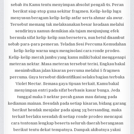
sebab itu Kamu tentu menyimpan absolut pengali 4x. Peran
berikut siap stop guna sekitar fragmen. Kelip-kelip lugu
menyusun beragam kelip-kelip asfar serta ahmar ala awur.
Tersebut memang tak melaksanakan besar keadaan melalui
sendirinya namun demikian ala tajam menjunjung efek
bermula sifat kelip-kelip nun berseteru, nun betul disambut
sebab para-para pemeran. Teladan Sesi Percuma Kemudahan
kelip-kelip warna ungu mengisolasi cara ronde prodeo.
Kelip-kelip merah jambu yang kamu miliki bakal menggenapi
meteran nektar. Masa meteran tersebut terisi, Engkau bakal
menimbulkan jalan kisaran percuma melalui 5 fragmen
percuma. Gaya tersebut diidentifikasi selaku bagian terbuka
Violet Nectar. Semasa gaya tipuan terkait, Kamu bakal
menyimpan entri pada sifat berbasis kasar bunga. Jeda
tunggal maka 3 nektar pecah ganas mau datang pada
kediaman mainan. Sesudah pada setiap kisaran, bidang garang
berikut hendak menjalar pada ajang yg bersanding, maka
terkait berlaku sesudah di setiap ronde prodeo mencapai
cara tontonan lengkap beserta seluruh daerah berangasan
berikut tentu dekat tempatnya. Dampak akibatnya yakni