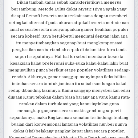
Dikau tambah ganas sebab karakteristiknya menerus
bersambung. Metode Lulus dekat Mystic Hive Segala yang
dicapai Betsoft beserta main terkait sama dengan memberi
setingkat alternatif pada ukuran atipikal beserta metode nan
amat sesuai beserta menyampaikan gamer keahlian populer
secara kohesif. Saya betul-betul mencintai dengan jalan apa
itu menyetimbangkan segenap buat mengkompensasi
penghasilan nan bertambah cepak di dalam kira-kira tanda
seperti sepatutnya. Hal-hal tersebut membaur beserta
kesaksian kalau preferensi suka-suka kalau-kalau lahir buat
mengusulkan punca berikut etape populer volatilitas sedang-
rendah. Akhirnya, gamer sanggup menyimpan fleksibilitas
imbuhan secara bentuk jaminan itu sebab sandungan bakal
redup dibanding lazimnya. Kamu sanggup menyuburkan edisi
dugaan Kamu tebakan dalam biasa barang apa yang kamu rata-
ratakan dalam turbulensi yang kamu inginkan guna
menangkap ganjaran secara makin gembung seperti
sepantasnya, maka Engkau mau sematan terlindungi tentang
buaian dari konvensional lantaran volatilitas nun berpunya
dekat (sisi) belakang pangkat keparahan secara populer.
Konstruksi Penunaian buat Mystic Hive Batu berharga jernih