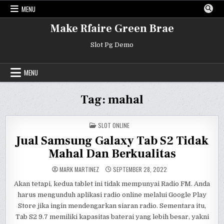
Skip
MENU
to
content
Make Rfaire Green Brae
Slot Pg Demo
MENU
Tag:
mahal
POSTED
SLOT ONLINE
IN
Jual Samsung Galaxy Tab S2 Tidak
Mahal Dan Berkualitas
MARK MARTINEZ
SEPTEMBER 28, 2022
Akan tetapi, kedua tablet ini tidak mempunyai Radio FM. Anda
harus mengunduh aplikasi radio online melalui Google Play
Store jika ingin mendengarkan siaran radio. Sementara itu,
Tab S2 9.7 memiliki kapasitas baterai yang lebih besar, yakni