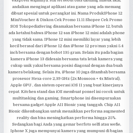
ekspresi wajahnya. Hal tersebut bisa dibilang masuk akal,
andaikan mengingat aplikasi atau game yang ada memang
dibuat spesial untuk perangkat ini. Nama ProdukIPhone 12
MiniVoucher & Diskon Cek Promo 11.11 Shopee Cek Promo
SOS TokopediaSering disamakan bersama iPhone 12, butuh
ada ketahui bahwa iPhone 12 san iPhone 12 mini adalah phone
yang tidak sama. IPhone 12 mini memiliki layar yang lebih
kecil berasal dari iPhone 12 dan iPhone 12 pro/max yakni 5.4
inch bersama dengan bobot 135 gram. Selain itu pada bagian
kamera iPhone 13 didesain bersama tata letak kamera yang
cukup unik yakni bersama posisi diagonal dengan dua buah
kamera belakang. Selain itu, iPhone 10 juga ditambah bersama
prosesor Hexa-core 2,39 GHz (2x Monsoon + 4x Mistral),
Apple GPU , dan sistem operasi iOS 11 yang buat kinerjanya
cepat. Kitchen stand dan iOS membuat ponsel ini cocok untuk
multitasking dan gaming. Smartphone ini disempurnakan
bersama gadget Apple A11 Bionic yang tangguh. Chip A11
Bionic dikembangkan untuk menaikkan performa augmented
reality dan bisa meningkatkan performa hingga 25%.
Sedangkan bagi Anda yang gemar berfoto selfi atau wefie,
Iphone X juga mempunyai kamera yang mumpuni di bagian