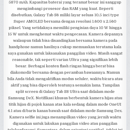
5870 mAh. Kapasitas baterai yang teramat besar ini sanggup
mengimbangi prosesor dan RAM yang kuat. Seperti
disebutkan, Galaxy Tab S6 miliki layar seluas 10,5 inci type
Super AMOLED bersama dengan resolusi 1.600 x 2.560
piksel. Yang setidaknya memiliki pengisian daya 10 W hingga
15 W untuk menghemat waktu pengecasan. Kamera depannya
walaupun tidak bisa disandingkan bersama kamera pada
handphone namun hasilnya cukup memuaskan terutama kala
saya gunakan untuk laksanakan panggilan video. Masih sangat
reasonable, tak seperti varian Ultra yang signifikan lebih
besar. Berbagai konten flash ringan hingga berat bisa
diakomodir bersama dengan peramban bawaannya. Namun
bila Anda tidak mengaktifkan modus seluler, waktu bicara atau
aktif yang bisa diperoleh tentunya semakin lama. Tampilan
split screen di Galaxy Tab S8 Ultra saat didalam mode
Samsung DeX. Notifikasi khusus berbentuk kamera hijau atau
titik hijau di pojok kanan atas kala sedang dalam mode OneUI
4.1 atau di baris kanan bawah saat didalam mode Samsung Dex.
Kamera selfie ini juga menampilkan video yang jernih waktu
digunakan untuk lakukan panggilan video atau panggilan
telekonferensi. Sementara, dalam orientasi vertikal , tablet ini