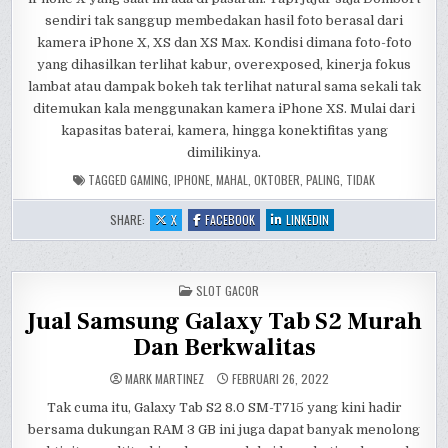
sendiri tak sanggup membedakan hasil foto berasal dari
kamera iPhone X, XS dan XS Max. Kondisi dimana foto-foto
yang dihasilkan terlihat kabur, overexposed, kinerja fokus
lambat atau dampak bokeh tak terlihat natural sama sekali tak
ditemukan kala menggunakan kamera iPhone XS. Mulai dari
kapasitas baterai, kamera, hingga konektifitas yang
dimilikinya.
TAGGED
GAMING
,
IPHONE
,
MAHAL
,
OKTOBER
,
PALING
,
TIDAK
:
:
:
SHARE:
X
FACEBOOK
LINKEDIN
REVIEW IPHONE
REVIEW IPHONE
REVIEW IPHONE
X?
X?
X?
INI
INI
INI
SPESIFIKASI,
SPESIFIKASI,
SPESIFIKASI,
KELEBIHAN
KELEBIHAN
KELEBIHAN
POSTED
DAN
SLOT GACOR
DAN
DAN
IN
KEKURANGANNYA
KEKURANGANNYA
KEKURANGANNYA
Jual Samsung Galaxy Tab S2 Murah
Dan Berkwalitas
MARK MARTINEZ
FEBRUARI 26, 2022
Tak cuma itu, Galaxy Tab S2 8.0 SM-T715 yang kini hadir
bersama dukungan RAM 3 GB ini juga dapat banyak menolong