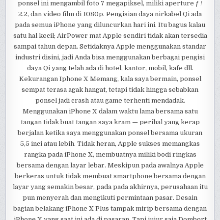
ponsel ini mengambil foto 7 megapiksel, miliki aperture ƒ /
2.2, dan video film di 1080p. Pengisian daya nirkabel Qi ada
pada semua iPhone yang diluncurkan hari ini. Itu bagus kalau
satu hal kecil; AirPower mat Apple sendiri tidak akan tersedia
sampai tahun depan. Setidaknya Apple menggunakan standar
industri disini, jadi Anda bisa menggunakan berbagai pengisi
daya Qi yang telah ada di hotel, kantor, mobil, kafe dll.
Kekurangan Iphone X Memang, kala saya bermain, ponsel
sempat terasa agak hangat, tetapi tidak hingga sebabkan
ponsel jadi crash atau game terhenti mendadak.
Menggunakan iPhone X dalam waktu lama bersama satu
tangan tidak buat tangan saya kram — perihal yang kerap
berjalan ketika saya menggunakan ponsel bersama ukuran
5,5 inci atau lebih. Tidak heran, Apple sukses memangkas
rangka pada iPhone X, membuatnya miliki bodi ringkas
bersama dengan layar lebar. Meskipun pada awalnya Apple
berkeras untuk tidak membuat smartphone bersama dengan
layar yang semakin besar, pada pada akhirnya, perusahaan itu
pun menyerah dan mengikuti permintaan pasar. Desain
bagian belakang iPhone X Plus tampak mirip bersama dengan
iPhone X yang saat ini ada di pasaran. Tapi jujur saja Dombort