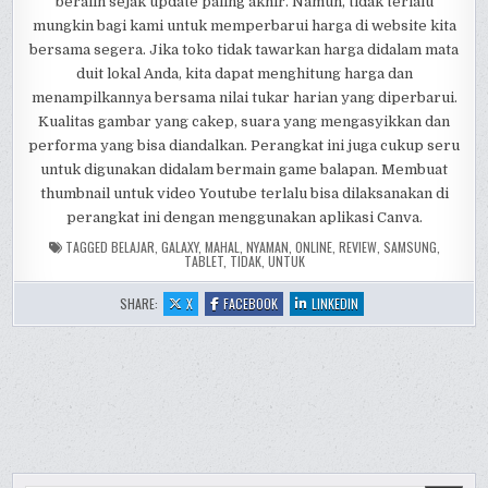
beralih sejak update paling akhir. Namun, tidak terlalu
mungkin bagi kami untuk memperbarui harga di website kita
bersama segera. Jika toko tidak tawarkan harga didalam mata
duit lokal Anda, kita dapat menghitung harga dan
menampilkannya bersama nilai tukar harian yang diperbarui.
Kualitas gambar yang cakep, suara yang mengasyikkan dan
performa yang bisa diandalkan. Perangkat ini juga cukup seru
untuk digunakan didalam bermain game balapan. Membuat
thumbnail untuk video Youtube terlalu bisa dilaksanakan di
perangkat ini dengan menggunakan aplikasi Canva.
TAGGED
BELAJAR
,
GALAXY
,
MAHAL
,
NYAMAN
,
ONLINE
,
REVIEW
,
SAMSUNG
,
TABLET
,
TIDAK
,
UNTUK
:
:
:
SHARE:
X
FACEBOOK
LINKEDIN
JUAL
JUAL
JUAL
SAMSUNG
SAMSUNG
SAMSUNG
GALAXY
GALAXY
GALAXY
TAB
TAB
TAB
S2
S2
S2
MURAH
MURAH
MURAH
DAN
DAN
DAN
BERKWALITAS
BERKWALITAS
BERKWALITAS