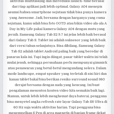
aktivitas multitasking dan mereduksi launch–time berasal
dari tiap aplikasi jadi lebih optimal. Galaxy A04 menepis
asumsi bahwa smartphone sejutaan tidak bisa punya kamera
yang Awesome. Jadi, bersama dengan harganya yang cuma
sejutaan, kamu udah bisa foto OOTD atau bikin video ala-ala A
Day in My Life pakai kamera Galaxy A04 dengan mutu yang
jernih. Samsung Galaxy Tab S2 9.7 ini jelas lebih baik berasal
dari Galaxy Tab S. Tablet ini adalah suksesor yang lebih baik
dari versi tahun selanjutnya. Bisa dibilang, Samsung Galaxy
Tab S2 adalah tablet Android paling baik yang beredar di
pasaran kala ini. Tapi ingin diingat, pasar tablet waktu ini telah
mulai jenuh, sehingga perusahaan perlu mempunyai gimmick
atau penawaran yang betul-betul mengundang selera. Dalam
mode landscape, empat speaker yang terletak di sisi kiri dan
kanan tablet bakal bisa berikan resiko surround sound 360
derajat bersama dengan nada yang kencang. Ini buat
pengalaman menonton konten video kita semakin baik lagi.
Namun, untuk lebih lebih menghemat daya baterai, pengguna
bisa menyetel angka refresh rate layar Galaxy Tab S8 Ultra di
60 Hz saja waktu aktivitas harian. Tapi pengguna bisa
menempelkan S Pen di area magnetis di bagian frame dekat