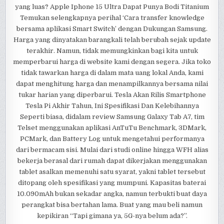
yang luas? Apple Iphone 15 Ultra Dapat Punya Bodi Titanium
Temukan selengkapnya perihal ‘Cara transfer knowledge
bersama aplikasi Smart Switch’ dengan Dukungan Samsung.
Harga yang dinyatakan barangkali telah berubah sejak update
terakhir. Namun, tidak memungkinkan bagi kita untuk
memperbarui harga di website kami dengan segera. Jika toko
tidak tawarkan harga di dalam mata uang lokal Anda, kami
dapat menghitung harga dan menampilkannya bersama nilai
tukar harian yang diperbarui. Tesla Akan Rilis Smartphone
Tesla Pi Akhir Tahun, Ini Spesifikasi Dan Kelebihannya
Seperti biasa, didalam review Samsung Galaxy Tab A7, tim
Telset menggunakan aplikasi AnTuTu Benchmark, 3DMark,
PCMark, dan Battery Log untuk mengetahui performanya
dari bermacam sisi. Mulai dari studi online hingga WFH alias
bekerja berasal dari rumah dapat dikerjakan menggunakan
tablet asalkan memenuhi satu syarat, yakni tablet tersebut
ditopang oleh spesifikasi yang mumpuni. Kapasitas baterai
10.090mAh bukan sekadar angka, namun terbukti buat daya
perangkat bisa bertahan lama. Buat yang mau beli namun
kepikiran “Tapi gimana ya, 5G-nya belum ada?”.