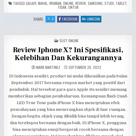
TAGGED
GALAXY
,
MAHAL
,
NYAMAN
,
ONLINE
,
REVIEW
,
SAMSUNG
,
STUDI
,
TABLET
,
TIDAK
,
UNTUK
:
:
:
SHARE:
X
FACEBOOK
LINKEDIN
JUAL
JUAL
JUAL
SAMSUNG
SAMSUNG
SAMSUNG
GALAXY
GALAXY
GALAXY
TAB
TAB
TAB
S2
S2
S2
POSTED
TIDAK
SLOT ONLINE
TIDAK
TIDAK
IN
MAHAL
MAHAL
MAHAL
Review Iphone X? Ini Spesifikasi,
DAN
DAN
DAN
BERKUALITAS
BERKUALITAS
BERKUALITAS
Kelebihan Dan Kekurangannya
MARK MARTINEZ
SEPTEMBER 26, 2022
Di Indonesia sendiri, product ini mulai dikenalkan pada bulan
September 2017 bersama respon market yang positif dari
penduduk. Hal tersebut gara-gara Apple itu sendiri memang
memberikan sebagian pembaharuan. Kemampuan flash Quad-
LED True Tone pada iPhone X bisa menciptakan efek
pencahayaan yang bisa menerangkan objek di luar ruangan.
Dengan begitu, objek yang dibidik bisa tampil lebih terang,
dan terekspos bersama dengan baik. Di iPhone X, pengguna
bisa menciptakan emoji bergerak cocok bersama dengan