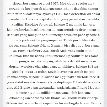
depan bersama resolusi 7 MP. Meskipun resolusinya
tergolong kecil untuk ukuran smartphone flagship, namun
fitur-fitur di dalamnya layaknya f 2/2, face detection, dll bakal
membantu Anda menciptakan foto yang jernih dan memiliki
kualitas. Disektor fotografi, Iphone X memiliki kamera-
kamera berkualitas bersama dengan segudang fitur menarik.
Sesuatu yang mungkin sedikit mengecewakan pada Iphone X
ini ada pada sektor penyimpanan. Tidak perlu khawatir
karena smartphone iPhone X masih bisa disuupot bersama
US Power Delivery 2.0. Untuk Anda yang ingin tampil
kekinian, bisa mencoba untuk membeli produk ini bersama
fitur pengisian baterai yang lebih baik dan ditambahkan
dengan wireless charging yang dimilikinya. Iphone 14 Bisa
Dicicil Hingga 24 Bulan, Segini Bayarnya Untuk metode
keamanannya, iPhone ini sudah menggunakan metode face ID
yang didukung dari kamera true depthnya. Dibekali bersama
chip A15 Bionic yang disematkan pada jajaran iPhone 13, bikin
iPhone SE 2022 miliki tenaga yang lebih kencang
dibandingkan bersama A13 Bionic. A15 Bionic bikin kinerja
iPhone terbaru ini lebih cepat dan terasa begitu lancar. Semua