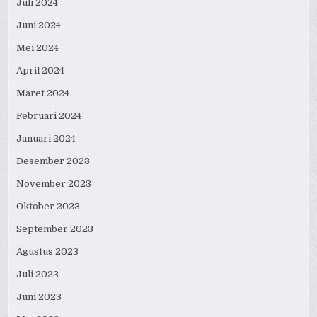
Juli 2024
Juni 2024
Mei 2024
April 2024
Maret 2024
Februari 2024
Januari 2024
Desember 2023
November 2023
Oktober 2023
September 2023
Agustus 2023
Juli 2023
Juni 2023