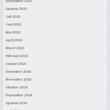
September 2025
Agustus 2025
Juli 2025
Juni 2025
Mei 2025
April 2025
Maret 2025
Februari 2025
Januari 2025
Desember 2024
November 2024
Oktober 2024
September 2024
Agustus 2024