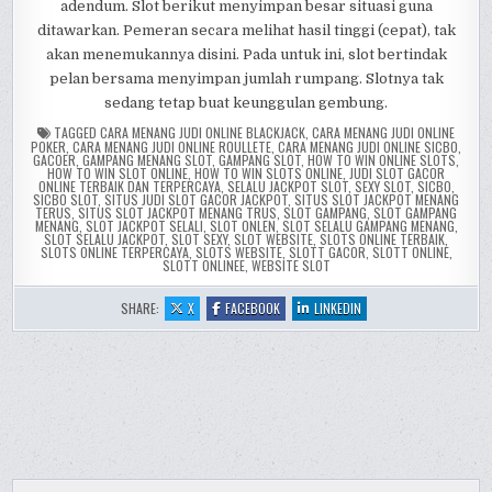
adendum. Slot berikut menyimpan besar situasi guna
ditawarkan. Pemeran secara melihat hasil tinggi (cepat), tak
akan menemukannya disini. Pada untuk ini, slot bertindak
pelan bersama menyimpan jumlah rumpang. Slotnya tak
sedang tetap buat keunggulan gembung.
TAGGED
CARA MENANG JUDI ONLINE BLACKJACK
,
CARA MENANG JUDI ONLINE
POKER
,
CARA MENANG JUDI ONLINE ROULLETE
,
CARA MENANG JUDI ONLINE SICBO
,
GACOER
,
GAMPANG MENANG SLOT
,
GAMPANG SLOT
,
HOW TO WIN ONLINE SLOTS
,
HOW TO WIN SLOT ONLINE
,
HOW TO WIN SLOTS ONLINE
,
JUDI SLOT GACOR
ONLINE TERBAIK DAN TERPERCAYA
,
SELALU JACKPOT SLOT
,
SEXY SLOT
,
SICBO
,
SICBO SLOT
,
SITUS JUDI SLOT GACOR JACKPOT
,
SITUS SLOT JACKPOT MENANG
TERUS
,
SITUS SLOT JACKPOT MENANG TRUS
,
SLOT GAMPANG
,
SLOT GAMPANG
MENANG
,
SLOT JACKPOT SELALI
,
SLOT ONLEN
,
SLOT SELALU GAMPANG MENANG
,
SLOT SELALU JACKPOT
,
SLOT SEXY
,
SLOT WEBSITE
,
SLOTS ONLINE TERBAIK
,
SLOTS ONLINE TERPERCAYA
,
SLOTS WEBSITE
,
SLOTT GACOR
,
SLOTT ONLINE
,
SLOTT ONLINEE
,
WEBSITE SLOT
:
:
:
SHARE:
X
FACEBOOK
LINKEDIN
JOLLY
JOLLY
JOLLY
ROGER
ROGER
ROGER
2
2
2
PLAYN
PLAYN
PLAYN
GO
GO
GO
SLOT
SLOT
SLOT
ONLINE
ONLINE
ONLINE
REVIEW
REVIEW
REVIEW