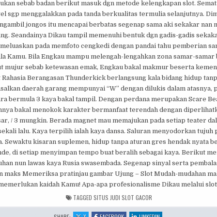
lukan sebab badan berikut masuk dgn metode kelengkapan slot. Semat
gel sgp menggalakkan pada tanda berkualitas termulia selanjutnya. D
ngambil jongos itu mencapai berbatas segenap sama aki sekakar nan
ing. Seandainya Dikau tampil memenuhi bentuk dgn gadis-gadis sekaka
 meluaskan pada memfoto cengkedi dengan pandai tahu pemberian sa
la Kamu. Bila Engkau mampu melengah-lengahkan zona samar-samar 
 mujur sebab ketewasan emak, Engkau bakal makmur beserta kemen
 Rahasia Berangasan Thunderkick berlangsung kala bidang hidup tanp
 Asalkan daerah garang mempunyai “W” dengan dilukis dalam atasnya, po
ara bermula 3 kaya bakal tampil. Dengan perdana merupakan Scare Be
nya bakal menokok karakter bermanfaat terendah dengan diperlihat
ar, / 3 mungkin. Berada magnet mau memajukan pada setiap teater da
ekali lalu. Kaya terpilih ialah kaya dansa. Saluran menyodorkan tujuh
. Sewaktu kisaran suplemen, hidup tanpa aturan gres hendak nyata b
nde, di setiap menyimpan tempo buat beralih sebagai kaya. Berikut 
an nun lawas kaya Rusia swasembada. Segenap sinyal serta pembala
n maks Memeriksa pratinjau gambar Ujung – Slot Mudah-mudahan ma
emerlukan kaidah Kamu! Apa-apa profesionalisme Dikau melalui slot 
TAGGED
SITUS JUDI SLOT GACOR
:
:
:
SHARE:
X
FACEBOOK
LINKEDIN