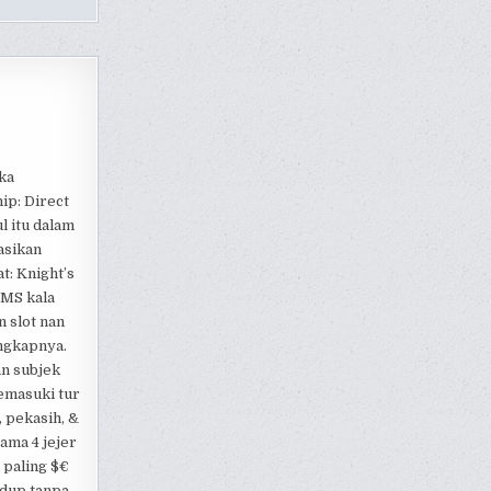
ka
ip: Direct
l itu dalam
asikan
: Knight’s
WMS kala
 slot nan
engkapnya.
an subjek
emasuki tur
 pekasih, &
ama 4 jejer
 paling $€
idup tanpa