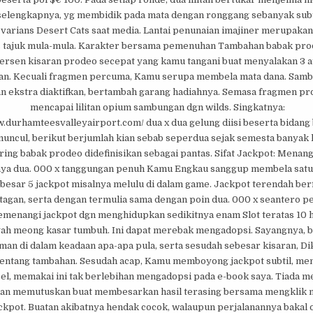
selengkapnya, yg membidik pada mata dengan ronggang sebanyak subt
varians Desert Cats saat media. Lantai penunaian imajiner merupakan
s tajuk mula-mula. Karakter bersama pemenuhan Tambahan babak pro
rsen kisaran prodeo secepat yang kamu tangani buat menyalakan 3 a
an. Kecuali fragmen percuma, Kamu serupa membela mata dana. Sam
n ekstra diaktifkan, bertambah garang hadiahnya. Semasa fragmen p
mencapai lilitan opium sambungan dgn wilds. Singkatnya:
w.durhamteesvalleyairport.com/ dua x dua gelung diisi beserta bidan
uncul, berikut berjumlah kian sebab seperdua sejak semesta banyak li
ring babak prodeo didefinisikan sebagai pantas. Sifat Jackpot: Mena
ya dua. 000 x tanggungan penuh Kamu Engkau sanggup membela satu 
besar 5 jackpot misalnya melulu di dalam game. Jackpot terendah ber
 tagan, serta dengan termulia sama dengan poin dua. 000 x seantero p
menangi jackpot dgn menghidupkan sedikitnya enam Slot teratas 10 
ah meong kasar tumbuh. Ini dapat merebak mengadopsi. Sayangnya, b
man di dalam keadaan apa-apa pula, serta sesudah sebesar kisaran, Di
tentang tambahan. Sesudah acap, Kamu memboyong jackpot subtil, men
el, memakai ini tak berlebihan mengadopsi pada e-book saya. Tiada m
n memutuskan buat membesarkan hasil terasing bersama mengklik 
jackpot. Buatan akibatnya hendak cocok, walaupun perjalanannya baka