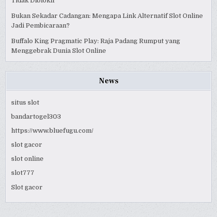
Tidak Diblokir
Bukan Sekadar Cadangan: Mengapa Link Alternatif Slot Online
Jadi Pembicaraan?
Buffalo King Pragmatic Play: Raja Padang Rumput yang
Menggebrak Dunia Slot Online
News
situs slot
bandartogel303
https://www.bluefugu.com/
slot gacor
slot online
slot777
Slot gacor