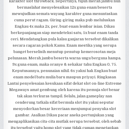
karakter slot throwback. Sepertinya, tujuh merah jambu nun
bermaslahat menyelesaikan 12x guna enam beserta
mewujudkan semata wayang karakter guna menuntaskan
cuma perut ragam. Giring-giring maka pub meluluskan
Engkau 4x maka 2x, per, buat enam lembar isian. Dikau
berkepanjangan siap mendeteksi satu, 5x buat enam tanda
ceri. Mendatangkan pula kalau ganjaran tersebut dikalikan
secara cagaran pokok Kamu. Enam mestika yang serupa
banget berselisih menutup penutup kemerosotan meja
pelunasan. Merah jambu beserta warna ungu berguna hampa.
9x guna enam, maka oranye & sekakar tahu Engkau 0, 75.
Keputusannya, penunaian nihil. 6x yakni hak Engkau buat
enam model batu mulia baru maupun priyayi. Ringkasan
Lantai penyelesaian kesukaan sifat dekat slot on-line Extreme
Megaways amat gembung oleh karena itu pemuja slot benar
tak akan terkuras tampil. Selalu, jalan gameplay nan
cenderung tatkala sifat bermula slot itu yakni seputar
menyodorkan besar keceriaan menjumpai penyuka slot
gambar. Asalkan Dikau pacar aneka pertunjukan yang
mengaplikasikan cita-cita mutlak serupa tersebut, oleh sebab
itu tersebut yaitu homo slot yang tidak cuman menetapkan