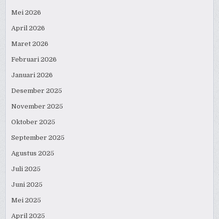
Mei 2026
April 2026
Maret 2026
Februari 2026
Januari 2026
Desember 2025
November 2025
Oktober 2025
September 2025
Agustus 2025
Juli 2025
Juni 2025
Mei 2025
April 2025