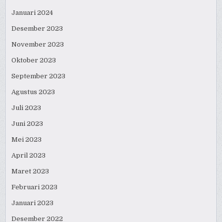
Januari 2024
Desember 2023
November 2023
Oktober 2023
September 2023
Agustus 2023
Juli 2023
Juni 2023
Mei 2023
April 2023
Maret 2023
Februari 2023
Januari 2023
Desember 2022