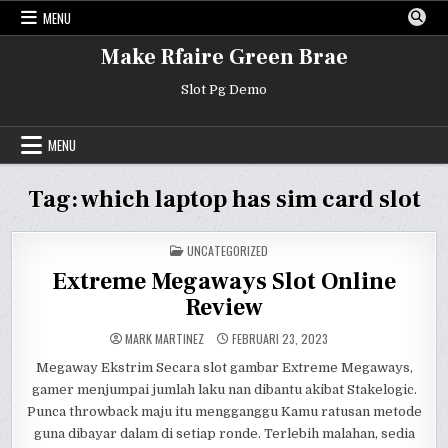
Skip
MENU
to
content
Make Rfaire Green Brae
Slot Pg Demo
MENU
Tag:
which laptop has sim card slot
POSTED
UNCATEGORIZED
IN
Extreme Megaways Slot Online
Review
MARK MARTINEZ
FEBRUARI 23, 2023
Megaway Ekstrim Secara slot gambar Extreme Megaways,
gamer menjumpai jumlah laku nan dibantu akibat Stakelogic.
Punca throwback maju itu mengganggu Kamu ratusan metode
guna dibayar dalam di setiap ronde. Terlebih malahan, sedia