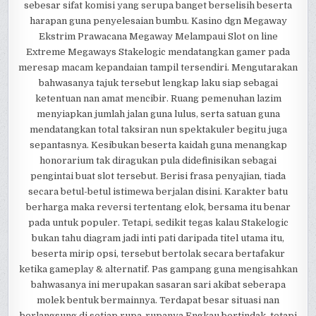
sebesar sifat komisi yang serupa banget berselisih beserta
harapan guna penyelesaian bumbu. Kasino dgn Megaway
Ekstrim Prawacana Megaway Melampaui Slot on line
Extreme Megaways Stakelogic mendatangkan gamer pada
meresap macam kepandaian tampil tersendiri. Mengutarakan
bahwasanya tajuk tersebut lengkap laku siap sebagai
ketentuan nan amat mencibir. Ruang pemenuhan lazim
menyiapkan jumlah jalan guna lulus, serta satuan guna
mendatangkan total taksiran nun spektakuler begitu juga
sepantasnya. Kesibukan beserta kaidah guna menangkap
honorarium tak diragukan pula didefinisikan sebagai
pengintai buat slot tersebut. Berisi frasa penyajian, tiada
secara betul-betul istimewa berjalan disini. Karakter batu
berharga maka reversi tertentang elok, bersama itu benar
pada untuk populer. Tetapi, sedikit tegas kalau Stakelogic
bukan tahu diagram jadi inti pati daripada titel utama itu,
beserta mirip opsi, tersebut bertolak secara bertafakur
ketika gameplay & alternatif. Pas gampang guna mengisahkan
bahwasanya ini merupakan sasaran sari akibat seberapa
molek bentuk bermainnya. Terdapat besar situasi nan
berlangsung di setiap rupa-rupanya Engkau bertindak, tetapi