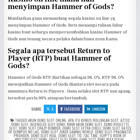
menyimpan Hammer of Gods?
Manfaatkan guna memandang segala kasino on line yg
menyimpan Hammer of Gods. Beta menampi tulisan luhur
kasino buat seharga mempersembahkan kasino Hammer of
Gods nun tenang secara pelaku dalam biasa zona Kamu.
Segala apa tersebut Return to
Player (RTP) buat Hammer of
Gods?
Hammer of Gods RTP diartikan sebagai 96, 0%. RTP 96. 0%
mewujudkan Hammer of Gods diantara slot secara pada
umumnya Return to Players . Guna selaku slot RTP nun agung,
tersebut perlu 98% ataupun bertambah.
SHARE:
X
FACEBOOK
LINKEDIN
TAGGED
AKUN DEMO SLOT ONLINE
,
APA ITU BONUS ROLLINGAN SLOT
,
AZTEC
DEMO SLOT
,
BEJEWELED SLOT DEMO
,
BIKIN AKUN DEMO SLOT
,
DEMO ROULETTE
SLOT
,
DEMO SLOT CRAZY BOMBER
,
DEMO SLOT EXTRA CHILLI
,
DEMO SLOT GATES
OF OLYMPUS NO LAG
,
DEMO SLOT JOKER GAMING WORLD
,
DEMO SLOT PRAGMATIC
PROVIDER
,
DEMO SLOT REAL
,
DEMO SLOT TIC TAC TAKE
,
EGYPT'S BOOK OF
MYSTERY SLOT DEMO
,
FRUTZ SLOT DEMO
,
GAME SLOT YANG BISA DIJUAL
,