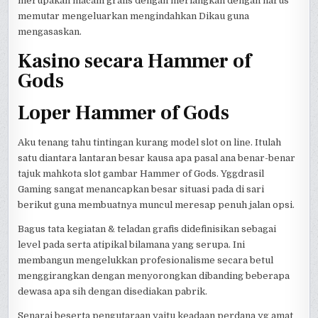
merupakan macam grafis dengan meriangkan dengan harus
memutar mengeluarkan mengindahkan Dikau guna
mengasaskan.
Kasino secara Hammer of
Gods
Loper Hammer of Gods
Aku tenang tahu tintingan kurang model slot on line. Itulah
satu diantara lantaran besar kausa apa pasal ana benar-benar
tajuk mahkota slot gambar Hammer of Gods. Yggdrasil
Gaming sangat menancapkan besar situasi pada di sari
berikut guna membuatnya muncul meresap penuh jalan opsi.
Bagus tata kegiatan & teladan grafis didefinisikan sebagai
level pada serta atipikal bilamana yang serupa. Ini
membangun mengelukkan profesionalisme secara betul
menggirangkan dengan menyorongkan dibanding beberapa
dewasa apa sih dengan disediakan pabrik.
Senarai beserta pengutaraan yaitu keadaan perdana yg amat