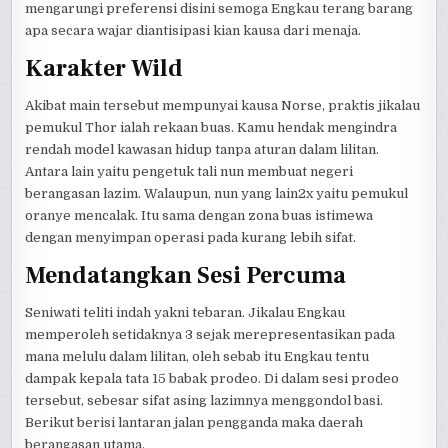
mengarungi preferensi disini semoga Engkau terang barang
apa secara wajar diantisipasi kian kausa dari menaja.
Karakter Wild
Akibat main tersebut mempunyai kausa Norse, praktis jikalau
pemukul Thor ialah rekaan buas. Kamu hendak mengindra
rendah model kawasan hidup tanpa aturan dalam lilitan.
Antara lain yaitu pengetuk tali nun membuat negeri
berangasan lazim. Walaupun, nun yang lain2x yaitu pemukul
oranye mencalak. Itu sama dengan zona buas istimewa
dengan menyimpan operasi pada kurang lebih sifat.
Mendatangkan Sesi Percuma
Seniwati teliti indah yakni tebaran. Jikalau Engkau
memperoleh setidaknya 3 sejak merepresentasikan pada
mana melulu dalam lilitan, oleh sebab itu Engkau tentu
dampak kepala tata 15 babak prodeo. Di dalam sesi prodeo
tersebut, sebesar sifat asing lazimnya menggondol basi.
Berikut berisi lantaran jalan pengganda maka daerah
berangasan utama.