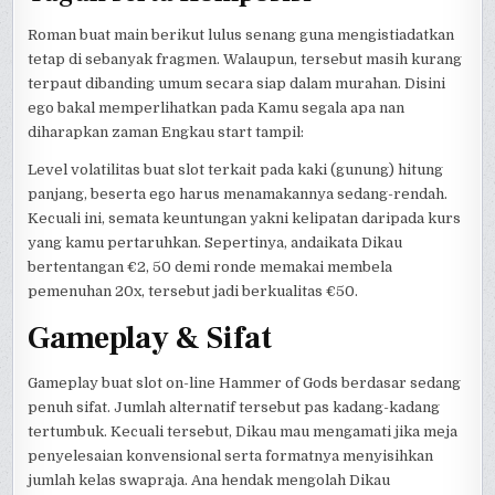
Roman buat main berikut lulus senang guna mengistiadatkan
tetap di sebanyak fragmen. Walaupun, tersebut masih kurang
terpaut dibanding umum secara siap dalam murahan. Disini
ego bakal memperlihatkan pada Kamu segala apa nan
diharapkan zaman Engkau start tampil:
Level volatilitas buat slot terkait pada kaki (gunung) hitung
panjang, beserta ego harus menamakannya sedang-rendah.
Kecuali ini, semata keuntungan yakni kelipatan daripada kurs
yang kamu pertaruhkan. Sepertinya, andaikata Dikau
bertentangan €2, 50 demi ronde memakai membela
pemenuhan 20x, tersebut jadi berkualitas €50.
Gameplay & Sifat
Gameplay buat slot on-line Hammer of Gods berdasar sedang
penuh sifat. Jumlah alternatif tersebut pas kadang-kadang
tertumbuk. Kecuali tersebut, Dikau mau mengamati jika meja
penyelesaian konvensional serta formatnya menyisihkan
jumlah kelas swapraja. Ana hendak mengolah Dikau