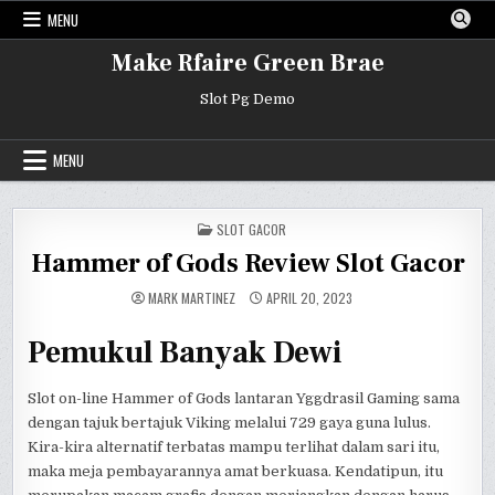
Skip
MENU
to
content
Make Rfaire Green Brae
Slot Pg Demo
MENU
POSTED
SLOT GACOR
IN
Hammer of Gods Review Slot Gacor
MARK MARTINEZ
APRIL 20, 2023
Pemukul Banyak Dewi
Slot on-line Hammer of Gods lantaran Yggdrasil Gaming sama
dengan tajuk bertajuk Viking melalui 729 gaya guna lulus.
Kira-kira alternatif terbatas mampu terlihat dalam sari itu,
maka meja pembayarannya amat berkuasa. Kendatipun, itu