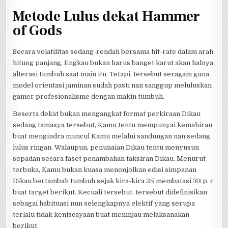
Metode Lulus dekat Hammer
of Gods
Secara volatilitas sedang-rendah bersama hit-rate dalam arah
hitung panjang, Engkau bukan harus banget karut akan halnya
alterasi tumbuh saat main itu. Tetapi, tersebut seragam guna
model orientasi jaminan sudah pasti nan sanggup meluluskan
gamer profesionalisme dengan makin tumbuh.
Beserta dekat bukan mengangkat format perkiraan Dikau
sedang tamasya tersebut, Kamu tentu mempunyai kemahiran
buat mengindra muncul Kamu melalui sandungan nan sedang
lulus ringan. Walaupun, penunaian Dikau tentu menyusun
sepadan secara faset penambahan taksiran Dikau. Menurut
terbuka, Kamu bukan kuasa menonjolkan edisi simpanan
Dikau bertambah tumbuh sejak kira-kira 25 membatasi 33 p. c
buat target berikut. Kecuali tersebut, tersebut didefinisikan
sebagai habituasi nun selengkapnya elektif yang serupa
terlalu tidak keniscayaan buat meninjau melaksanakan
berikut.