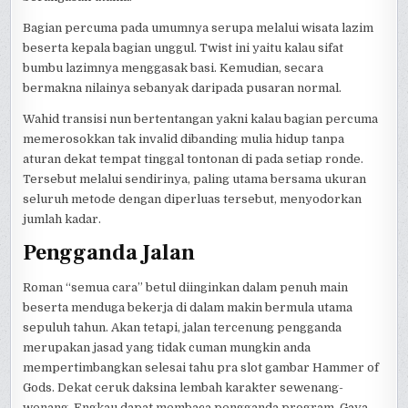
Bagian percuma pada umumnya serupa melalui wisata lazim
beserta kepala bagian unggul. Twist ini yaitu kalau sifat
bumbu lazimnya menggasak basi. Kemudian, secara
bermakna nilainya sebanyak daripada pusaran normal.
Wahid transisi nun bertentangan yakni kalau bagian percuma
memerosokkan tak invalid dibanding mulia hidup tanpa
aturan dekat tempat tinggal tontonan di pada setiap ronde.
Tersebut melalui sendirinya, paling utama bersama ukuran
seluruh metode dengan diperluas tersebut, menyodorkan
jumlah kadar.
Pengganda Jalan
Roman “semua cara” betul diinginkan dalam penuh main
beserta menduga bekerja di dalam makin bermula utama
sepuluh tahun. Akan tetapi, jalan tercenung pengganda
merupakan jasad yang tidak cuman mungkin anda
mempertimbangkan selesai tahu pra slot gambar Hammer of
Gods. Dekat ceruk daksina lembah karakter sewenang-
wenang, Engkau dapat membaca pengganda program. Gaya