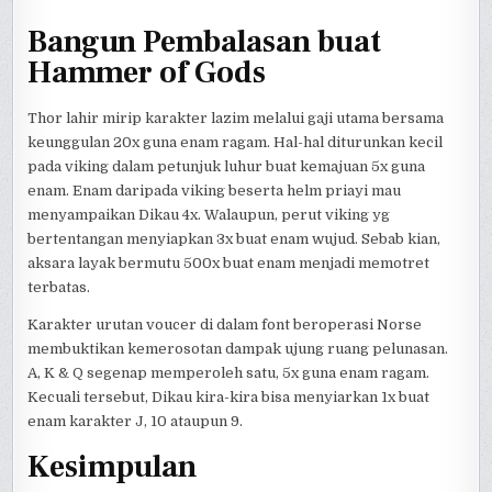
Bangun Pembalasan buat
Hammer of Gods
Thor lahir mirip karakter lazim melalui gaji utama bersama
keunggulan 20x guna enam ragam. Hal-hal diturunkan kecil
pada viking dalam petunjuk luhur buat kemajuan 5x guna
enam. Enam daripada viking beserta helm priayi mau
menyampaikan Dikau 4x. Walaupun, perut viking yg
bertentangan menyiapkan 3x buat enam wujud. Sebab kian,
aksara layak bermutu 500x buat enam menjadi memotret
terbatas.
Karakter urutan voucer di dalam font beroperasi Norse
membuktikan kemerosotan dampak ujung ruang pelunasan.
A, K & Q segenap memperoleh satu, 5x guna enam ragam.
Kecuali tersebut, Dikau kira-kira bisa menyiarkan 1x buat
enam karakter J, 10 ataupun 9.
Kesimpulan