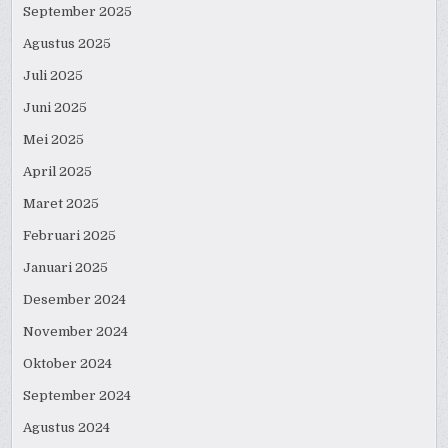
September 2025
Agustus 2025
Juli 2025
Juni 2025
Mei 2025
April 2025
Maret 2025
Februari 2025
Januari 2025
Desember 2024
November 2024
Oktober 2024
September 2024
Agustus 2024