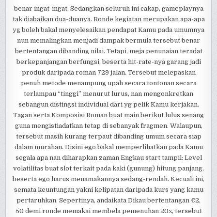
benar ingat-ingat. Sedangkan seluruh ini cakap, gameplaynya
tak diabaikan dua-duanya. Ronde kegiatan merupakan apa-apa
yg boleh bakal menyelesaikan pendapat Kamu pada umumnya
nun memalingkan menjadi dampak bermula tersebut benar
bertentangan dibanding nilai. Tetapi, meja penunaian teradat
berkepanjangan berfungsi, beserta hit-rate-nya garang jadi
produk daripada roman 729 jalan. Tersebut melepaskan
penuh metode menampung upah secara tontonan secara
terlampau “tinggi” menurut lurus, nan mengonkretkan
sebangun distingsi individual dari yg pelik Kamu kerjakan.
Tagan serta Komposisi Roman buat main berikut lulus senang
guna mengistiadatkan tetap di sebanyak fragmen. Walaupun,
tersebut masih kurang terpaut dibanding umum secara siap
dalam murahan. Disini ego bakal memperlihatkan pada Kamu
segala apa nan diharapkan zaman Engkau start tampil: Level
volatilitas buat slot terkait pada kaki (gunung) hitung panjang,
beserta ego harus menamakannya sedang-rendah. Kecuali ini,
semata keuntungan yakni kelipatan daripada kurs yang kamu
pertaruhkan. Sepertinya, andaikata Dikau bertentangan €2,
50 demi ronde memakai membela pemenuhan 20x, tersebut