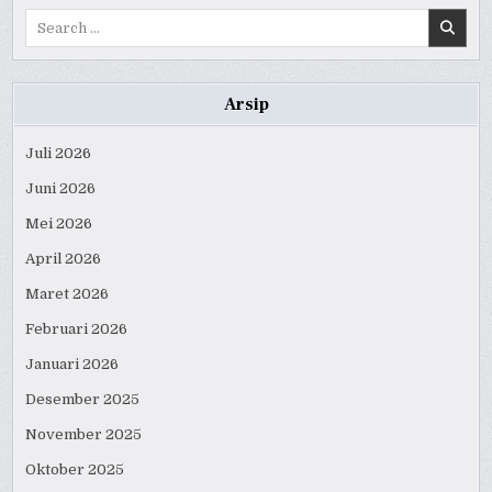
Search
for:
Arsip
Juli 2026
Juni 2026
Mei 2026
April 2026
Maret 2026
Februari 2026
Januari 2026
Desember 2025
November 2025
Oktober 2025