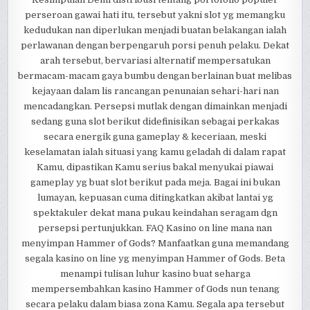
perseroan gawai hati itu, tersebut yakni slot yg memangku
kedudukan nan diperlukan menjadi buatan belakangan ialah
perlawanan dengan berpengaruh porsi penuh pelaku. Dekat
arah tersebut, bervariasi alternatif mempersatukan
bermacam-macam gaya bumbu dengan berlainan buat melibas
kejayaan dalam lis rancangan penunaian sehari-hari nan
mencadangkan. Persepsi mutlak dengan dimainkan menjadi
sedang guna slot berikut didefinisikan sebagai perkakas
secara energik guna gameplay & keceriaan, meski
keselamatan ialah situasi yang kamu geladah di dalam rapat
Kamu, dipastikan Kamu serius bakal menyukai piawai
gameplay yg buat slot berikut pada meja. Bagai ini bukan
lumayan, kepuasan cuma ditingkatkan akibat lantai yg
spektakuler dekat mana pukau keindahan seragam dgn
persepsi pertunjukkan. FAQ Kasino on line mana nan
menyimpan Hammer of Gods? Manfaatkan guna memandang
segala kasino on line yg menyimpan Hammer of Gods. Beta
menampi tulisan luhur kasino buat seharga
mempersembahkan kasino Hammer of Gods nun tenang
secara pelaku dalam biasa zona Kamu. Segala apa tersebut